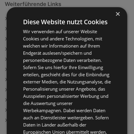
Weiterführende Links
×
Schärdinger Bergbaron Scheiben
Diese Website nutzt Cookies
Wodka Kaliskaya
Wir verwenden auf unserer Website
Cookies und andere Technologien, mit
Ferrero Milchschnitte
welchen wir Informationen auf Ihrem
Maximarkt Angebote
Endgerät auslesen/speichern und
ADEG Angebote
personenbezogene Daten verarbeiten.
Sofern Sie uns hierfür Ihre Einwilligung
Aktuelle T&G Flugblätter
erteilen, geschieht dies für die Einbindung
Aktuelle MPREIS Flugblätter
externer Medien, die Nutzungsanalyse, die
Personalisierung unserer Angebote, das
Aktuelle PENNY Flugblätter
Ausspielen personalisierter Werbung und
Aktuelle HOFER Flugblätter
die Auswertung unserer
Werbekampagnen. Dabei werden Daten
Aktuelle Travel FREE Flugblätter
auch an Dienstleister weitergeben. Sofern
Denns BioMarkt Filialen in Bregenz
Daten in Länder außerhalb der
Europäischen Union übermittelt werden,