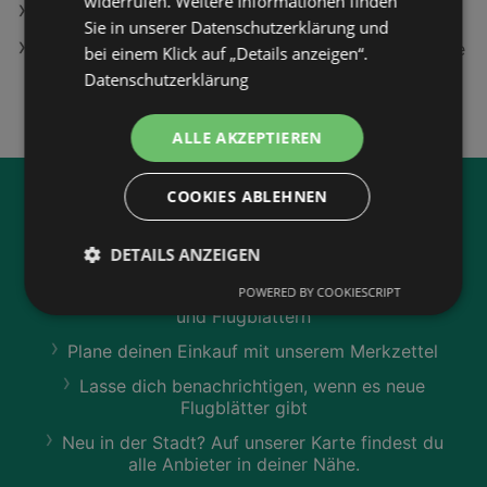
widerrufen. Weitere Informationen finden
BILLA in Bad Schallerbach
Sie in unserer Datenschutzerklärung und
Apple Clear Case mit MagSafe Backcover, für Apple
bei einem Klick auf „Details anzeigen“.
iPhone 17 Pro Max, Transparent; Schutzhülle
Datenschutzerklärung
ALLE AKZEPTIEREN
COOKIES ABLEHNEN
Jetzt unsere
wogibtswas.at
App runterladen:
DETAILS ANZEIGEN
POWERED BY COOKIESCRIPT
Filtere nach Branchen und stöbere in Produkten
und Flugblättern
Plane deinen Einkauf mit unserem Merkzettel
Lasse dich benachrichtigen, wenn es neue
Flugblätter gibt
Neu in der Stadt? Auf unserer Karte findest du
alle Anbieter in deiner Nähe.