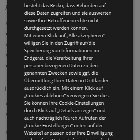
besteht das Risiko, dass Behörden auf
Ähnliche Händler
diese Daten zugreifen und sie auswerten
sowie Ihre Betroffenenrechte nicht
BILLA PLUS Angebote
durchgesetzt werden können.
Maximarkt Angebote
Mit einem Klick auf „Alle akzeptieren“
willigen Sie in den Zugriff auf/die
ADEG Angebote
Speicherung von Informationen im
SPAR Angebote
Endgerät, die Verarbeitung Ihrer
personenbezogenen Daten zu den
Travel FREE Angebote
genannten Zwecken sowie ggf. die
Übermittlung Ihrer Daten in Drittländer
ausdrücklich ein. Mit einem Klick auf
Interessantes auf wogibtswas.at
„Cookies ablehnen“ verweigern Sie dies.
Sie können Ihre Cookie-Einstellungen
ADEG Filialen in Sankt Stefan
durch Klick auf „Details anzeigen“ und
SUZUKI AUSTRIA Automobil Handels Gesellschaft
auch nachträglich [durch Aufrufen der
m.b.H. Filialen in Haid
„Cookie-Einstellungen“ unten auf der
Website] anpassen oder Ihre Einwilligung
BestDrive in Sankt Pölten