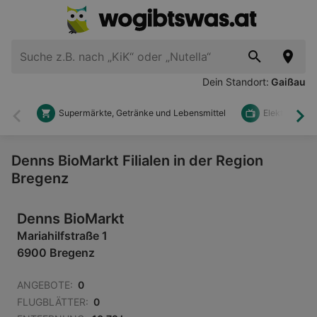
Dein Standort:
Gaißau
Supermärkte, Getränke und Lebensmittel
Elektronik u
Zurück
Wei
Denns BioMarkt Filialen in der Region
Bregenz
Denns BioMarkt
Mariahilfstraße 1
6900 Bregenz
ANGEBOTE:
0
FLUGBLÄTTER:
0