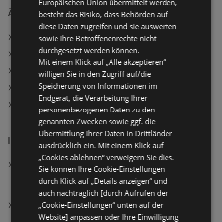
Europäischen Union übermittelt werden,
Ähnliche Händler
besteht das Risiko, dass Behörden auf
diese Daten zugreifen und sie auswerten
BILLA Angebote
sowie Ihre Betroffenenrechte nicht
durchgesetzt werden können.
BILLA PLUS Angebote
Mit einem Klick auf „Alle akzeptieren“
Travel FREE Angebote
willigen Sie in den Zugriff auf/die
Speicherung von Informationen im
SPAR Angebote
Endgerät, die Verarbeitung Ihrer
HOFER Angebote
personenbezogenen Daten zu den
genannten Zwecken sowie ggf. die
Übermittlung Ihrer Daten in Drittländer
Interessantes auf wogibtswas.at
ausdrücklich ein. Mit einem Klick auf
„Cookies ablehnen“ verweigern Sie dies.
HP 14-em0908ng Notebook, 14 Zoll, Full-HD, AMD
Sie können Ihre Cookie-Einstellungen
Ryzen™ 5 7520U Prozessor, 8 GB, 512 GB, Windows
durch Klick auf „Details anzeigen“ und
11 Home, Radeon™ 610M
auch nachträglich [durch Aufrufen der
„Cookie-Einstellungen“ unten auf der
Bose QuietComfort Ultra Kopfhörer (2. Gen.),
Website] anpassen oder Ihre Einwilligung
Schwarz