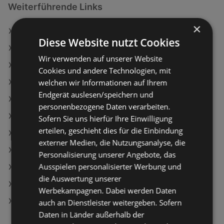
Weiterführende Links
×
Clever Knoblauchbaguette
Diese Website nutzt Cookies
Clever Birnen
Wir verwenden auf unserer Website
Stiegl Goldbräu 12er
Cookies und andere Technologien, mit
welchen wir Informationen auf Ihrem
PENNY Angebote
Endgerät auslesen/speichern und
MPREIS Angebote
personenbezogene Daten verarbeiten.
Aktuelle PENNY Flugblätter
Sofern Sie uns hierfür Ihre Einwilligung
erteilen, geschieht dies für die Einbindung
Aktuelle Lidl Flugblätter
externer Medien, die Nutzungsanalyse, die
Aktuelle NÖM Flugblätter
Personalisierung unserer Angebote, das
Ausspielen personalisierter Werbung und
Aktuelle Travel FREE Flugblätter
die Auswertung unserer
Aktuelle T&G Flugblätter
Werbekampagnen. Dabei werden Daten
Denns BioMarkt Filialen in Bregenz
auch an Dienstleister weitergeben. Sofern
Daten in Länder außerhalb der