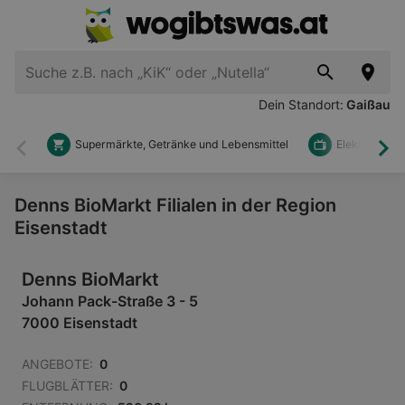
Dein Standort:
Gaißau
Supermärkte, Getränke und Lebensmittel
Elektronik u
Zurück
Wei
Denns BioMarkt Filialen in der Region
Eisenstadt
Denns BioMarkt
Johann Pack-Straße 3 - 5
7000 Eisenstadt
ANGEBOTE:
0
FLUGBLÄTTER:
0