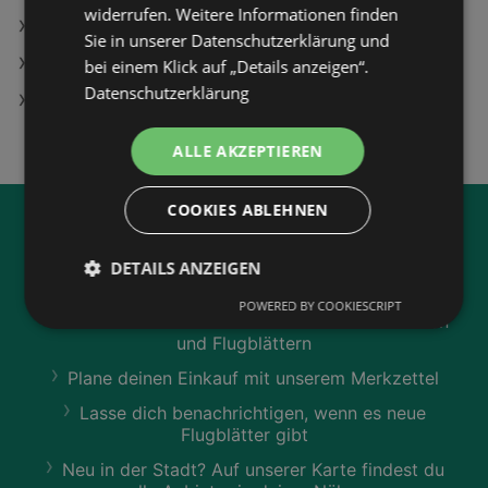
widerrufen. Weitere Informationen finden
SodaStream in Schwechat
Sie in unserer Datenschutzerklärung und
PLAYMobil 72100 Spiel-Ei: Piraten; Figuren
bei einem Klick auf „Details anzeigen“.
Datenschutzerklärung
Clever Laugenbrezel
ALLE AKZEPTIEREN
COOKIES ABLEHNEN
Jetzt unsere
wogibtswas.at
DETAILS ANZEIGEN
App runterladen:
POWERED BY COOKIESCRIPT
Filtere nach Branchen und stöbere in Produkten
und Flugblättern
Plane deinen Einkauf mit unserem Merkzettel
Lasse dich benachrichtigen, wenn es neue
Flugblätter gibt
Neu in der Stadt? Auf unserer Karte findest du