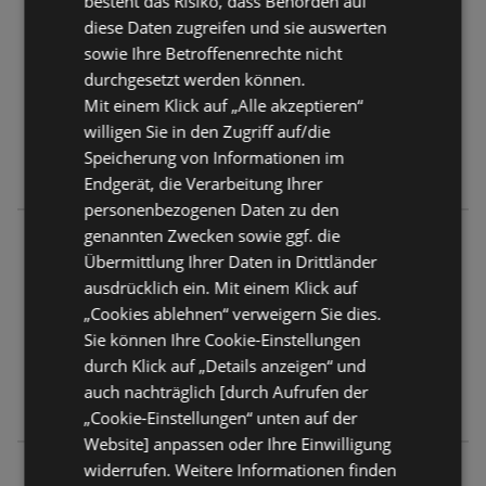
besteht das Risiko, dass Behörden auf
simpli.at
diese Daten zugreifen und sie auswerten
Hatlerstraße 50a
sowie Ihre Betroffenenrechte nicht
6850 Dornbirn
durchgesetzt werden können.
Mit einem Klick auf „Alle akzeptieren“
ANGEBOTE:
0
willigen Sie in den Zugriff auf/die
FLUGBLÄTTER:
0
Speicherung von Informationen im
ENTFERNUNG:
12,75 km
Endgerät, die Verarbeitung Ihrer
personenbezogenen Daten zu den
genannten Zwecken sowie ggf. die
simpli.at
Übermittlung Ihrer Daten in Drittländer
Lustenauerstraße 1
ausdrücklich ein. Mit einem Klick auf
6850 Dornbirn
„Cookies ablehnen“ verweigern Sie dies.
Sie können Ihre Cookie-Einstellungen
ANGEBOTE:
0
durch Klick auf „Details anzeigen“ und
FLUGBLÄTTER:
0
auch nachträglich [durch Aufrufen der
ENTFERNUNG:
12,91 km
„Cookie-Einstellungen“ unten auf der
Website] anpassen oder Ihre Einwilligung
widerrufen. Weitere Informationen finden
simpli.at