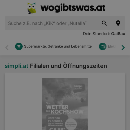
Dein Standort:
Gaißau
Supermärkte, Getränke und Lebensmittel
Elektronik u
Zurück
Wei
simpli.at
Filialen und Öffnungszeiten