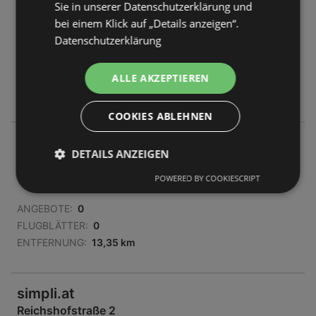
Sie in unserer Datenschutzerklärung und
Birkenweg 7
bei einem Klick auf „Details anzeigen“.
6841 Mäder
Datenschutzerklärung
ANGEBOTE:
0
FLUGBLÄTTER:
0
ALLE AKZEPTIEREN
ENTFERNUNG:
13,07 km
COOKIES ABLEHNEN
simpli.at
DETAILS ANZEIGEN
Schloßgasse 3
6850 Dornbirn
POWERED BY COOKIESCRIPT
ANGEBOTE:
0
FLUGBLÄTTER:
0
ENTFERNUNG:
13,35 km
simpli.at
Reichshofstraße 2