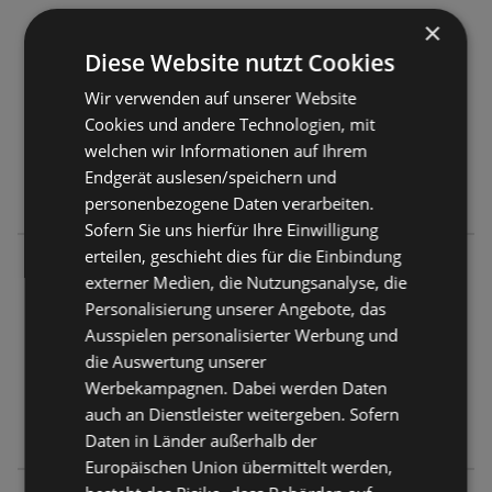
×
simpli.at
Mesnergut 17
Diese Website nutzt Cookies
6850 Dornbirn
Wir verwenden auf unserer Website
Cookies und andere Technologien, mit
ANGEBOTE:
0
welchen wir Informationen auf Ihrem
FLUGBLÄTTER:
0
Endgerät auslesen/speichern und
ENTFERNUNG:
12,32 km
personenbezogene Daten verarbeiten.
Sofern Sie uns hierfür Ihre Einwilligung
erteilen, geschieht dies für die Einbindung
simpli.at
externer Medien, die Nutzungsanalyse, die
Lustenauerstraße 39
Personalisierung unserer Angebote, das
6850 Dornbirn
Ausspielen personalisierter Werbung und
die Auswertung unserer
ANGEBOTE:
0
Werbekampagnen. Dabei werden Daten
FLUGBLÄTTER:
0
auch an Dienstleister weitergeben. Sofern
ENTFERNUNG:
12,35 km
Daten in Länder außerhalb der
Europäischen Union übermittelt werden,