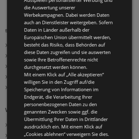
die Auswertung unserer
Werbekampagnen. Dabei werden Daten
auch an Dienstleister weitergeben. Sofern
Daten in Länder außerhalb der
simpli.at Filialen in:
Europäischen Union übermittelt werden,
besteht das Risiko, dass Behörden auf
simpli.at in Gallizien
diese Daten zugreifen und sie auswerten
simpli.at in Heiligenblut am Großglockner
sowie Ihre Betroffenenrechte nicht
simpli.at in Kautzen
durchgesetzt werden können.
Mit einem Klick auf „Alle akzeptieren“
simpli.at in Oberndorf an der Melk
willigen Sie in den Zugriff auf/die
simpli.at in Rohrbach an der Lafnitz
Speicherung von Informationen im
Endgerät, die Verarbeitung Ihrer
personenbezogenen Daten zu den
Weiterführende Links
genannten Zwecken sowie ggf. die
Übermittlung Ihrer Daten in Drittländer
Gillette Fusion One Trimmer
ausdrücklich ein. Mit einem Klick auf
„Cookies ablehnen“ verweigern Sie dies.
Canon EOS R50 Systemkamera Schwarz mit