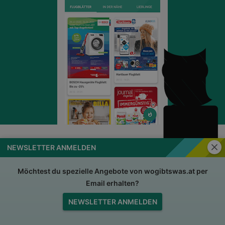
Schli
NEWSLETTER ANMELDEN
wogibtswas.at
Impressum
Nutzungsbedingungen
AGB
Möchtest du spezielle Angebote von wogibtswas.at per
Email erhalten?
Datenschutzerklärung
Für Händler
NEWSLETTER ANMELDEN
Jobs
Nach