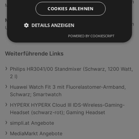
10,72 km
Messestraße 2, 6854 Dornbirn
COOKIES ABLEHNEN
MediaMarkt Dornbirn Messepark
10,72 km
DETAILS ANZEIGEN
Untere Roßmähder 6, 6854 Dornbirn
POWERED BY COOKIESCRIPT
Weiterführende Links
Philips HR3041/00 Standmixer (Schwarz, 1200 Watt,
2 l)
Huawei Watch Fit 3 mit Fluorelastomer-Armband,
Schwarz; Smartwatch
HYPERX HYPERX Cloud III IDS-Wireless-Gaming-
Headset (schwarz-rot); Gaming Headset
simpli.at Angebote
MediaMarkt Angebote