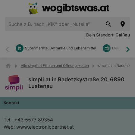
Dein Standort:
Gaißau
Supermärkte, Getränke und Lebensmittel
Elektronik u
Zurück
Wei
Alle simpli.at Filialen und Öffnungszeiten
simpli.at in Radetzky
simpli.at in Radetzkystraße 20, 6890
Lustenau
Kontakt
Tel.:
+43 5577 89354
Web:
www.electronicpartner.at