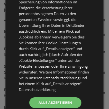
Speicherung von Informationen im
Weitere Elektro & Multimedia Filialen in der
Endgerät, die Verarbeitung Ihrer
Nähe
personenbezogenen Daten zu den
genannten Zwecken sowie ggf. die
ADRESSE
ENTFERNUNG
Übermittlung Ihrer Daten in Drittländer
ausdrücklich ein. Mit einem Klick auf
EP:Scheucher
6,14 km
„Cookies ablehnen“ verweigern Sie dies.
Hofsteigstraße 21, 6890 Lustenau
Sie können Ihre Cookie-Einstellungen
durch Klick auf „Details anzeigen“ und
EP:Scheucher
6,19 km
auch nachträglich [durch Aufrufen der
Radetzkystraße 20, 6890 Lustenau
„Cookie-Einstellungen“ unten auf der
Website] anpassen oder Ihre Einwilligung
Siemens Hausgeräte erhältlich bei EP
widerrufen. Weitere Informationen finden
Scheucher GmbH & Co KG
6,34 km
Sie in unserer Datenschutzerklärung und
Radetzkystraße 20, 6890 Lustenau
bei einem Klick auf „Details anzeigen“.
Datenschutzerklärung
EP:Kolb
7,76 km
Hofsteigstraße 30, 6971 Hard
ALLE AKZEPTIEREN
MediaMarkt Dornbirn Messepark