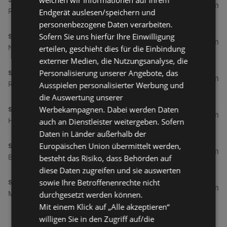
welchen wir Informationen auf Ihrem
6 km
Roseggerstraße 8, 6890 Lustenau
Endgerät auslesen/speichern und
personenbezogene Daten verarbeiten.
simpli.at
Sofern Sie uns hierfür Ihre Einwilligung
6,21 km
Neudorfstraße 15, 6890 Lustenau
erteilen, geschieht dies für die Einbindung
externer Medien, die Nutzungsanalyse, die
simpli.at
Personalisierung unserer Angebote, das
6,34 km
Radetzkystraße 20, 6890 Lustenau
Ausspielen personalisierter Werbung und
die Auswertung unserer
simpli.at
Werbekampagnen. Dabei werden Daten
7,75 km
Hofsteigstraße 30, 6971 Hard
auch an Dienstleister weitergeben. Sofern
Daten in Länder außerhalb der
simpli.at
Europäischen Union übermittelt werden,
9,94 km
Bundesstraße 115, 6923 Lauterach
besteht das Risiko, dass Behörden auf
diese Daten zugreifen und sie auswerten
simpli.at
sowie Ihre Betroffenenrechte nicht
10,83 km
Messestraße 2, 6850 Dornbirn
durchgesetzt werden können.
Mit einem Klick auf „Alle akzeptieren“
willigen Sie in den Zugriff auf/die