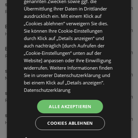
genannten Zwecken sowie ggf. die
simpli.at
6 km
Übermittlung Ihrer Daten in Drittländer
Roseggerstraße 8, 6890 Lustenau
ausdrücklich ein. Mit einem Klick auf
„Cookies ablehnen“ verweigern Sie dies.
EP:Scheucher
6,14 km
Sie können Ihre Cookie-Einstellungen
Hofsteigstraße 21, 6890 Lustenau
durch Klick auf „Details anzeigen“ und
auch nachträglich [durch Aufrufen der
EP:Scheucher
6,19 km
„Cookie-Einstellungen“ unten auf der
Radetzkystraße 20, 6890 Lustenau
Website] anpassen oder Ihre Einwilligung
widerrufen. Weitere Informationen finden
simpli.at
6,21 km
Sie in unserer Datenschutzerklärung und
Neudorfstraße 15, 6890 Lustenau
bei einem Klick auf „Details anzeigen“.
Datenschutzerklärung
simpli.at
6,34 km
Radetzkystraße 20, 6890 Lustenau
ALLE AKZEPTIEREN
simpli.at
7,75 km
Hofsteigstraße 30, 6971 Hard
COOKIES ABLEHNEN