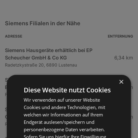
Siemens Filialen in der Nähe
ADRESSE
ENTFERNUNG
Siemens Hausgeräte erhältlich bei EP
Scheucher GmbH & Co KG
6,34 km
Radetzkystraße 20, 6890 Lustenau
×
Siemens Hausgeräte erhältlich bei Willi
Elektrogeräte Handel e.U
22,97 km
Diese Website nutzt Cookies
Feld 167, 6866 Andelsbuch
Wir verwenden auf unserer Website
Cookies und andere Technologien, mit
Siemens Hausgeräte erhältlich bei Elektro
welchen wir Informationen auf Ihrem
Center Bertschler
23,93 km
Endgerät auslesen/speichern und
Rheinstraße 3, 6800 Feldkirch
personenbezogene Daten verarbeiten.
Sofern Sie uns hierfür Ihre Einwilligung