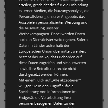
Siemens Hausgeräte erhältlich bei
erteilen, geschieht dies für die Einbindung
Klang&Bild Elektrofachgeschäft Kircher
48,83 km
externer Medien, die Nutzungsanalyse, die
GmbH
Personalisierung unserer Angebote, das
Gantschierstraße 6, 6780 Schruns
Ausspielen personalisierter Werbung und
die Auswertung unserer
Siemens Hausgeräte erhältlich bei
Werbekampagnen. Dabei werden Daten
Elektrotechnik Steinlechner GmbH
150,55 km
auch an Dienstleister weitergeben. Sofern
Jagerbichl 30, 6111 Volders
Daten in Länder außerhalb der
Europäischen Union übermittelt werden,
Siemens Hausgeräte erhältlich bei Elektro
besteht das Risiko, dass Behörden auf
Fischbacher & Partner GmbH
193,85 km
diese Daten zugreifen und sie auswerten
Kaiserbergstraße 28, 6330 Kufstein
sowie Ihre Betroffenenrechte nicht
durchgesetzt werden können.
Mit einem Klick auf „Alle akzeptieren“
Weitere Elektro & Multimedia Filialen in der
willigen Sie in den Zugriff auf/die
Nähe
Speicherung von Informationen im
Endgerät, die Verarbeitung Ihrer
ADRESSE
ENTFERNUNG
personenbezogenen Daten zu den