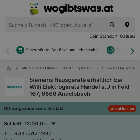
Dein Standort:
Gaißau
Supermärkte, Getränke und Lebensmittel
Elektronik u
Zurück
Wei
Alle Siemens Filialen und Öffnungszeiten
Siemens Hausgeräte er
Siemens Hausgeräte erhältlich bei
Willi Elektrogeräte Handel e.U in Feld
167, 6866 Andelsbuch
Öffnungszeiten und Kontakt
Geschlossen
Schließt 12:00 Uhr
Tel.:
+43 5512 2397