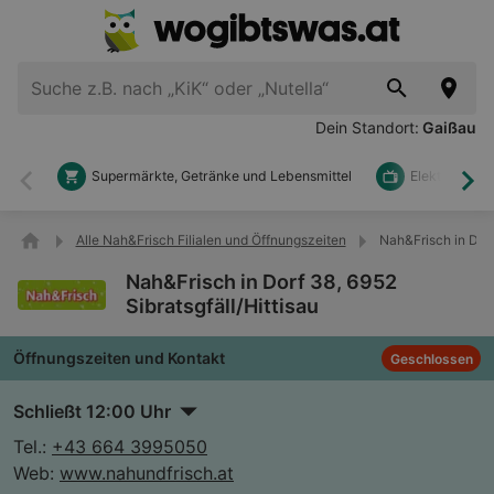
Dein Standort:
Gaißau
Supermärkte, Getränke und Lebensmittel
Elektronik u
Zurück
Wei
Alle Nah&Frisch Filialen und Öffnungszeiten
Nah&Frisch in Dorf
Nah&Frisch in Dorf 38, 6952
Sibratsgfäll/Hittisau
Öffnungszeiten und Kontakt
Geschlossen
Schließt 12:00 Uhr
Tel.:
+43 664 3995050
Web:
www.nahundfrisch.at