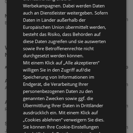
Gaschurn 8a, 6793 Gaschurn
Werbekampagnen. Dabei werden Daten
auch an Dienstleister weitergeben. Sofern
Nah&Frisch
64,68 km
Daten in Länder außerhalb der
Bach 43a, 6653 Bach
Europäischen Union übermittelt werden,
besteht das Risiko, dass Behörden auf
diese Daten zugreifen und sie auswerten
Weitere Getränke & Lebensmittel Filialen in der
sowie Ihre Betroffenenrechte nicht
Nähe
durchgesetzt werden können.
Mit einem Klick auf „Alle akzeptieren“
ADRESSE
ENTFERNUNG
willigen Sie in den Zugriff auf/die
Speicherung von Informationen im
ADEG Österreich Handelsakt.Ges
Endgerät, die Verarbeitung Ihrer
0,5 km
Atu53220009 Rheinstraße 1, 6974 Gaissau
personenbezogenen Daten zu den
genannten Zwecken sowie ggf. die
ADEG
Übermittlung Ihrer Daten in Drittländer
0,5 km
Rheinstraße 1, 6974 Gaissau
ausdrücklich ein. Mit einem Klick auf
„Cookies ablehnen“ verweigern Sie dies.
SPAR Supermarkt
Sie können Ihre Cookie-Einstellungen
1,94 km
Jägerweg 2, 6973 Höchst