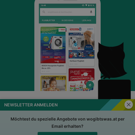
Schli
NEWSLETTER ANMELDEN
wogibtswas.at
Impressum
Nutzungsbedingungen
AGB
Möchtest du spezielle Angebote von wogibtswas.at per
Email erhalten?
Datenschutzerklärung
Für Händler