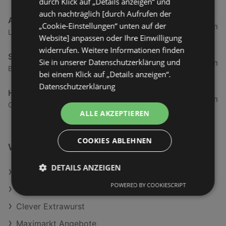
durch Klick auf „Details anzeigen“ und
auch nachträglich [durch Aufrufen der
ADEG
„Cookie-Einstellungen“ unten auf der
2,69 km
Landstraße 50, 6973 Hoechst
Website] anpassen oder Ihre Einwilligung
widerrufen. Weitere Informationen finden
SPAR Supermarkt
Sie in unserer Datenschutzerklärung und
3,84 km
Bundesstraße 80, 6972 Fussach
bei einem Klick auf „Details anzeigen“.
Datenschutzerklärung
HOFER
3,86 km
Gartenstraße 6, 6973 Höchst
ALLE AKZEPTIEREN
COOKIES ABLEHNEN
Weiterführende Links
DETAILS ANZEIGEN
Clever Eier aus Bodenhaltung M
POWERED BY COOKIESCRIPT
Clever Haltbar-Vollmilch 3.5%
Clever Extrawurst
Maximarkt Angebote