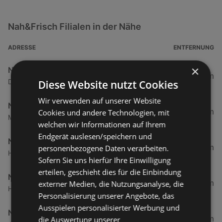
Nah&Frisch Filialen in der Nähe
ADRESSE
ENTFERNUNG
×
Nah&Frisch
33,38 km
Dorf 38, 6952 Sibratsgfäll/Hittisau
Diese Website nutzt Cookies
Wir verwenden auf unserer Website
Nah&Frisch
35,96 km
Cookies und andere Technologien, mit
Marul 17, 6741 Marul/Raggal
welchen wir Informationen auf Ihrem
Endgerät auslesen/speichern und
Nah&Frisch
38,58 km
personenbezogene Daten verarbeiten.
Hauptstraße 44a, 6706 Bürs
Sofern Sie uns hierfür Ihre Einwilligung
erteilen, geschieht dies für die Einbindung
Nah&Frisch
60,94 km
externer Medien, die Nutzungsanalyse, die
Holzgau 65, 6654 Holzgau/Lechtal
Personalisierung unserer Angebote, das
Ausspielen personalisierter Werbung und
Nah&Frisch
61,31 km
die Auswertung unserer