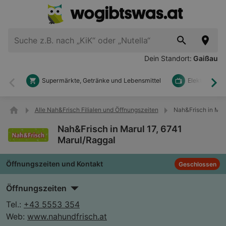
Dein Standort:
Gaißau
Supermärkte, Getränke und Lebensmittel
Elektronik u
Zurück
Wei
Alle Nah&Frisch Filialen und Öffnungszeiten
Nah&Frisch in Mar
Nah&Frisch in Marul 17, 6741
Marul/Raggal
Öffnungszeiten und Kontakt
Geschlossen
Öffnungszeiten
Tel.:
+43 5553 354
Web:
www.nahundfrisch.at