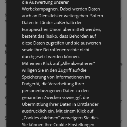
Gaschurn 8a, 6793 Gaschurn
die Auswertung unserer
Werbekampagnen. Dabei werden Daten
Nah&Frisch
auch an Dienstleister weitergeben. Sofern
64,68 km
Bach 43a, 6653 Bach
Daten in Länder außerhalb der
Europäischen Union übermittelt werden,
besteht das Risiko, dass Behörden auf
diese Daten zugreifen und sie auswerten
Weitere Getränke & Lebensmittel Filialen in der
sowie Ihre Betroffenenrechte nicht
Nähe
durchgesetzt werden können.
Mit einem Klick auf „Alle akzeptieren“
ADRESSE
ENTFERNUNG
willigen Sie in den Zugriff auf/die
Speicherung von Informationen im
ADEG Österreich Handelsakt.Ges
0,5 km
Endgerät, die Verarbeitung Ihrer
Atu53220009 Rheinstraße 1, 6974 Gaissau
personenbezogenen Daten zu den
genannten Zwecken sowie ggf. die
ADEG
0,5 km
Übermittlung Ihrer Daten in Drittländer
Rheinstraße 1, 6974 Gaissau
ausdrücklich ein. Mit einem Klick auf
„Cookies ablehnen“ verweigern Sie dies.
SPAR Supermarkt
1,94 km
Sie können Ihre Cookie-Einstellungen
Jägerweg 2, 6973 Höchst