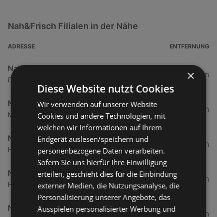
Nah&Frisch Filialen in der Nähe
ADRESSE
ENTFERNUNG
Nah&Frisch
×
33,38 km
Dorf 38, 6952 Sibratsgfäll/Hittisau
Diese Website nutzt Cookies
Nah&Frisch
Wir verwenden auf unserer Website
35,96 km
Marul 17, 6741 Marul/Raggal
Cookies und andere Technologien, mit
welchen wir Informationen auf Ihrem
Nah&Frisch
Endgerät auslesen/speichern und
38,58 km
Hauptstraße 44a, 6706 Bürs
personenbezogene Daten verarbeiten.
Sofern Sie uns hierfür Ihre Einwilligung
Nah&Frisch
erteilen, geschieht dies für die Einbindung
60,94 km
Holzgau 65, 6654 Holzgau/Lechtal
externer Medien, die Nutzungsanalyse, die
Personalisierung unserer Angebote, das
Nah&Frisch
Ausspielen personalisierter Werbung und
61,31 km