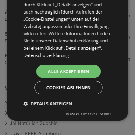
durch Klick auf „Details anzeigen“ und
auch nachträglich [durch Aufrufen der
ADEG
2,69 km
„Cookie-Einstellungen“ unten auf der
Landstraße 50, 6973 Hoechst
Website] anpassen oder Ihre Einwilligung
widerrufen. Weitere Informationen finden
SPAR Supermarkt
3,84 km
Sie in unserer Datenschutzerklärung und
Bundesstraße 80, 6972 Fussach
bei einem Klick auf „Details anzeigen“.
Datenschutzerklärung
HOFER
3,86 km
Gartenstraße 6, 6973 Höchst
ALLE AKZEPTIEREN
COOKIES ABLEHNEN
Weiterführende Links
Clever Cottage Cheese
DETAILS ANZEIGEN
Berger Backofenschinken
POWERED BY COOKIESCRIPT
Ja! Natürlich Zucchini
Travel FREE Angebote