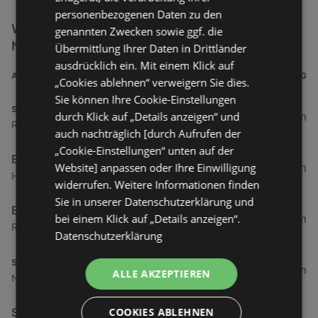
personenbezogenen Daten zu den
Weitere Elektro & Multimedia Filialen in der
genannten Zwecken sowie ggf. die
Nähe
Übermittlung Ihrer Daten in Drittländer
ausdrücklich ein. Mit einem Klick auf
ADRESSE
ENTFERNUNG
„Cookies ablehnen“ verweigern Sie dies.
Sie können Ihre Cookie-Einstellungen
simpli.at
durch Klick auf „Details anzeigen“ und
6 km
Roseggerstraße 8, 6890 Lustenau
auch nachträglich [durch Aufrufen der
„Cookie-Einstellungen“ unten auf der
EP:Scheucher
Website] anpassen oder Ihre Einwilligung
6,14 km
Hofsteigstraße 21, 6890 Lustenau
widerrufen. Weitere Informationen finden
Sie in unserer Datenschutzerklärung und
EP:Scheucher
bei einem Klick auf „Details anzeigen“.
6,19 km
Radetzkystraße 20, 6890 Lustenau
Datenschutzerklärung
simpli.at
6,21 km
ALLE AKZEPTIEREN
Neudorfstraße 15, 6890 Lustenau
COOKIES ABLEHNEN
Siemens Hausgeräte erhältlich bei EP