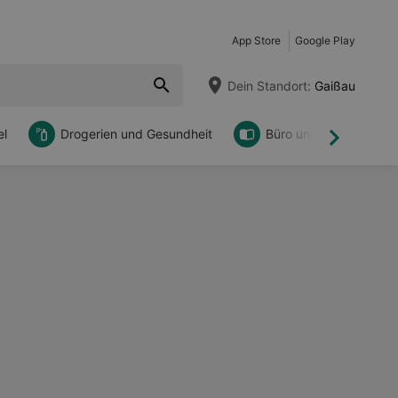
App Store
Google Play
Dein Standort:
Gaißau
l
Drogerien und Gesundheit
Büro und DIY
Weiter