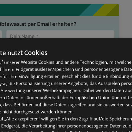
btswas.at per Email erhalten?
te nutzt Cookies
TER ANMELDEN
f unserer Website Cookies und andere Technologien, mit welche
nverstanden, dass die von mir angegebenen
f Ihrem Endgerät auslesen/speichern und personenbezogene Date
 und Kundenbetreuung automationsunterstützt verarbeitet
erfür Ihre Einwilligung erteilen, geschieht dies für die Einbindung
se, die Personalisierung unserer Angebote, das Ausspielen perso
 Auswertung unserer Werbekampagnen. Dabei werden Daten auch 
ern Daten in Länder außerhalb der Europäischen Union übermitte
o, dass Behörden auf diese Daten zugreifen und sie auswerten so
e nicht durchgesetzt werden können.
uf „Alle akzeptieren“ willigen Sie in den Zugriff auf/die Speicheru
 Endgerät, die Verarbeitung Ihrer personenbezogenen Daten zu 