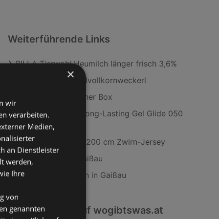
Weiterführende Links
BILLA Tierwohl Heumilch länger frisch 3,6%
×
Ja! Natürlich Dinkelvollkornweckerl
Clever Taschentücher Box
n wir
CATRICE Lipliner Long-Lasting Gel Glide 050
n verarbeiten.
Sip & Slay
 externer Medien,
nalisierter
Spannleintuch 100/200 cm Zwirn-Jersey
an Dienstleister
ADEG Filialen in Gaißau
lt werden,
wie Ihre
SodaStream Filialen in Gaißau
ng von
den genannten
Interessantes auf wogibtswas.at