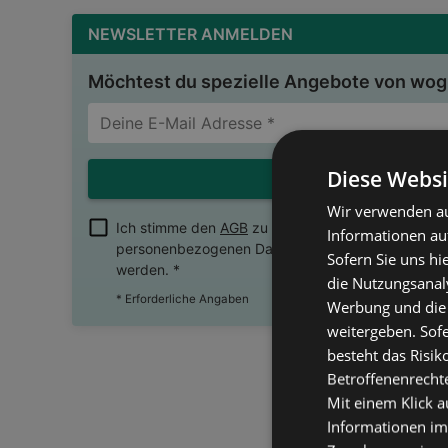
NEWSLETTER ANMELDEN
Möchtest du spezielle Angebote von wogi
Diese Websi
NEWSLET
Wir verwenden au
Ich stimme den
AGB
zu und erkläre mich damit ei
Informationen au
personenbezogenen Daten für Werbung, Marketing
Sofern Sie uns hi
werden. *
die Nutzungsanaly
* Erforderliche Angaben
Werbung und die
weitergeben. Sof
besteht das Risik
Betroffenenrecht
Mit einem Klick a
Informationen im