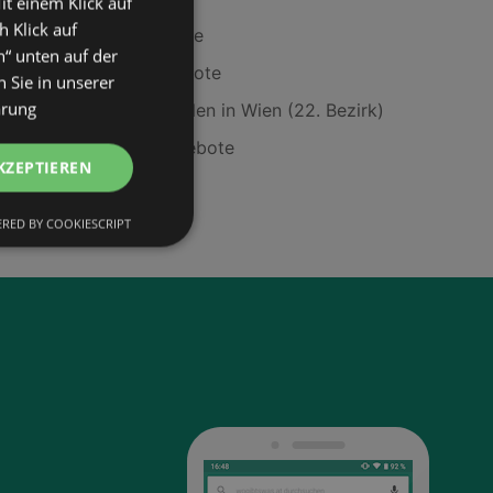
it einem Klick auf
h Klick auf
Nike Club Angebote
n“ unten auf der
Ombia Urea Angebote
 Sie in unserer
ärung
BURGER KING Filialen in Wien (22. Bezirk)
Pullover Lune Angebote
KZEPTIEREN
Lidl Filialen in Ufer
RED BY COOKIESCRIPT