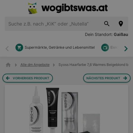
Dein Standort:
Gaißau
Supermärkte, Getränke und Lebensmittel
Elektronik u
Zurück
Wei
Alle dm Angebote
Syoss Haarfarbe 7_6 Warmes Beigeblond bei 
VORHERIGES PRODUKT
NÄCHSTES PRODUKT