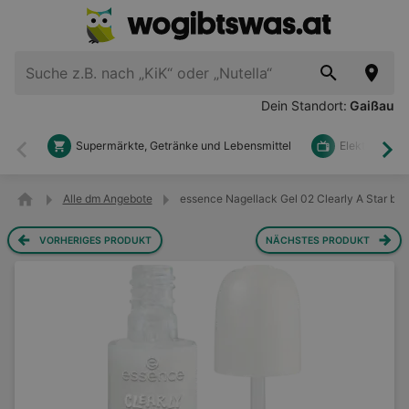
Dein Standort:
Gaißau
Supermärkte, Getränke und Lebensmittel
Elektronik u
Zurück
Wei
Alle dm Angebote
essence Nagellack Gel 02 Clearly A Star bei
VORHERIGES PRODUKT
NÄCHSTES PRODUKT