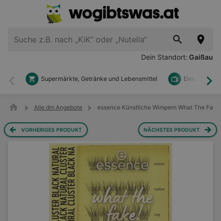
Dein Standort:
Gaißau
Supermärkte, Getränke und Lebensmittel
Elektronik u
Zurück
Wei
Alle dm Angebote
essence Künstliche Wimpern What The Fake! 
VORHERIGES PRODUKT
NÄCHSTES PRODUKT