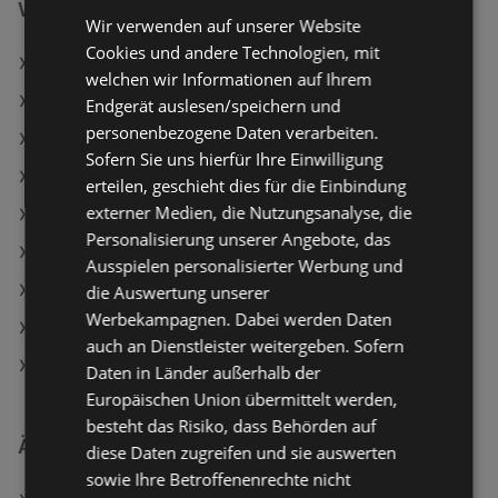
Weiterführende Links
Wir verwenden auf unserer Website
Cookies und andere Technologien, mit
Reinigungsbürsten Set
welchen wir Informationen auf Ihrem
Textipflegebürste
Endgerät auslesen/speichern und
personenbezogene Daten verarbeiten.
Tchibo/Eduscho Angebote
Sofern Sie uns hierfür Ihre Einwilligung
INTERSPORT Angebote
erteilen, geschieht dies für die Einbindung
externer Medien, die Nutzungsanalyse, die
Aktuelle INTERSPORT Flugblätter
Personalisierung unserer Angebote, das
Aktuelle Fressnapf Flugblätter
Ausspielen personalisierter Werbung und
Aktuelle Tchibo/Eduscho Flugblätter
die Auswertung unserer
Werbekampagnen. Dabei werden Daten
Aktuelle LEGO Flugblätter
auch an Dienstleister weitergeben. Sofern
Vedes Filialen in Bregenz
Daten in Länder außerhalb der
Europäischen Union übermittelt werden,
besteht das Risiko, dass Behörden auf
Ähnliche Händler
diese Daten zugreifen und sie auswerten
sowie Ihre Betroffenenrechte nicht