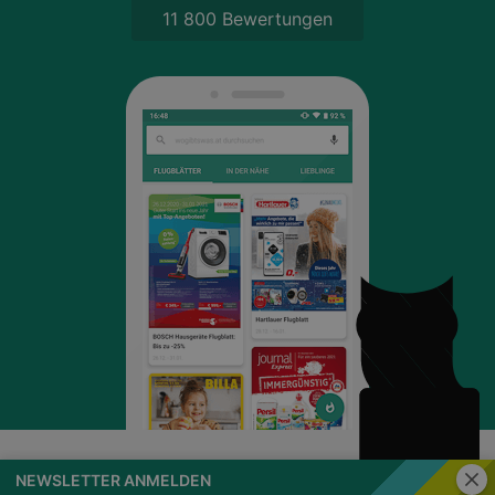
11 800 Bewertungen
Schli
NEWSLETTER ANMELDEN
wogibtswas.at
Impressum