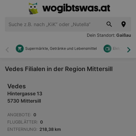
Dein Standort:
Gaißau
Supermärkte, Getränke und Lebensmittel
Elektronik u
Zurück
Wei
Vedes Filialen in der Region Mittersill
Vedes
Hintergasse 13
5730 Mittersill
ANGEBOTE:
0
FLUGBLÄTTER:
0
ENTFERNUNG:
218,38 km