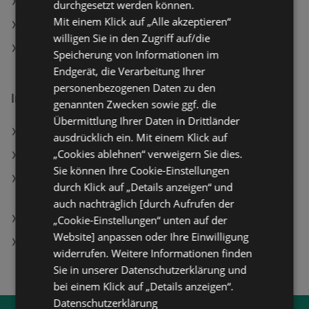
Tchibo/Eduscho Angebote
durchgesetzt werden können.
Mit einem Klick auf „Alle akzeptieren“
INTERSPORT Angebote
willigen Sie in den Zugriff auf/die
Fressnapf Angebote
Speicherung von Informationen im
Endgerät, die Verarbeitung Ihrer
personenbezogenen Daten zu den
Interessantes auf wogibtswas.at
genannten Zwecken sowie ggf. die
Übermittlung Ihrer Daten in Drittländer
Salamander in Leoben
ausdrücklich ein. Mit einem Klick auf
„Cookies ablehnen“ verweigern Sie dies.
KiK Filialen in Hallein
Sie können Ihre Cookie-Einstellungen
Philips Glühlampe LED Classic 25W E27 WWA60 CL
durch Klick auf „Details anzeigen“ und
ND SRT4; LED Leuchtmittel
auch nachträglich [durch Aufrufen der
SodaStream in Eggersdorf bei Graz
„Cookie-Einstellungen“ unten auf der
Website] anpassen oder Ihre Einwilligung
Magnetschiene Angebote
widerrufen. Weitere Informationen finden
Sie in unserer Datenschutzerklärung und
bei einem Klick auf „Details anzeigen“.
Datenschutzerklärung