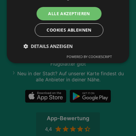
Jetzt unsere
wogibtswas.at
ALLE AKZEPTIEREN
App runterladen:
COOKIES ABLEHNEN
Filtere nach Branchen und stöbere in Produkten
und Flugblättern
DETAILS ANZEIGEN
Plane deinen Einkauf mit unserem Merkzettel
POWERED BY COOKIESCRIPT
Lasse dich benachrichtigen, wenn es neue
Flugblätter gibt
Neu in der Stadt? Auf unserer Karte findest du
alle Anbieter in deiner Nähe.
App-Bewertung
4,4