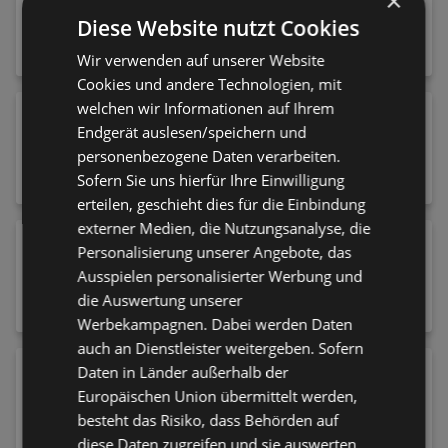
×
999,00 €
Diese Website nutzt Cookies
Wir verwenden auf unserer Website
Cookies und andere Technologien, mit
welchen wir Informationen auf Ihrem
Käsemesser Profi Plus Edelstahl 28 cm
Endgerät auslesen/speichern und
28,79 €
personenbezogene Daten verarbeiten.
Sofern Sie uns hierfür Ihre Einwilligung
erteilen, geschieht dies für die Einbindung
externer Medien, die Nutzungsanalyse, die
Regal 73,7/197,5/34,8 cm Dunkelbraun,
Personalisierung unserer Angebote, das
Graubraun
Ausspielen personalisierter Werbung und
79,00 €
die Auswertung unserer
Werbekampagnen. Dabei werden Daten
auch an Dienstleister weitergeben. Sofern
Spannbettlaken Basic
Daten in Länder außerhalb der
Europäischen Union übermittelt werden,
56,95 €
besteht das Risiko, dass Behörden auf
diese Daten zugreifen und sie auswerten