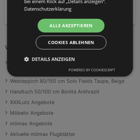
bei einem Klick auf „Details anzeigen“.
29,99 €
Datenschutzerklärung
ALLE AKZEPTIEREN
COOKIES ABLEHNEN
Weiterführende Links
DETAILS ANZEIGEN
Esstisch 160/95/76 cm Echtholz Holz, Metall
ausziehbar rechteckig Anthrazit, Eichefarben
POWERED BY COOKIESCRIPT
Webteppich 80/150 cm Solo Fields Taupe, Beige
Handtuch 50/100 cm Bonita Anthrazit
XXXLutz Angebote
Möbelix Angebote
mömax Angebote
Aktuelle mömax Flugblätter