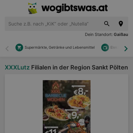
Dein Standort:
Gaißau
Supermärkte, Getränke und Lebensmittel
Elektronik u
Zurück
Wei
XXXLutz
Filialen in der Region Sankt Pölten