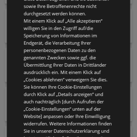
sowie Ihre Betroffenenrechte nicht
durchgesetzt werden können.
Hochflorteppich 160 cm Sydney Schwarz
Mit einem Klick auf „Alle akzeptieren“
53,52 €
willigen Sie in den Zugriff auf/die
Speicherung von Informationen im
Endgerät, die Verarbeitung Ihrer
personenbezogenen Daten zu den
Raumteiler in Holzwerkstoff
genannten Zwecken sowie ggf. die
89,90 €
Übermittlung Ihrer Daten in Drittländer
ausdrücklich ein. Mit einem Klick auf
„Cookies ablehnen“ verweigern Sie dies.
Sie können Ihre Cookie-Einstellungen
Hängeleuchte Manderline 45/150 cm
durch Klick auf „Details anzeigen“ und
auch nachträglich [durch Aufrufen der
99,90 €
„Cookie-Einstellungen“ unten auf der
Website] anpassen oder Ihre Einwilligung
widerrufen. Weitere Informationen finden
Sie in unserer Datenschutzerklärung und
Gewürzmühle 6,2/15 cm