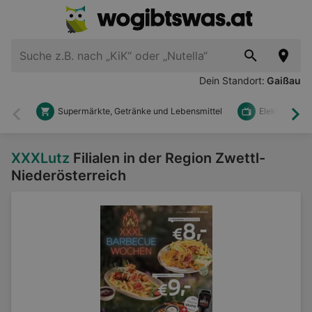
Dein Standort:
Gaißau
Supermärkte, Getränke und Lebensmittel
Elektronik u
Zurück
Wei
XXXLutz
Filialen in der Region Zwettl-
Niederösterreich