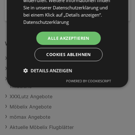
widerrufen. Weitere Informationen finden
29,99 €
Sie in unserer Datenschutzerklärung und
bei einem Klick auf „Details anzeigen“.
Datenschutzerklärung
ALLE AKZEPTIEREN
Weiterführende Links
COOKIES ABLEHNEN
Armlehnstuhl Nora Grün/Schwarz
HOCHFLORTEPPICH JAJRU
DETAILS ANZEIGEN
Eckküche Hilde ohne Geräte ca. 310x172 cm Weiß,
POWERED BY COOKIESCRIPT
Wildeiche
XXXLutz Angebote
Möbelix Angebote
mömax Angebote
Aktuelle Möbelix Flugblätter