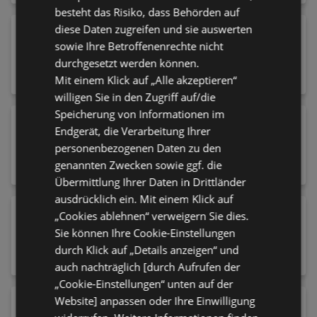
besteht das Risiko, dass Behörden auf
diese Daten zugreifen und sie auswerten
Hochflorteppich 160 cm Sydney Schwarz
sowie Ihre Betroffenenrechte nicht
53,52 €
durchgesetzt werden können.
Mit einem Klick auf „Alle akzeptieren“
willigen Sie in den Zugriff auf/die
Speicherung von Informationen im
Raumteiler in Holzwerkstoff
Endgerät, die Verarbeitung Ihrer
89,90 €
personenbezogenen Daten zu den
genannten Zwecken sowie ggf. die
Übermittlung Ihrer Daten in Drittländer
ausdrücklich ein. Mit einem Klick auf
Hängeleuchte Manderline 45/150 cm
„Cookies ablehnen“ verweigern Sie dies.
99,90 €
Sie können Ihre Cookie-Einstellungen
durch Klick auf „Details anzeigen“ und
auch nachträglich [durch Aufrufen der
„Cookie-Einstellungen“ unten auf der
Website] anpassen oder Ihre Einwilligung
Gewürzmühle 6,2/15 cm