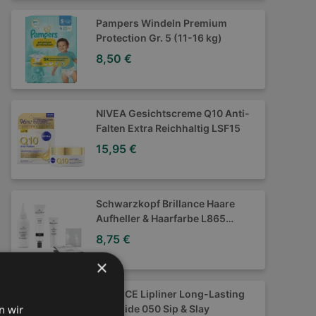
Pampers Windeln Premium
Protection Gr. 5 (11-16 kg)
8,50 €
NIVEA Gesichtscreme Q10 Anti-
Falten Extra Reichhaltig LSF15
15,95 €
Schwarzkopf Brillance Haare
Aufheller & Haarfarbe L865
Honigbraun
8,75 €
×
CATRICE Lipliner Long-Lasting
n wir
Gel Glide 050 Sip & Slay