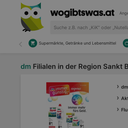
Ange
Supermärkte, Getränke und Lebensmittel
Zurück
dm
Filialen in der Region Sank
dm
Akt
Flu