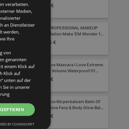
n verarbeiten.
2,45 €
 externer Medien,
nalisierter
an Dienstleister
NYX PROFESSIONAL MAKEUP
lt werden,
Foundation Make 'EM Wonder 12
wie Ihre
Natural
14,95 €
ng von
den genannten
essence Mascara I Love Extreme
it einem Klick auf
Crazy Volume Waterproof 01
h Klick auf
Cozy Brown
2,95 €
n“ unten auf der
 Sie in unserer
ärung
essence Körperbalsam Balm Of
Sunshine Face & Body Glow Balm
KZEPTIEREN
10 Obsession De La Lune
3,95 €
RED BY COOKIESCRIPT