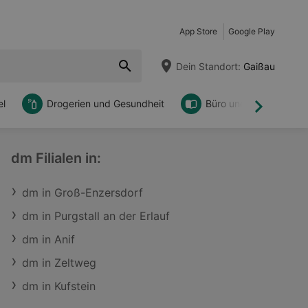
App Store
Google Play
Dein Standort:
Gaißau
l
Drogerien und Gesundheit
Büro und DIY
Weiter
dm Filialen in:
dm in Groß-Enzersdorf
dm in Purgstall an der Erlauf
dm in Anif
dm in Zeltweg
dm in Kufstein