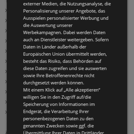
externer Medien, die Nutzungsanalyse, die
Personalisierung unserer Angebote, das
Clever Birnen
Ausspielen personalisierter Werbung und
Neuburger Geschnitten
die Auswertung unserer
Ja! Natürlich Bio Schlagobers 36%
Werbekampagnen. Dabei werden Daten
auch an Dienstleister weitergeben. Sofern
BILLA Angebote
Daten in Länder außerhalb der
BILLA PLUS Angebote
Europäischen Union übermittelt werden,
besteht das Risiko, dass Behörden auf
Maximarkt Angebote
diese Daten zugreifen und sie auswerten
Aktuelle NÖM Flugblätter
sowie Ihre Betroffenenrechte nicht
Aktuelle T&G Flugblätter
durchgesetzt werden können.
Mit einem Klick auf „Alle akzeptieren“
Aktuelle PENNY Flugblätter
willigen Sie in den Zugriff auf/die
Aktuelle BILLA PLUS Flugblätter
Speicherung von Informationen im
Endgerät, die Verarbeitung Ihrer
Aktuelle SPAR Flugblätter
personenbezogenen Daten zu den
genannten Zwecken sowie ggf. die
Übermittlung Ihrer Daten in Drittländer
Ähnliche Händler