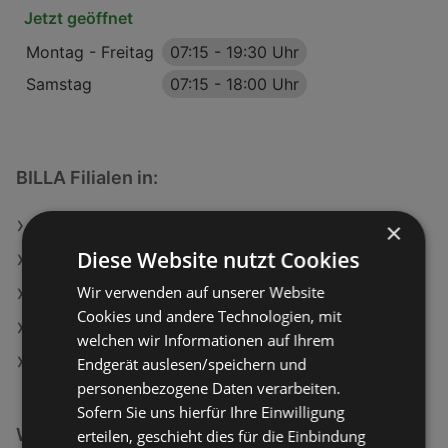
Jetzt geöffnet
Montag - Freitag
07:15
-
19:30 Uhr
Samstag
07:15
-
18:00 Uhr
BILLA Filialen in:
×
BILLA in Retz
Diese Website nutzt Cookies
BILLA in Hallein
Wir verwenden auf unserer Website
BILLA in Gratwein-Straßengel
Cookies und andere Technologien, mit
BILLA in Lieboch
welchen wir Informationen auf Ihrem
BILLA in Preding
Endgerät auslesen/speichern und
personenbezogene Daten verarbeiten.
Sofern Sie uns hierfür Ihre Einwilligung
Weiterführende Links
erteilen, geschieht dies für die Einbindung