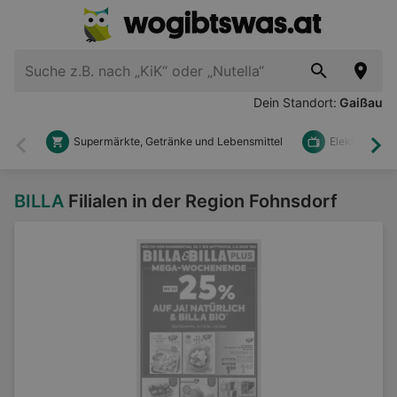
Dein Standort:
Gaißau
Supermärkte, Getränke und Lebensmittel
Elektronik u
Zurück
Wei
BILLA
Filialen in der Region Fohnsdorf