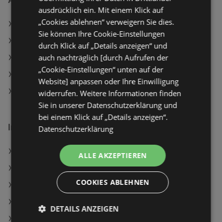
ausdrücklich ein. Mit einem Klick auf
„Cookies ablehnen“ verweigern Sie dies.
MPREIS Angebote
Sie können Ihre Cookie-Einstellungen
Maximarkt Angebote
durch Klick auf „Details anzeigen“ und
auch nachträglich [durch Aufrufen der
ADEG Angebote
„Cookie-Einstellungen“ unten auf der
SPAR Angebote
Website] anpassen oder Ihre Einwilligung
HOFER Angebote
widerrufen. Weitere Informationen finden
Sie in unserer Datenschutzerklärung und
bei einem Klick auf „Details anzeigen“.
Interessantes auf wogibtswas.at
Datenschutzerklärung
Unimarkt in Wartberg ob der Aist
ALLE AKZEPTIEREN
Samsung Galaxy S26, 256 GB, Sky Blue, Dual SIM
COOKIES ABLEHNEN
Müller Filialen in Bürs
Constanza Angebote
DETAILS ANZEIGEN
Luigis Mansion 3 - [Nintendo of Europe Switch]