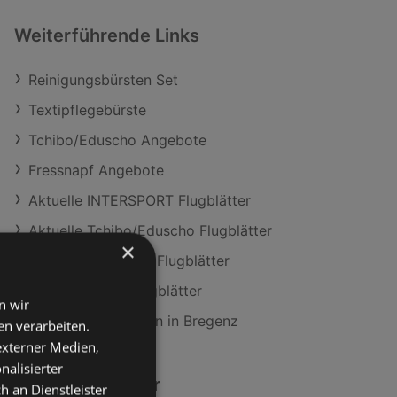
Weiterführende Links
Reinigungsbürsten Set
Textipflegebürste
Tchibo/Eduscho Angebote
Fressnapf Angebote
Aktuelle INTERSPORT Flugblätter
Aktuelle Tchibo/Eduscho Flugblätter
×
Aktuelle Fressnapf Flugblätter
Aktuelle LEGO Flugblätter
n wir
Blue Tomato Filialen in Bregenz
n verarbeiten.
 externer Medien,
nalisierter
Ähnliche Händler
an Dienstleister