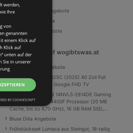
lt werden,
Tchibo/Eduscho Angebote
wie Ihre
Fressnapf Angebote
ng von
INTERSPORT Angebote
den genannten
it einem Klick auf
h Klick auf
Interessantes auf wogibtswas.at
n“ unten auf der
 Sie in unserer
Eckbank Anna Angebote
ärung
Peaq PTV 40GF-5025C (2025) 40 Zoll Full
HD Google TV; 40" Google FHD TV
KZEPTIEREN
MSI MAG Infinite S3 14NVL5-2814DE Gaming
RED BY COOKIESCRIPT
PC, Intel Core i5-14400F Prozessor (20 MB
Cache, bis zu 4,70 GHz), 16 GB RAM SSD,
GeForce RTX™ 5060, Windows 11 Home,
Bluse Dilia Angebote
Schwarz
Frühstücksset Lumaca aus Steingut, 18-teilig