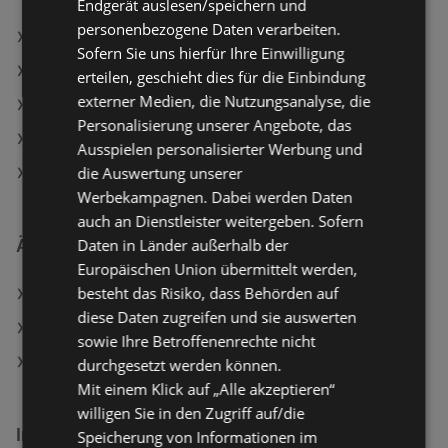
Endgerät auslesen/speichern und
personenbezogene Daten verarbeiten.
Action Angebote
Sofern Sie uns hierfür Ihre Einwilligung
TEDi Angebote
erteilen, geschieht dies für die Einbindung
externer Medien, die Nutzungsanalyse, die
Aktuelle Action Flugblätter
Personalisierung unserer Angebote, das
Aktuelle TEDi Flugblätter
Ausspielen personalisierter Werbung und
die Auswertung unserer
Aktuelle PAGRO / LIBRO Flugblätter
Werbekampagnen. Dabei werden Daten
auch an Dienstleister weitergeben. Sofern
Daten in Länder außerhalb der
Ähnliche Händler
Europäischen Union übermittelt werden,
besteht das Risiko, dass Behörden auf
Action Angebote
diese Daten zugreifen und sie auswerten
PAGRO / LIBRO Angebote
sowie Ihre Betroffenenrechte nicht
TEDi Angebote
durchgesetzt werden können.
Mit einem Klick auf „Alle akzeptieren“
willigen Sie in den Zugriff auf/die
Interessantes auf wogibtswas.at
Speicherung von Informationen im