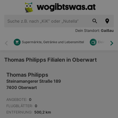
Dein Standort:
Gaißau
Supermärkte, Getränke und Lebensmittel
Elektronik u
Zurück
Wei
Thomas Philipps Filialen in Oberwart
Thomas Philipps
Steinamangerer Straße 189
7400 Oberwart
ANGEBOTE:
0
FLUGBLÄTTER:
0
ENTFERNUNG:
500,2 km