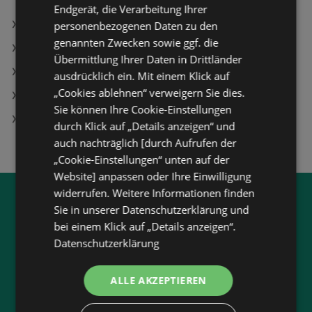
Endgerät, die Verarbeitung Ihrer
simpli.at Filialen in Oberwart
personenbezogenen Daten zu den
genannten Zwecken sowie ggf. die
Nutfräse Angebote
Übermittlung Ihrer Daten in Drittländer
Fussl Modestraße in Traiskirchen
ausdrücklich ein. Mit einem Klick auf
„Cookies ablehnen“ verweigern Sie dies.
Lego Polizei-Patrouillen-Boot Angebote
Sie können Ihre Cookie-Einstellungen
Ledbar395 Angebote
durch Klick auf „Details anzeigen“ und
auch nachträglich [durch Aufrufen der
„Cookie-Einstellungen“ unten auf der
Website] anpassen oder Ihre Einwilligung
widerrufen. Weitere Informationen finden
Jetzt unsere
wogibtswas.at
Sie in unserer Datenschutzerklärung und
bei einem Klick auf „Details anzeigen“.
App runterladen:
Datenschutzerklärung
Filtere nach Branchen und stöbere in Produkten
und Flugblättern
ALLE AKZEPTIEREN
Plane deinen Einkauf mit unserem Merkzettel