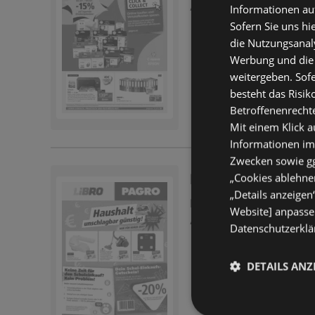
Abgelaufen am:
08.07.
Informationen au
Sofern Sie uns hi
die Nutzungsanaly
Werbung und die
weitergeben. Sof
besteht das Risik
Betroffenenrecht
Mit einem Klick a
Informationen im
Zwecken sowie ggf
„Cookies ablehnen
PAGRO / LIBRO: A
„Details anzeigen
Flugblatt
nicht mehr gül
Website] anpassen
Abgelaufen am:
01.07.
Datenschutzerklär
DETAILS ANZ