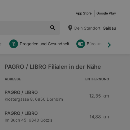
App Store
Google Play
Dein Standort:
Gaißau
l
Drogerien und Gesundheit
Büro und DIY
Weiter
PAGRO / LIBRO Filialen in der Nähe
ADRESSE
ENTFERNUNG
PAGRO / LIBRO
12,35 km
Klostergasse 8, 6850 Dornbirn
PAGRO / LIBRO
14,88 km
Im Buch 45, 6840 Götzis