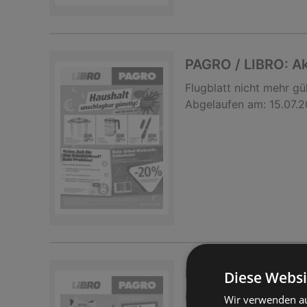
PAGRO / LIBRO: A
Flugblatt
nicht mehr gül
Abgelaufen am:
15.07.
PAGRO / LIBRO: A
Diese Websi
Flugblatt
nicht mehr gül
Wir verwenden au