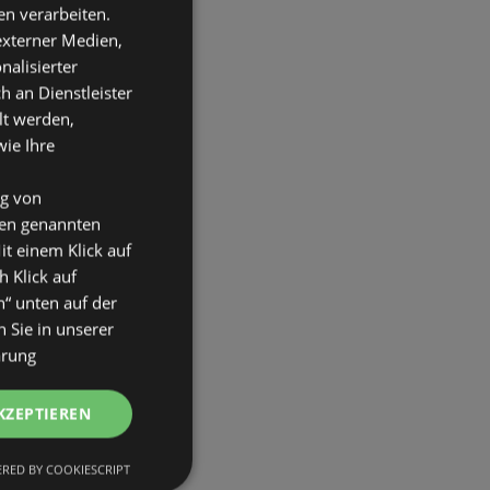
n verarbeiten.
 externer Medien,
nalisierter
an Dienstleister
lt werden,
wie Ihre
ng von
den genannten
it einem Klick auf
h Klick auf
n“ unten auf der
 Sie in unserer
ärung
KZEPTIEREN
RED BY COOKIESCRIPT