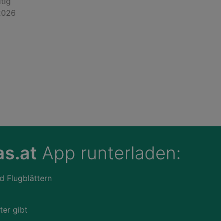
tig
2026
s.at
App runterladen:
d Flugblättern
ter gibt