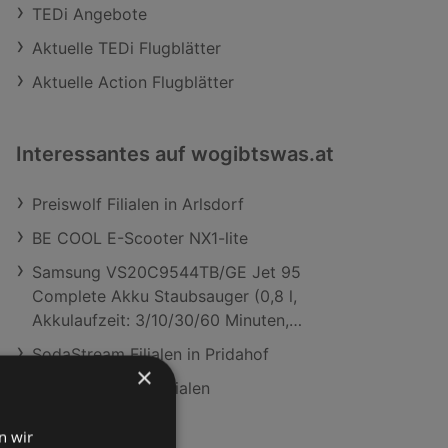
TEDi Angebote
Aktuelle TEDi Flugblätter
Aktuelle Action Flugblätter
Interessantes auf wogibtswas.at
Preiswolf Filialen in Arlsdorf
BE COOL E-Scooter NX1-lite
Samsung VS20C9544TB/GE Jet 95
Complete Akku Staubsauger (0,8 l,
Akkulaufzeit: 3/10/30/60 Minuten,
(Jet/Max./Mid./Min.), ChroMetal (Black))
SodaStream Filialen in Pridahof
×
Alle Traisenpark Filialen
n wir