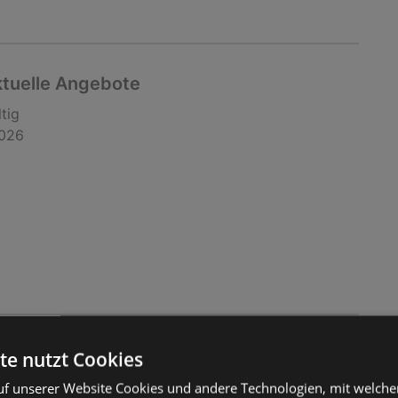
ktuelle Angebote
tig
2026
ktuelle Angebote
te nutzt Cookies
tig
f unserer Website Cookies und andere Technologien, mit welche