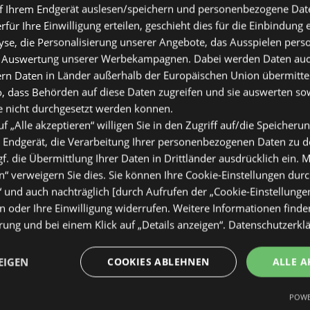
2026
f Ihrem Endgerät auslesen/speichern und personenbezogene Date
erfür Ihre Einwilligung erteilen, geschieht dies für die Einbindung
se, die Personalisierung unserer Angebote, das Ausspielen perso
 Auswertung unserer Werbekampagnen. Dabei werden Daten auch 
ern Daten in Länder außerhalb der Europäischen Union übermitte
o, dass Behörden auf diese Daten zugreifen und sie auswerten so
e nicht durchgesetzt werden können.
uf „Alle akzeptieren“ willigen Sie in den Zugriff auf/die Speicheru
 Endgerät, die Verarbeitung Ihrer personenbezogenen Daten zu 
. die Übermittlung Ihrer Daten in Drittländer ausdrücklich ein. M
“ verweigern Sie dies. Sie können Ihre Cookie-Einstellungen durc
ktuelle Angebote
“ und auch nachträglich [durch Aufrufen der „Cookie-Einstellunge
tig
 oder Ihre Einwilligung widerrufen. Weitere Informationen finden
2026
ung und bei einem Klick auf „Details anzeigen“.
Datenschutzerkl
EIGEN
COOKIES ABLEHNEN
ALLE A
POWE