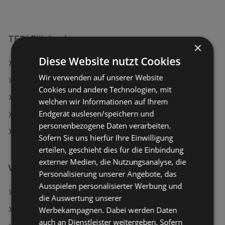
TEDi Filialen in:
×
Diese Website nutzt Cookies
TEDi in Ebreichsdorf
Wir verwenden auf unserer Website
TEDi in Neunkirchen
Cookies und andere Technologien, mit
TEDi in Tamsweg
welchen wir Informationen auf Ihrem
Endgerät auslesen/speichern und
TEDi in Sankt Bernhard-Frauenhofen
personenbezogene Daten verarbeiten.
TEDi in Sankt Georgen am Ybbsfelde
Sofern Sie uns hierfür Ihre Einwilligung
erteilen, geschieht dies für die Einbindung
externer Medien, die Nutzungsanalyse, die
Weiterführende Links
Personalisierung unserer Angebote, das
Ausspielen personalisierter Werbung und
TEDi Angebote
die Auswertung unserer
Werbekampagnen. Dabei werden Daten
Action Angebote
auch an Dienstleister weitergeben. Sofern