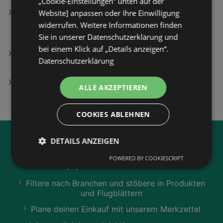
„Cookie-Einstellungen“ unten auf der
Website] anpassen oder Ihre Einwilligung
SEAGATE 4TB Festplatte Expansion Portable mit
widerrufen. Weitere Informationen finden
Sicherungssoftware, USB 3.0, 2.5 Zoll, Extern,
Sie in unserer Datenschutzerklärung und
Schwarz
bei einem Klick auf „Details anzeigen“.
HP Smart Tank Multifunktionsdrucker, WLAN, A4,
Datenschutzerklärung
A5, A6, Light Basalt
BILLA Filialen in Untere Fellach
ALLE AKZEPTIEREN
COOKIES ABLEHNEN
DETAILS ANZEIGEN
Jetzt unsere
wogibtswas.at
App runterladen:
POWERED BY COOKIESCRIPT
Filtere nach Branchen und stöbere in Produkten
und Flugblättern
Plane deinen Einkauf mit unserem Merkzettel