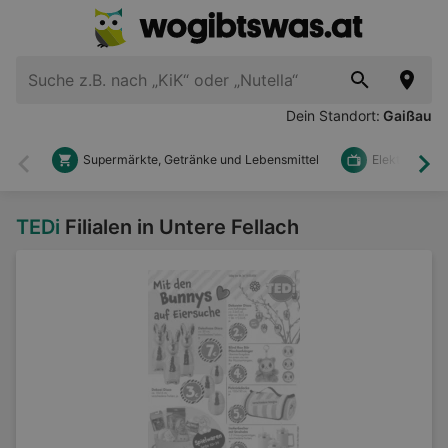
Dein Standort:
Gaißau
Supermärkte, Getränke und Lebensmittel
Elektronik u
Zurück
Wei
TEDi
Filialen in Untere Fellach