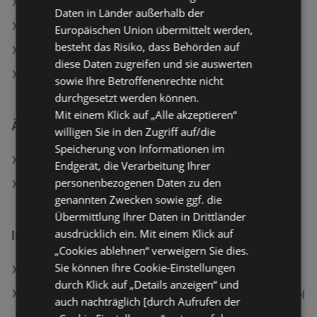
PAGRO / LIBRO Angebote
Daten in Länder außerhalb der
Aktuelle Action Flugblätter
Europäischen Union übermittelt werden,
besteht das Risiko, dass Behörden auf
Aktuelle PAGRO / LIBRO Flugblätter
diese Daten zugreifen und sie auswerten
TEDi Filialen in Bregenz
sowie Ihre Betroffenenrechte nicht
durchgesetzt werden können.
Mit einem Klick auf „Alle akzeptieren“
Ähnliche Händler
willigen Sie in den Zugriff auf/die
Speicherung von Informationen im
Action Angebote
Endgerät, die Verarbeitung Ihrer
personenbezogenen Daten zu den
PAGRO / LIBRO Angebote
genannten Zwecken sowie ggf. die
Übermittlung Ihrer Daten in Drittländer
ausdrücklich ein. Mit einem Klick auf
Interessantes auf wogibtswas.at
„Cookies ablehnen“ verweigern Sie dies.
Sie können Ihre Cookie-Einstellungen
Tischlerei Zitz in Judenburg
durch Klick auf „Details anzeigen“ und
Miele GUARD M1 Bodenstaubsauger mit Staubbeutel
auch nachträglich [durch Aufrufen der
(77 dB(A), maximale Leistung: 890 Watt, Terrarot)