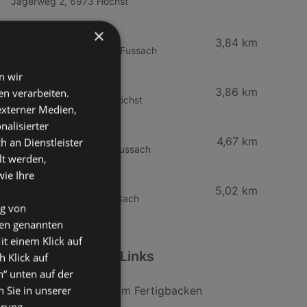
Jägerweg 2, 6973 Höchst
×
SPAR Supermarkt
3,84 km
Bundesstraße 80, 6972 Fussach
n wir
HOFER
3,86 km
n verarbeiten.
Gartenstraße 6, 6973 Höchst
 externer Medien,
nalisierter
Mähr Handels GmbH
4,67 km
an Dienstleister
Haderstraße 84, 6972 Fussach
lt werden,
wie Ihre
Spar Supermarkt
5,02 km
Dorfstraße 46, 6972 Fußach
ng von
den genannten
it einem Klick auf
Weiterführende Links
h Klick auf
n“ unten auf der
 Sie in unserer
Clever Brötchen zum Fertigbacken
ärung