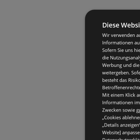
Diese Websi
Wir verwenden au
Informationen au
Sofern Sie uns hi
die Nutzungsanaly
Werbung und die
weitergeben. Sof
besteht das Risik
Betroffenenrecht
Mit einem Klick a
Informationen im
Zwecken sowie ggf
„Cookies ablehnen
„Details anzeigen
Website] anpassen
Datenschutzerklär