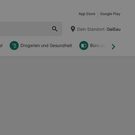
App Store
Google Play
Dein Standort:
Gaißau
l
Drogerien und Gesundheit
Büro und DIY
Weiter