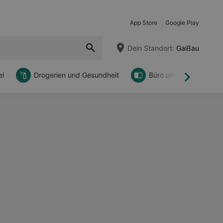
App Store
Google Play
Dein Standort:
Gaißau
l
Drogerien und Gesundheit
Büro und DIY
Weiter