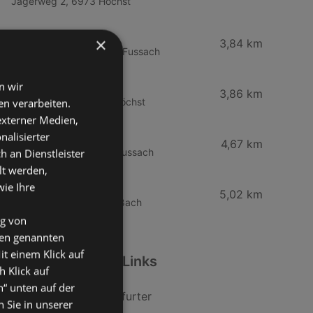
Jägerweg 2, 6973 Höchst
SPAR Supermarkt
×
3,84 km
Bundesstraße 80, 6972 Fussach
HOFER
n wir
3,86 km
Gartenstraße 6, 6973 Höchst
n verarbeiten.
 externer Medien,
Mähr Handels GmbH
nalisierter
4,67 km
Haderstraße 84, 6972 Fussach
an Dienstleister
lt werden,
Spar Supermarkt
wie Ihre
5,02 km
Dorfstraße 46, 6972 Fußach
ng von
den genannten
it einem Klick auf
Weiterführende Links
h Klick auf
n“ unten auf der
Ja! Natürlich Frankfurter
 Sie in unserer