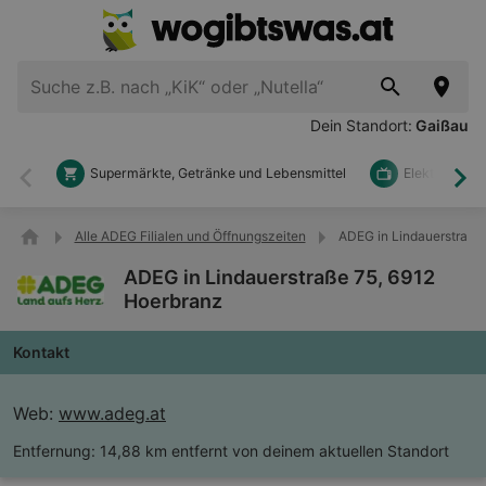
Dein Standort:
Gaißau
Supermärkte, Getränke und Lebensmittel
Elektronik u
Zurück
Wei
Alle ADEG Filialen und Öffnungszeiten
ADEG in Lindauerstraße
ADEG in Lindauerstraße 75, 6912
Hoerbranz
Kontakt
Web:
www.adeg.at
Entfernung:
14,88 km entfernt von deinem aktuellen Standort