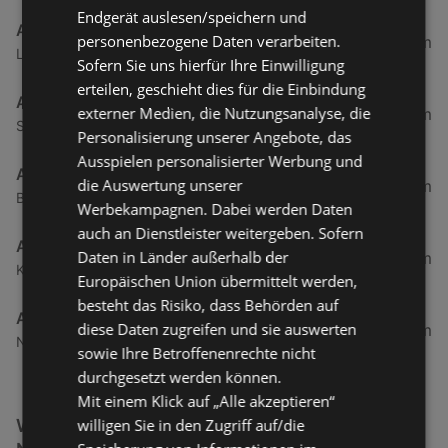
Endgerät auslesen/speichern und
ADEG
personenbezogene Daten verarbeiten.
2,69 km
Landstraße 50, 6973 Hoechst
Sofern Sie uns hierfür Ihre Einwilligung
erteilen, geschieht dies für die Einbindung
ADEG
externer Medien, die Nutzungsanalyse, die
9,73 km
Schendlingerstraße 32a, 6900 Bregenz
Personalisierung unserer Angebote, das
Ausspielen personalisierter Werbung und
ADEG
die Auswertung unserer
9,94 km
Bundesstraße 103 a, 6923 Lauterach
Werbekampagnen. Dabei werden Daten
auch an Dienstleister weitergeben. Sofern
ADEG
Daten in Länder außerhalb der
11,67 km
Kellhofstraße 8, 6922 Wolfurt
Europäischen Union übermittelt werden,
besteht das Risiko, dass Behörden auf
ADEG
diese Daten zugreifen und sie auswerten
13,31 km
Neue Landstraße 23, 6841 Maeder
sowie Ihre Betroffenenrechte nicht
durchgesetzt werden können.
Mit einem Klick auf „Alle akzeptieren“
Weitere Getränke & Lebensmittel Filialen in der
willigen Sie in den Zugriff auf/die