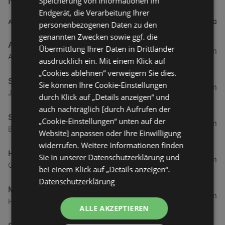
Nähe
Speicherung von Informationen im
Endgerät, die Verarbeitung Ihrer
ADRESSE
ENTFERNUNG
personenbezogenen Daten zu den
genannten Zwecken sowie ggf. die
ADEG Österreich Handelsakt.Ges
Übermittlung Ihrer Daten in Drittländer
0,5 km
Atu53220009 Rheinstraße 1, 6974 Gaissau
ausdrücklich ein. Mit einem Klick auf
„Cookies ablehnen“ verweigern Sie dies.
SPAR Supermarkt
Sie können Ihre Cookie-Einstellungen
1,94 km
Jägerweg 2, 6973 Höchst
durch Klick auf „Details anzeigen“ und
auch nachträglich [durch Aufrufen der
SPAR Supermarkt
„Cookie-Einstellungen“ unten auf der
3,84 km
Bundesstraße 80, 6972 Fussach
Website] anpassen oder Ihre Einwilligung
widerrufen. Weitere Informationen finden
HOFER
Sie in unserer Datenschutzerklärung und
3,86 km
Gartenstraße 6, 6973 Höchst
bei einem Klick auf „Details anzeigen“.
Datenschutzerklärung
Mähr Handels GmbH
4,67 km
Haderstraße 84, 6972 Fussach
ALLE AKZEPTIEREN