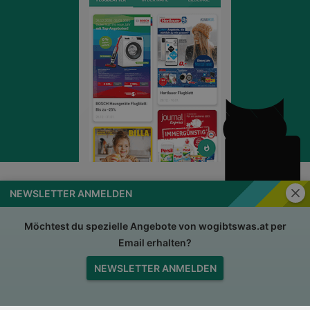
Schli
NEWSLETTER ANMELDEN
wogibtswas.at
Impressum
Nutzungsbedingungen
AGB
Möchtest du spezielle Angebote von wogibtswas.at per
Email erhalten?
Datenschutzerklärung
Für Händler
NEWSLETTER ANMELDEN
Jobs
Nach