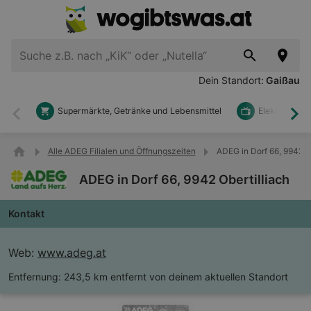
Dein Standort:
Gaißau
Supermärkte, Getränke und Lebensmittel
Elektronik u
Zurück
Wei
Alle ADEG Filialen und Öffnungszeiten
ADEG in Dorf 66, 9942 Ob
ADEG in Dorf 66, 9942 Obertilliach
Kontakt
Web:
www.adeg.at
Entfernung:
243,5 km entfernt von deinem aktuellen Standort