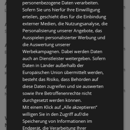
personenbezogene Daten verarbeiten.
ADEG
2,69 km
Sofern Sie uns hierfür Ihre Einwilligung
Landstraße 50, 6973 Hoechst
erteilen, geschieht dies für die Einbindung
externer Medien, die Nutzungsanalyse, die
ADEG
9,73 km
Personalisierung unserer Angebote, das
Schendlingerstraße 32a, 6900 Bregenz
Ausspielen personalisierter Werbung und
die Auswertung unserer
ADEG
9,94 km
Werbekampagnen. Dabei werden Daten
Bundesstraße 103 a, 6923 Lauterach
auch an Dienstleister weitergeben. Sofern
Daten in Länder außerhalb der
ADEG
11,67 km
Europäischen Union übermittelt werden,
Kellhofstraße 8, 6922 Wolfurt
besteht das Risiko, dass Behörden auf
diese Daten zugreifen und sie auswerten
ADEG
13,31 km
sowie Ihre Betroffenenrechte nicht
Neue Landstraße 23, 6841 Maeder
durchgesetzt werden können.
Mit einem Klick auf „Alle akzeptieren“
willigen Sie in den Zugriff auf/die
Weitere Getränke & Lebensmittel Filialen in der
Speicherung von Informationen im
Nähe
Endgerät, die Verarbeitung Ihrer