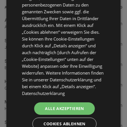
personenbezogenen Daten zu den
ADRESSE
ENTFERNUNG
genannten Zwecken sowie ggf. die
Übermittlung Ihrer Daten in Drittländer
ADEG Österreich Handelsakt.Ges
0,5 km
ausdrücklich ein. Mit einem Klick auf
Atu53220009 Rheinstraße 1, 6974 Gaissau
„Cookies ablehnen“ verweigern Sie dies.
Sie können Ihre Cookie-Einstellungen
SPAR Supermarkt
1,94 km
durch Klick auf „Details anzeigen“ und
Jägerweg 2, 6973 Höchst
auch nachträglich [durch Aufrufen der
„Cookie-Einstellungen“ unten auf der
SPAR Supermarkt
3,84 km
Website] anpassen oder Ihre Einwilligung
Bundesstraße 80, 6972 Fussach
widerrufen. Weitere Informationen finden
Sie in unserer Datenschutzerklärung und
HOFER
3,86 km
bei einem Klick auf „Details anzeigen“.
Gartenstraße 6, 6973 Höchst
Datenschutzerklärung
Mähr Handels GmbH
4,67 km
ALLE AKZEPTIEREN
Haderstraße 84, 6972 Fussach
Spar Supermarkt
COOKIES ABLEHNEN
5,02 km