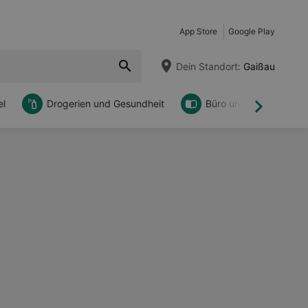
App Store
Google Play
Dein Standort:
Gaißau
l
Drogerien und Gesundheit
Büro und DIY
Weiter