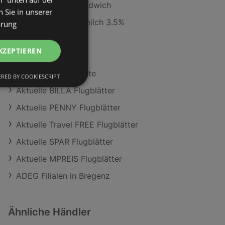
Ölz Super Soft Sandwich
 Sie in unserer
BILLA Bio Haltbarmilch 3.5%
ärung
ADEG Angebote
KZEPTIEREN
MPREIS Angebote
Maximarkt Angebote
RED BY COOKIESCRIPT
Aktuelle BILLA Flugblätter
Aktuelle PENNY Flugblätter
Aktuelle Travel FREE Flugblätter
Aktuelle SPAR Flugblätter
Aktuelle MPREIS Flugblätter
ADEG Filialen in Bregenz
Ähnliche Händler