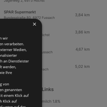
Jägerweg 2, 6973 Höchst
SPAR Supermarkt
3,84 km
Bundesstraße 80, 6972 Fussach
×
HOFER
3,86 km
Gartenstraße 6, 6973 Höchst
n wir
n verarbeiten.
Mähr Handels GmbH
4,67 km
 externer Medien,
Haderstraße 84, 6972 Fussach
nalisierter
an Dienstleister
Spar Supermarkt
5,02 km
lt werden,
Dorfstraße 46, 6972 Fußach
wie Ihre
ng von
Weiterführende Links
den genannten
it einem Klick auf
h Klick auf
nöm l.free Halbfettmilch 1.8%
n“ unten auf der