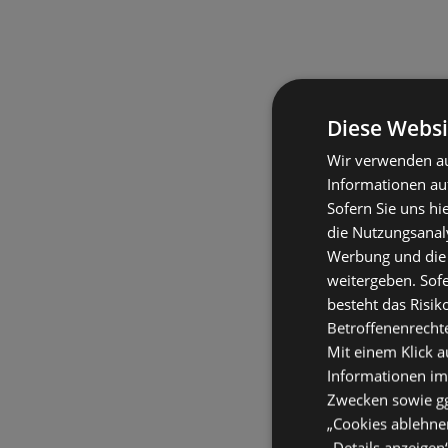
Diese Websi
Wir verwenden au
Informationen au
Sofern Sie uns hi
die Nutzungsanaly
Werbung und die
weitergeben. Sof
besteht das Risik
Betroffenenrecht
Mit einem Klick a
Informationen im
Zwecken sowie ggf
„Cookies ablehnen
„Details anzeigen