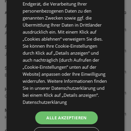
Nähe
Endgerät, die Verarbeitung Ihrer
personenbezogenen Daten zu den
ADRESSE
ENTFERNUNG
genannten Zwecken sowie ggf. die
Übermittlung Ihrer Daten in Drittländer
ADEG Österreich Handelsakt.Ges
0,5 km
ausdrücklich ein. Mit einem Klick auf
Atu53220009 Rheinstraße 1, 6974 Gaissau
„Cookies ablehnen“ verweigern Sie dies.
Sie können Ihre Cookie-Einstellungen
SPAR Supermarkt
1,94 km
durch Klick auf „Details anzeigen“ und
Jägerweg 2, 6973 Höchst
auch nachträglich [durch Aufrufen der
„Cookie-Einstellungen“ unten auf der
SPAR Supermarkt
3,84 km
Website] anpassen oder Ihre Einwilligung
Bundesstraße 80, 6972 Fussach
widerrufen. Weitere Informationen finden
Sie in unserer Datenschutzerklärung und
HOFER
3,86 km
bei einem Klick auf „Details anzeigen“.
Gartenstraße 6, 6973 Höchst
Datenschutzerklärung
Mähr Handels GmbH
4,67 km
Haderstraße 84, 6972 Fussach
ALLE AKZEPTIEREN