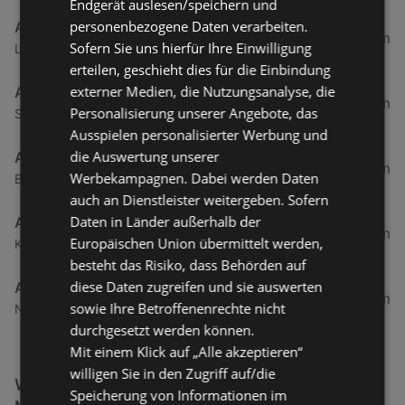
Endgerät auslesen/speichern und
personenbezogene Daten verarbeiten.
ADEG
2,69 km
Sofern Sie uns hierfür Ihre Einwilligung
Landstraße 50, 6973 Hoechst
erteilen, geschieht dies für die Einbindung
externer Medien, die Nutzungsanalyse, die
ADEG
9,73 km
Personalisierung unserer Angebote, das
Schendlingerstraße 32a, 6900 Bregenz
Ausspielen personalisierter Werbung und
die Auswertung unserer
ADEG
9,94 km
Werbekampagnen. Dabei werden Daten
Bundesstraße 103 a, 6923 Lauterach
auch an Dienstleister weitergeben. Sofern
Daten in Länder außerhalb der
ADEG
11,67 km
Europäischen Union übermittelt werden,
Kellhofstraße 8, 6922 Wolfurt
besteht das Risiko, dass Behörden auf
diese Daten zugreifen und sie auswerten
ADEG
13,31 km
sowie Ihre Betroffenenrechte nicht
Neue Landstraße 23, 6841 Maeder
durchgesetzt werden können.
Mit einem Klick auf „Alle akzeptieren“
willigen Sie in den Zugriff auf/die
Weitere Getränke & Lebensmittel Filialen in der
Speicherung von Informationen im