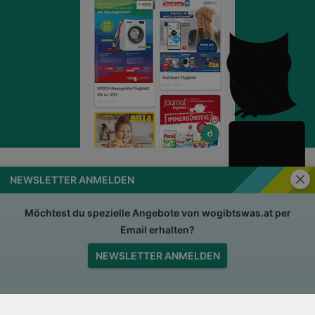
Schli
NEWSLETTER ANMELDEN
wogibtswas.at
Impressum
Nutzungsbedingungen
AGB
Möchtest du spezielle Angebote von wogibtswas.at per
Email erhalten?
Datenschutzerklärung
Für Händler
NEWSLETTER ANMELDEN
Jobs
Nach