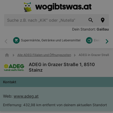
Dein Standort:
Gaißau
Supermärkte, Getränke und Lebensmittel
Elektronik u
Zurück
Wei
Alle ADEG Filialen und Öffnungszeiten
ADEG in Grazer Straße 1
ADEG in Grazer Straße 1, 8510
Stainz
Kontakt
Web:
www.adeg.at
Entfernung:
432,98 km entfernt von deinem aktuellen Standort