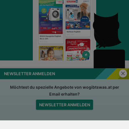
Schli
NEWSLETTER ANMELDEN
wogibtswas.at
Impressum
Nutzungsbedingungen
AGB
Möchtest du spezielle Angebote von wogibtswas.at per
Email erhalten?
Datenschutzerklärung
Für Händler
NEWSLETTER ANMELDEN
Jobs
Nach