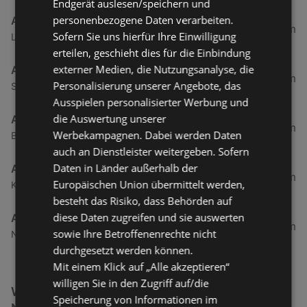
Endgerät auslesen/speichern und
personenbezogene Daten verarbeiten.
ADEG
2,69 km
Sofern Sie uns hierfür Ihre Einwilligung
Landstraße 50, 6973 Hoechst
erteilen, geschieht dies für die Einbindung
externer Medien, die Nutzungsanalyse, die
ADEG
9,73 km
Personalisierung unserer Angebote, das
Schendlingerstraße 32a, 6900 Bregenz
Ausspielen personalisierter Werbung und
die Auswertung unserer
ADEG
9,94 km
Werbekampagnen. Dabei werden Daten
Bundesstraße 103 a, 6923 Lauterach
auch an Dienstleister weitergeben. Sofern
Daten in Länder außerhalb der
ADEG
11,67 km
Europäischen Union übermittelt werden,
Kellhofstraße 8, 6922 Wolfurt
besteht das Risiko, dass Behörden auf
diese Daten zugreifen und sie auswerten
ADEG
13,31 km
sowie Ihre Betroffenenrechte nicht
Neue Landstraße 23, 6841 Maeder
durchgesetzt werden können.
Mit einem Klick auf „Alle akzeptieren“
willigen Sie in den Zugriff auf/die
Weitere Getränke & Lebensmittel Filialen in der
Speicherung von Informationen im