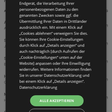
Nähe
Endgerät, die Verarbeitung Ihrer
personenbezogenen Daten zu den
ADRESSE
ENTFERNUNG
genannten Zwecken sowie ggf. die
Übermittlung Ihrer Daten in Drittländer
ADEG Österreich Handelsakt.Ges
0,5 km
ausdrücklich ein. Mit einem Klick auf
Atu53220009 Rheinstraße 1, 6974 Gaissau
„Cookies ablehnen“ verweigern Sie dies.
Sie können Ihre Cookie-Einstellungen
SPAR Supermarkt
1,94 km
durch Klick auf „Details anzeigen“ und
Jägerweg 2, 6973 Höchst
auch nachträglich [durch Aufrufen der
„Cookie-Einstellungen“ unten auf der
SPAR Supermarkt
3,84 km
Website] anpassen oder Ihre Einwilligung
Bundesstraße 80, 6972 Fussach
widerrufen. Weitere Informationen finden
Sie in unserer Datenschutzerklärung und
HOFER
3,86 km
bei einem Klick auf „Details anzeigen“.
Gartenstraße 6, 6973 Höchst
Datenschutzerklärung
Mähr Handels GmbH
4,67 km
Haderstraße 84, 6972 Fussach
ALLE AKZEPTIEREN