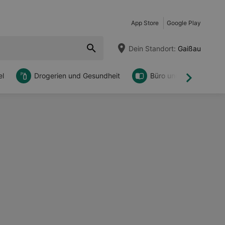
App Store
Google Play
Dein Standort:
Gaißau
l
Drogerien und Gesundheit
Büro und DIY
Weiter