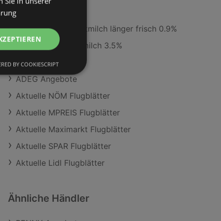
 Sie in unserer
Gösser Märzen
ärung
Ja! Natürlich Leichtmilch länger frisch 0.9%
KZEPTIEREN
BILLA Bio Haltbarmilch 3.5%
MPREIS Angebote
RED BY COOKIESCRIPT
ADEG Angebote
Aktuelle NÖM Flugblätter
Aktuelle MPREIS Flugblätter
Aktuelle Maximarkt Flugblätter
Aktuelle SPAR Flugblätter
Aktuelle Lidl Flugblätter
Ähnliche Händler