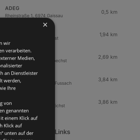
ADEG
0,5 km
Rheinstraße 1, 6974 Gaissau
×
SPAR Supermarkt
1,94 km
Jägerweg 2, 6973 Höchst
n wir
n verarbeiten.
ADEG
2,69 km
 externer Medien,
Landstraße 50, 6973 Hoechst
nalisierter
an Dienstleister
SPAR Supermarkt
3,84 km
lt werden,
Bundesstraße 80, 6972 Fussach
wie Ihre
HOFER
3,86 km
ng von
Gartenstraße 6, 6973 Höchst
den genannten
it einem Klick auf
h Klick auf
Weiterführende Links
n“ unten auf der