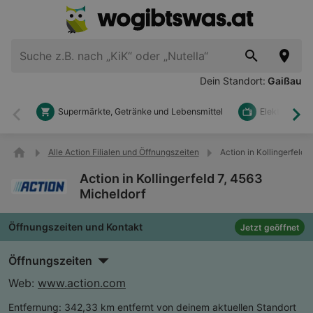
Dein Standort:
Gaißau
Supermärkte, Getränke und Lebensmittel
Elektronik u
Zurück
Wei
Alle Action Filialen und Öffnungszeiten
Action in Kollingerfeld 
Action in Kollingerfeld 7, 4563
Micheldorf
Öffnungszeiten und Kontakt
Jetzt geöffnet
Öffnungszeiten
Web:
www.action.com
Entfernung:
342,33 km entfernt von deinem aktuellen Standort