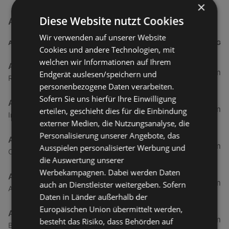
×
Diese Website nutzt Cookies
Action Filialen in der Nähe
Wir verwenden auf unserer Website
ADRESSE
ENTFERNUNG
Cookies und andere Technologien, mit
welchen wir Informationen auf Ihrem
Action
6,27 km
Endgerät auslesen/speichern und
Rheinstraße 99b, 6971 Hard
personenbezogene Daten verarbeiten.
Sofern Sie uns hierfür Ihre Einwilligung
Action
90,2 km
erteilen, geschieht dies für die Einbindung
Industriezone 32, 6460 Imst
externer Medien, die Nutzungsanalyse, die
Personalisierung unserer Angebote, das
Action
132,32 km
Ausspielen personalisierter Werbung und
Cytastraße 1, 6176 Innsbruck-Völs
die Auswertung unserer
Werbekampagnen. Dabei werden Daten
Action
139,73 km
auch an Dienstleister weitergeben. Sofern
Andechsstraße 85, 6020 Innsbruck
Daten in Länder außerhalb der
Europäischen Union übermittelt werden,
Action
185,28 km
besteht das Risiko, dass Behörden auf
Bahnhofstraße 42, 6300 Wörgl