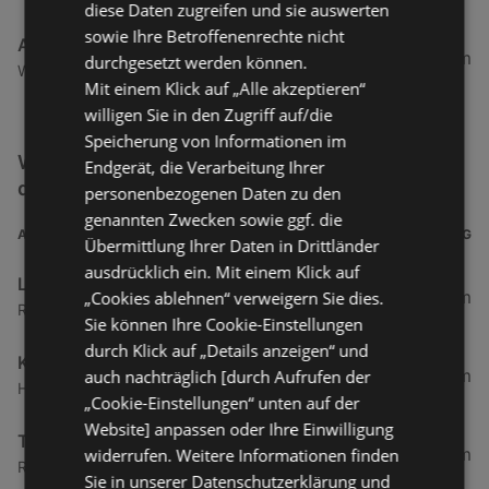
diese Daten zugreifen und sie auswerten
sowie Ihre Betroffenenrechte nicht
Action
192,6 km
durchgesetzt werden können.
Weidach 12, 6330 Kufstein
Mit einem Klick auf „Alle akzeptieren“
willigen Sie in den Zugriff auf/die
Speicherung von Informationen im
Weitere Schnäppchen & Restposten Filialen in
Endgerät, die Verarbeitung Ihrer
der Nähe
personenbezogenen Daten zu den
genannten Zwecken sowie ggf. die
ADRESSE
ENTFERNUNG
Übermittlung Ihrer Daten in Drittländer
ausdrücklich ein. Mit einem Klick auf
LIBRO
6,28 km
„Cookies ablehnen“ verweigern Sie dies.
Rheinstraße 99b, top 5, 6971 Hard
Sie können Ihre Cookie-Einstellungen
durch Klick auf „Details anzeigen“ und
KiK
9,59 km
auch nachträglich [durch Aufrufen der
Harder Straße 54, 6923 Lauterach
„Cookie-Einstellungen“ unten auf der
Website] anpassen oder Ihre Einwilligung
TEDi
10,51 km
widerrufen. Weitere Informationen finden
Rheinstraße 14, 6900 Bregenz
Sie in unserer Datenschutzerklärung und