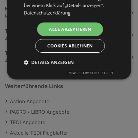
bei einem Klick auf „Details anzeigen“.
KiK
10,77 km
Datenschutzerklärung
Mariahilfstraße 2, 6900 Bregenz
ALLE AKZEPTIEREN
TEDi
11,78 km
Johann-Georg-Ulmer-Straße 2, 6850 Dornbirn
COOKIES ABLEHNEN
Takko Fashion
11,8 km
Johann-Georg-Ulmer-Straße 3, 6850 Dornbirn
DETAILS ANZEIGEN
POWERED BY COOKIESCRIPT
Weiterführende Links
Action Angebote
PAGRO / LIBRO Angebote
TEDi Angebote
Aktuelle TEDi Flugblätter