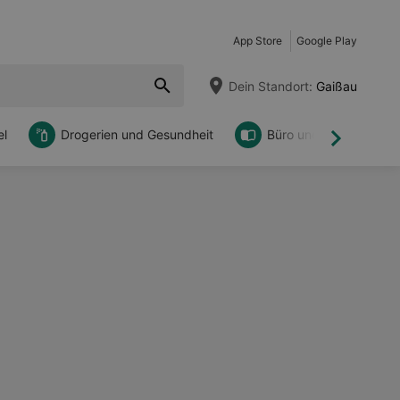
App Store
Google Play
Dein Standort:
Gaißau
l
Drogerien und Gesundheit
Büro und DIY
Weiter