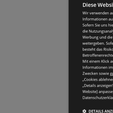
Diese Websi
Wir verwenden au
Informationen au
Sofern Sie uns hi
die Nutzungsanaly
Werbung und die
weitergeben. Sof
besteht das Risik
Betroffenenrecht
Mit einem Klick a
Informationen im
Zwecken sowie ggf
„Cookies ablehnen
„Details anzeigen
Website] anpassen
Datenschutzerklär
DETAILS ANZ