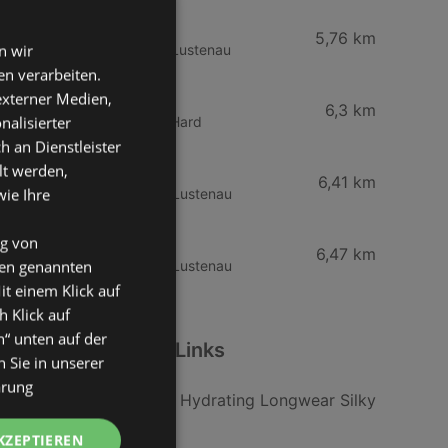
Rheintal-Apotheke
5,76 km
n wir
Hofsteigstraße 1, 6890 Lustenau
n verarbeiten.
dm drogerie markt
 externer Medien,
6,3 km
nalisierter
Rheinstraße 99b, 6971 Hard
an Dienstleister
Ihr dm friseurstudio
lt werden,
6,41 km
wie Ihre
Kapellenstraße 1, 6890 Lustenau
dm drogerie markt
ng von
6,47 km
den genannten
Kapellenstraße 1, 6890 Lustenau
it einem Klick auf
h Klick auf
n“ unten auf der
Weiterführende Links
 Sie in unserer
ärung
essence Concealer Hydrating Longwear Silky
Blur 90
KZEPTIEREN