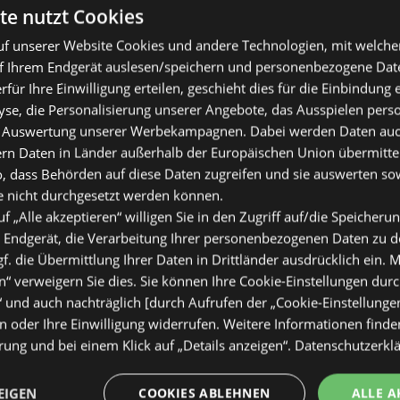
te nutzt Cookies
f unserer Website Cookies und andere Technologien, mit welche
f Ihrem Endgerät auslesen/speichern und personenbezogene Date
erfür Ihre Einwilligung erteilen, geschieht dies für die Einbindung
se, die Personalisierung unserer Angebote, das Ausspielen perso
 Auswertung unserer Werbekampagnen. Dabei werden Daten auch 
ern Daten in Länder außerhalb der Europäischen Union übermitte
o, dass Behörden auf diese Daten zugreifen und sie auswerten so
e nicht durchgesetzt werden können.
uf „Alle akzeptieren“ willigen Sie in den Zugriff auf/die Speicheru
 Endgerät, die Verarbeitung Ihrer personenbezogenen Daten zu 
. die Übermittlung Ihrer Daten in Drittländer ausdrücklich ein. M
“ verweigern Sie dies. Sie können Ihre Cookie-Einstellungen durc
“ und auch nachträglich [durch Aufrufen der „Cookie-Einstellunge
 oder Ihre Einwilligung widerrufen. Weitere Informationen finden
ung und bei einem Klick auf „Details anzeigen“.
Datenschutzerkl
EIGEN
COOKIES ABLEHNEN
ALLE A