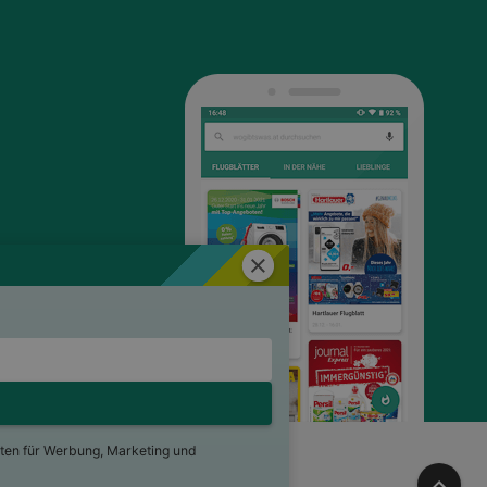
Schließen
ten für Werbung, Marketing und
ng
Für Händler
Jobs
Nach