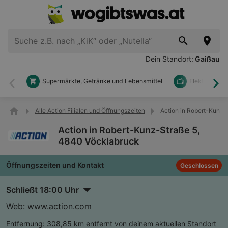
Dein Standort:
Gaißau
Supermärkte, Getränke und Lebensmittel
Elektronik u
Zurück
Wei
Alle Action Filialen und Öffnungszeiten
Action in Robert-Kunz-
Action in Robert-Kunz-Straße 5,
4840 Vöcklabruck
Öffnungszeiten und Kontakt
Geschlossen
Schließt 18:00 Uhr
Web:
www.action.com
Entfernung:
308,85 km entfernt von deinem aktuellen Standort