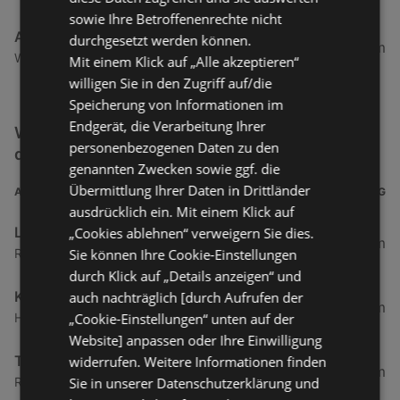
sowie Ihre Betroffenenrechte nicht
Action
durchgesetzt werden können.
192,6 km
Weidach 12, 6330 Kufstein
Mit einem Klick auf „Alle akzeptieren“
willigen Sie in den Zugriff auf/die
Speicherung von Informationen im
Endgerät, die Verarbeitung Ihrer
Weitere Schnäppchen & Restposten Filialen in
personenbezogenen Daten zu den
der Nähe
genannten Zwecken sowie ggf. die
Übermittlung Ihrer Daten in Drittländer
ADRESSE
ENTFERNUNG
ausdrücklich ein. Mit einem Klick auf
LIBRO
„Cookies ablehnen“ verweigern Sie dies.
6,28 km
Sie können Ihre Cookie-Einstellungen
Rheinstraße 99b, top 5, 6971 Hard
durch Klick auf „Details anzeigen“ und
KiK
auch nachträglich [durch Aufrufen der
9,59 km
„Cookie-Einstellungen“ unten auf der
Harder Straße 54, 6923 Lauterach
Website] anpassen oder Ihre Einwilligung
TEDi
widerrufen. Weitere Informationen finden
10,51 km
Sie in unserer Datenschutzerklärung und
Rheinstraße 14, 6900 Bregenz