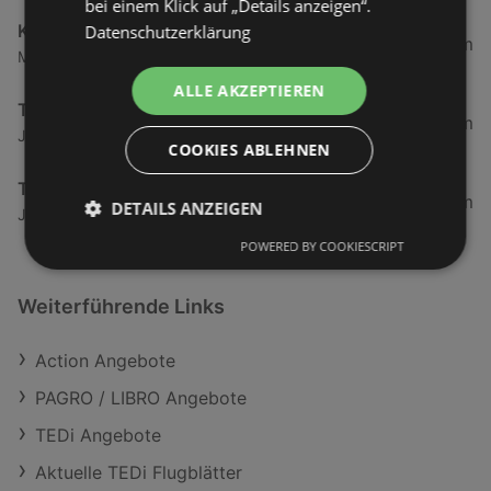
bei einem Klick auf „Details anzeigen“.
KiK
Datenschutzerklärung
10,77 km
Mariahilfstraße 2, 6900 Bregenz
ALLE AKZEPTIEREN
TEDi
11,78 km
Johann-Georg-Ulmer-Straße 2, 6850 Dornbirn
COOKIES ABLEHNEN
Takko Fashion
11,8 km
DETAILS ANZEIGEN
Johann-Georg-Ulmer-Straße 3, 6850 Dornbirn
POWERED BY COOKIESCRIPT
Weiterführende Links
Action Angebote
PAGRO / LIBRO Angebote
TEDi Angebote
Aktuelle TEDi Flugblätter