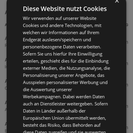
×
Diese Website nutzt Cookies
Action Filialen in der Nähe
Wir verwenden auf unserer Website
Cookies und andere Technologien, mit
ADRESSE
ENTFERNUNG
welchen wir Informationen auf Ihrem
Action
Endgerät auslesen/speichern und
6,27 km
Rheinstraße 99b, 6971 Hard
personenbezogene Daten verarbeiten.
Sofern Sie uns hierfür Ihre Einwilligung
Action
erteilen, geschieht dies für die Einbindung
90,2 km
Industriezone 32, 6460 Imst
externer Medien, die Nutzungsanalyse, die
Personalisierung unserer Angebote, das
Action
Ausspielen personalisierter Werbung und
132,32 km
Cytastraße 1, 6176 Innsbruck-Völs
die Auswertung unserer
Werbekampagnen. Dabei werden Daten
Action
auch an Dienstleister weitergeben. Sofern
139,73 km
Andechsstraße 85, 6020 Innsbruck
Daten in Länder außerhalb der
Europäischen Union übermittelt werden,
Action
besteht das Risiko, dass Behörden auf
185,28 km
Bahnhofstraße 42, 6300 Wörgl
diese Daten zugreifen und sie auswerten