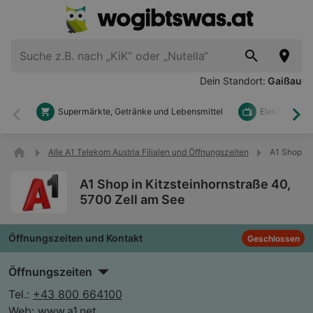
Dein Standort:
Gaißau
Supermärkte, Getränke und Lebensmittel
Elektronik u
Zurück
Wei
Alle A1 Telekom Austria Filialen und Öffnungszeiten
A1 Shop in
A1 Shop in Kitzsteinhornstraße 40,
5700 Zell am See
Öffnungszeiten und Kontakt
Geschlossen
Öffnungszeiten
Tel.:
+43 800 664100
Web:
www.a1.net