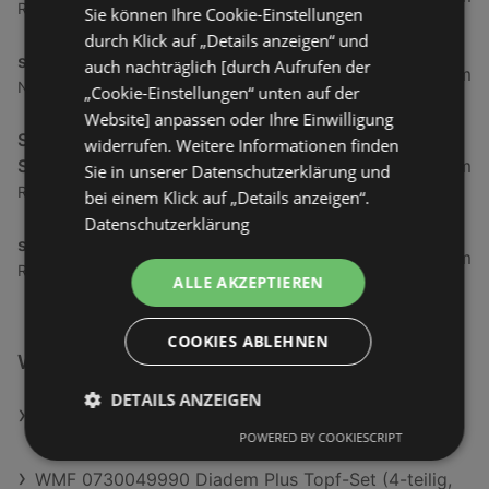
Radetzkystraße 20, 6890 Lustenau
Sie können Ihre Cookie-Einstellungen
durch Klick auf „Details anzeigen“ und
simpli.at
auch nachträglich [durch Aufrufen der
6,21 km
Neudorfstraße 15, 6890 Lustenau
„Cookie-Einstellungen“ unten auf der
Website] anpassen oder Ihre Einwilligung
Siemens Hausgeräte erhältlich bei EP
widerrufen. Weitere Informationen finden
Scheucher GmbH & Co KG
6,34 km
Sie in unserer Datenschutzerklärung und
Radetzkystraße 20, 6890 Lustenau
bei einem Klick auf „Details anzeigen“.
Datenschutzerklärung
simpli.at
6,34 km
Radetzkystraße 20, 6890 Lustenau
ALLE AKZEPTIEREN
COOKIES ABLEHNEN
Weiterführende Links
DETAILS ANZEIGEN
Vivo Y31e 5G inkl. Vivo Buds Air3 & 44 Watt
POWERED BY COOKIESCRIPT
FlashCharger, 512 GB, Glowing Black, Dual SIM
WMF 0730049990 Diadem Plus Topf-Set (4-teilig,