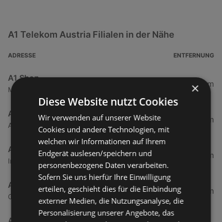
A1 Telekom Austria Filialen in der Nähe
ADRESSE
ENTFERNUNG
A1 Shop
10,77 km
×
Messestraße 2, top 201, 6854 Dornbirn
Diese Website nutzt Cookies
A1 Shop
Wir verwenden auf unserer Website
38,97 km
Almteilweg 1, 6706 Bürs
Cookies und andere Technologien, mit
welchen wir Informationen auf Ihrem
A1 Shop
Endgerät auslesen/speichern und
90,2 km
Industriezone 32, 6460 Imst
personenbezogene Daten verarbeiten.
Sofern Sie uns hierfür Ihre Einwilligung
A1 Shop Cyta
erteilen, geschieht dies für die Einbindung
132,36 km
Cytastraße 1, top 202, 6176 Völs-Cyta
externer Medien, die Nutzungsanalyse, die
Personalisierung unserer Angebote, das
A1 Shop