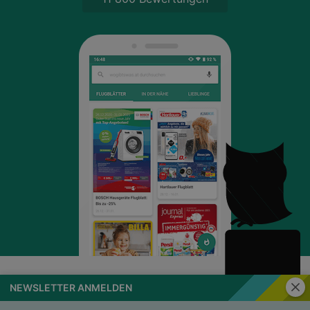
Schli
NEWSLETTER ANMELDEN
wogibtswas.at
Impressum