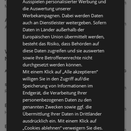
Ausspielen personalisierter Werbung und
137,3 km
Maria-Theresienstraße 31, 6020 Innsbruck
die Auswertung unserer
Werbekampagnen. Dabei werden Daten
A1 Shop
auch an Dienstleister weitergeben. Sofern
140,01 km
Amraser See Straße 56a, 6020 Innsbruck
Daten in Länder außerhalb der
Europäischen Union übermittelt werden,
besteht das Risiko, dass Behörden auf
diese Daten zugreifen und sie auswerten
Weitere Elektro & Multimedia Filialen in der
sowie Ihre Betroffenenrechte nicht
Nähe
durchgesetzt werden können.
Mit einem Klick auf „Alle akzeptieren“
ADRESSE
ENTFERNUNG
willigen Sie in den Zugriff auf/die
simpli.at
Speicherung von Informationen im
6 km
Roseggerstraße 8, 6890 Lustenau
Endgerät, die Verarbeitung Ihrer
personenbezogenen Daten zu den
EP:Scheucher
genannten Zwecken sowie ggf. die
6,14 km
Hofsteigstraße 21, 6890 Lustenau
Übermittlung Ihrer Daten in Drittländer
ausdrücklich ein. Mit einem Klick auf
EP:Scheucher
„Cookies ablehnen“ verweigern Sie dies.
6,19 km