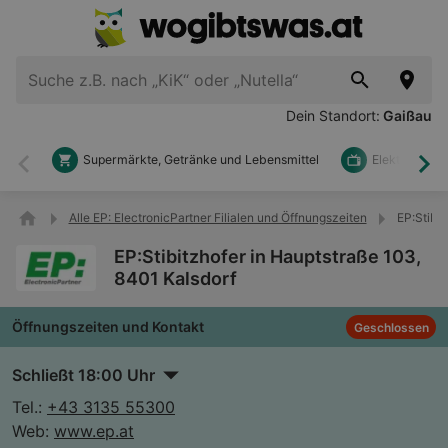
Dein Standort:
Gaißau
Supermärkte, Getränke und Lebensmittel
Elektronik u
Zurück
Wei
Alle EP: ElectronicPartner Filialen und Öffnungszeiten
EP:Stibit
EP:Stibitzhofer in Hauptstraße 103,
8401 Kalsdorf
Öffnungszeiten und Kontakt
Geschlossen
Schließt 18:00 Uhr
Tel.:
+43 3135 55300
Web:
www.ep.at