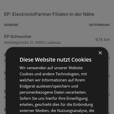
EP: ElectronicPartner Filialen in der Nähe
ADRESSE
ENTFERNUNG
EP:Scheucher
6,14 km
Hofsteigstraße 21, 6890 Lustenau
×
EP:Scheucher
6,19 km
Diese Website nutzt Cookies
Radetzkystraße 20, 6890 Lustenau
Wir verwenden auf unserer Website
EP:Kolb
Cookies und andere Technologien, mit
7,76 km
Hofsteigstraße 30, 6971 Hard
welchen wir Informationen auf Ihrem
Endgerät auslesen/speichern und
EP:Fink
personenbezogene Daten verarbeiten.
11,55 km
Kellhofstraße 10, 6922 Wolfurt
Sofern Sie uns hierfür Ihre Einwilligung
erteilen, geschieht dies für die Einbindung
Elektro Degano GmbH
externer Medien, die Nutzungsanalyse, die
12,74 km