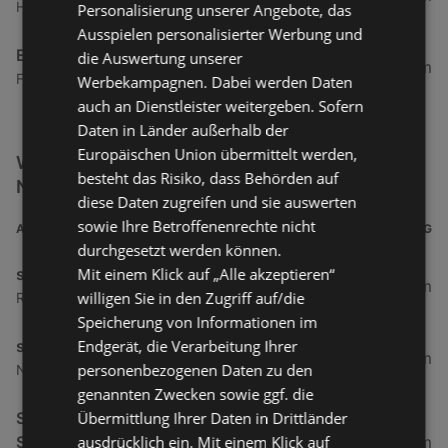
Hatlerstraße 50a, 6850 Dornbirn
Personalisierung unserer Angebote, das
Ausspielen personalisierter Werbung und
EP:Willi
die Auswertung unserer
22,97 km
Feld 167, 6866 Andelsbuch
Werbekampagnen. Dabei werden Daten
auch an Dienstleister weitergeben. Sofern
Daten in Länder außerhalb der
Europäischen Union übermittelt werden,
Weitere Elektro & Multimedia Filialen in der
besteht das Risiko, dass Behörden auf
Nähe
diese Daten zugreifen und sie auswerten
sowie Ihre Betroffenenrechte nicht
ADRESSE
ENTFERNUNG
durchgesetzt werden können.
Mit einem Klick auf „Alle akzeptieren“
simpli.at
6 km
willigen Sie in den Zugriff auf/die
Roseggerstraße 8, 6890 Lustenau
Speicherung von Informationen im
Endgerät, die Verarbeitung Ihrer
simpli.at
6,21 km
personenbezogenen Daten zu den
Neudorfstraße 15, 6890 Lustenau
genannten Zwecken sowie ggf. die
Übermittlung Ihrer Daten in Drittländer
Siemens Hausgeräte erhältlich bei EP
ausdrücklich ein. Mit einem Klick auf
Scheucher GmbH & Co KG
6,34 km