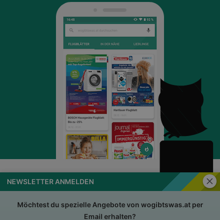
Schli
NEWSLETTER ANMELDEN
wogibtswas.at
Impressum
Nutzungsbedingungen
AGB
Möchtest du spezielle Angebote von wogibtswas.at per
Email erhalten?
Datenschutzerklärung
Für Händler