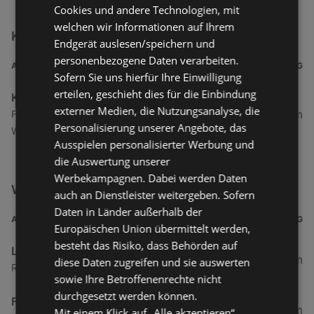
Cookies und andere Technologien, mit
welchen wir Informationen auf Ihrem
Klagenfurter Sezession Filialen in der Nähe
Endgerät auslesen/speichern und
personenbezogene Daten verarbeiten.
ADRESSE
ENTFERNUNG
Sofern Sie uns hierfür Ihre Einwilligung
erteilen, geschieht dies für die Einbindung
Klagenfurter Sezession
externer Medien, die Nutzungsanalyse, die
368,92 km
Flughafenstraße 8, 9020 Klagenfurt am
Personalisierung unserer Angebote, das
Wörthersee
Ausspielen personalisierter Werbung und
die Auswertung unserer
Werbekampagnen. Dabei werden Daten
Weitere Freizeit & Hobby Filialen in der Nähe
auch an Dienstleister weitergeben. Sofern
Daten in Länder außerhalb der
ADRESSE
ENTFERNUNG
Europäischen Union übermittelt werden,
besteht das Risiko, dass Behörden auf
LIBRO
6,28 km
diese Daten zugreifen und sie auswerten
Rheinstraße 99b, top 5, 6971 Hard
sowie Ihre Betroffenenrechte nicht
durchgesetzt werden können.
Fressnapf
8,61 km
Mit einem Klick auf „Alle akzeptieren“