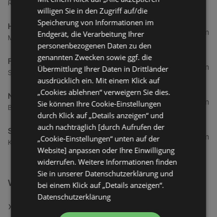
Rheinstraße 4, 6971 Hard
willigen Sie in den Zugriff auf/die
Speicherung von Informationen im
Hervis
10,69 km
Endgerät, die Verarbeitung Ihrer
Messestraße 2, 6850 Dornbirn
personenbezogenen Daten zu den
genannten Zwecken sowie ggf. die
Fressnapf
11,41 km
Übermittlung Ihrer Daten in Drittländer
Schwefel 100, 6850 Dornbirn
ausdrücklich ein. Mit einem Klick auf
„Cookies ablehnen“ verweigern Sie dies.
Northland Store
11,74 km
Sie können Ihre Cookie-Einstellungen
Bahnhofstraße 14, 6900 Bregenz
durch Klick auf „Details anzeigen“ und
auch nachträglich [durch Aufrufen der
Sport 2000
11,82 km
„Cookie-Einstellungen“ unten auf der
Kaspar-Hagen-Straße 2, 6900 Bregenz
Website] anpassen oder Ihre Einwilligung
widerrufen. Weitere Informationen finden
Sie in unserer Datenschutzerklärung und
Weiterführende Links
bei einem Klick auf „Details anzeigen“.
Datenschutzerklärung
Reinigungsbürsten Set