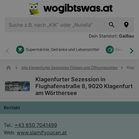
Dein Standort:
Gaißau
Supermärkte, Getränke und Lebensmittel
Elektronik u
Zurück
Wei
Alle Klagenfurter Sezession Filialen und Öffnungszeiten
Klagen
Klagenfurter Sezession in
Flughafenstraße 8, 9020 Klagenfurt
am Wörthersee
Kontakt
Tel.:
+43 650 7041499
Web:
www.slamifyoucan.at