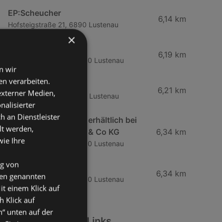
EP:Scheucher
6,14 km
Hofsteigstraße 21, 6890 Lustenau
×
EP:Scheucher
6,19 km
Radetzkystraße 20, 6890 Lustenau
n wir
n verarbeiten.
simpli.at
6,21 km
 externer Medien,
Neudorfstraße 15, 6890 Lustenau
nalisierter
an Dienstleister
Siemens Hausgeräte erhältlich bei
lt werden,
EP Scheucher GmbH & Co KG
6,34 km
wie Ihre
Radetzkystraße 20, 6890 Lustenau
ng von
simpli.at
6,34 km
den genannten
Radetzkystraße 20, 6890 Lustenau
it einem Klick auf
h Klick auf
n“ unten auf der
Weiterführende Links