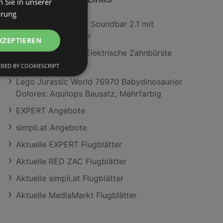
 Sie in unserer
ärung
Philips Tab8200/10 Soundbar 2.1 mit
Wireless Subwoofer
KZEPTIEREN
Oral-B iO Series 5 Elektrische Zahnbürste
Matt Black
RED BY COOKIESCRIPT
Lego Jurassic World 76970 Babydinosaurier
Dolores: Aquilops Bausatz, Mehrfarbig
EXPERT Angebote
simpli.at Angebote
Aktuelle EXPERT Flugblätter
Aktuelle RED ZAC Flugblätter
Aktuelle simpli.at Flugblätter
Aktuelle MediaMarkt Flugblätter