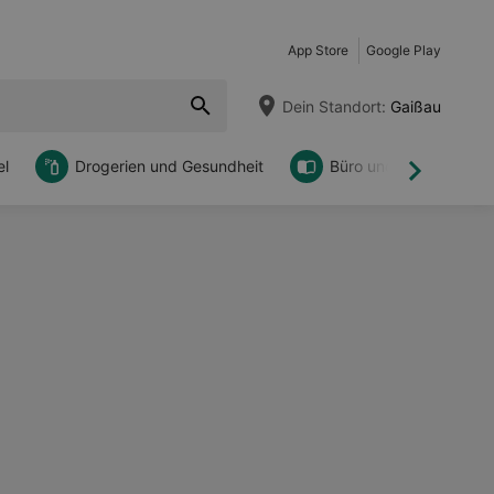
App Store
Google Play
Dein Standort:
Gaißau
l
Drogerien und Gesundheit
Büro und DIY
Weiter