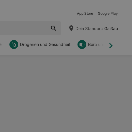
App Store
Google Play
Dein Standort:
Gaißau
l
Drogerien und Gesundheit
Büro und DIY
Weiter