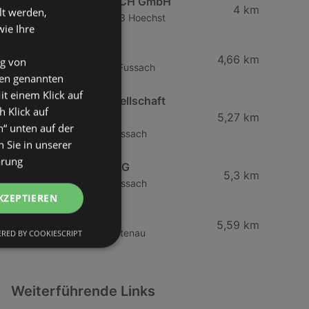
RENAULT ÖSTERREICH GmbH
4 km
lt werden,
Schwanenstraße 3, 6973 Hoechst
wie Ihre
BP Austria
4,66 km
ng von
Harderstraße 84, 6972 Fussach
den genannten
it einem Klick auf
Peugeot Austria Gesellschaft
h Klick auf
m.b.H.
5,27 km
n“ unten auf der
Harderstraße 1, 6972 Fussach
 Sie in unserer
ärung
Leitner GmbH & Co KG
5,3 km
Harderstraße 1, 6972 Fussach
KZEPTIEREN
OMV
5,59 km
Hagstraße 27, 6890 Lustenau
RED BY COOKIESCRIPT
Weiterführende Links