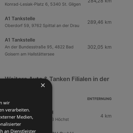
284,28 km
Konrad-Lesiak-Platz 6, 5340 St. Gilgen
A1 Tankstelle
289,46 km
Oberdorf 59, 9762 Spittal an der Drau
A1 Tankstelle
302,05 km
An der Bundesstraße 95, 4822 Bad
Goisern am Hallstättersee
Weitere Auto & Tanken Filialen in der
×
Nähe
ADRESSE
ENTFERNUNG
n wir
n verarbeiten.
Mazda Austria GmbH
4 km
 externer Medien,
Schwanenstraße 3, 6973 Höchst
nalisierter
an Dienstleister