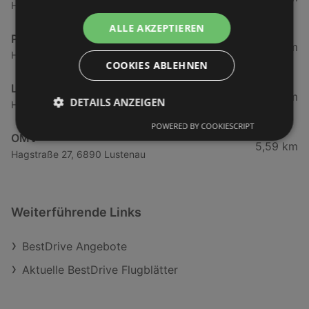
Harderstraße 84, 6972 Fussach
ALLE AKZEPTIEREN
Peugeot Austria Gesellschaft m.b.H.
5,27 km
Harderstraße 1, 6972 Fussach
COOKIES ABLEHNEN
Leitner GmbH & Co KG
5,3 km
DETAILS ANZEIGEN
Harderstraße 1, 6972 Fussach
POWERED BY COOKIESCRIPT
OMV
5,59 km
Hagstraße 27, 6890 Lustenau
Weiterführende Links
BestDrive Angebote
Aktuelle BestDrive Flugblätter