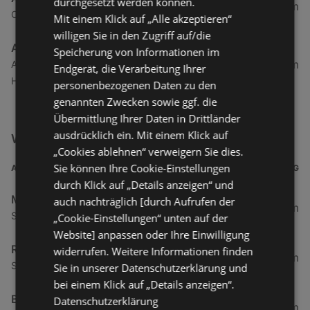
durchgesetzt werden können.
289,46 km
Oberdorf 59, 9762 Spittal an der Drau
Mit einem Klick auf „Alle akzeptieren“
willigen Sie in den Zugriff auf/die
A1 Tankstelle
Speicherung von Informationen im
302,05 km
An der Bundesstraße 95, 4822 Bad Goisern am
Endgerät, die Verarbeitung Ihrer
Hallstättersee
personenbezogenen Daten zu den
genannten Zwecken sowie ggf. die
Übermittlung Ihrer Daten in Drittländer
ausdrücklich ein. Mit einem Klick auf
Weitere Auto & Tanken Filialen in der Nähe
„Cookies ablehnen“ verweigern Sie dies.
Sie können Ihre Cookie-Einstellungen
ADRESSE
ENTFERNUNG
durch Klick auf „Details anzeigen“ und
Mazda Austria GmbH
auch nachträglich [durch Aufrufen der
4 km
Schwanenstraße 3, 6973 Höchst
„Cookie-Einstellungen“ unten auf der
Website] anpassen oder Ihre Einwilligung
RENAULT ÖSTERREICH GmbH
widerrufen. Weitere Informationen finden
4 km
Schwanenstraße 3, 6973 Hoechst
Sie in unserer Datenschutzerklärung und
bei einem Klick auf „Details anzeigen“.
BP Austria
Datenschutzerklärung
4,66 km