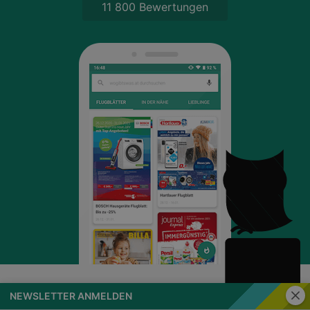
11 800 Bewertungen
Schli
NEWSLETTER ANMELDEN
wogibtswas.at
Impressum