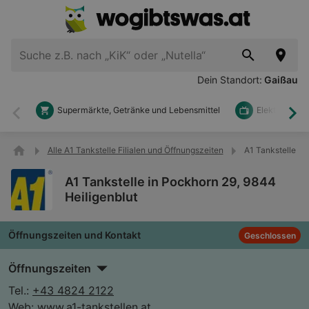
Dein Standort:
Gaißau
Supermärkte, Getränke und Lebensmittel
Elektronik u
Zurück
Wei
Alle A1 Tankstelle Filialen und Öffnungszeiten
A1 Tankstelle in
A1 Tankstelle in Pockhorn 29, 9844
Heiligenblut
Öffnungszeiten und Kontakt
Geschlossen
Öffnungszeiten
Tel.:
+43 4824 2122
Web:
www.a1-tankstellen.at