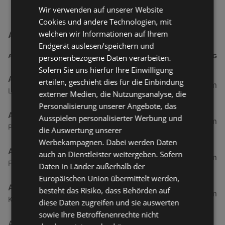
Wir verwenden auf unserer Website
Cookies und andere Technologien, mit
welchen wir Informationen auf Ihrem
A1 Tankstelle Filialen in der Nähe
Endgerät auslesen/speichern und
ADRESSE
ENTFERNUNG
personenbezogene Daten verarbeiten.
Sofern Sie uns hierfür Ihre Einwilligung
A1 Tankstelle
erteilen, geschieht dies für die Einbindung
227,04 km
Loferer Bundesstraße 1, 6384 Waidring
externer Medien, die Nutzungsanalyse, die
Personalisierung unserer Angebote, das
A1 Tankstelle
Ausspielen personalisierter Werbung und
251,44 km
Pockhorn 29, 9844 Heiligenblut
die Auswertung unserer
Werbekampagnen. Dabei werden Daten
A1 Tankstelle Wilhelm Feichtinger
auch an Dienstleister weitergeben. Sofern
284,24 km
Franz-Kreutzbergerstraße 9, 5310 Mondsee
Daten in Länder außerhalb der
Europäischen Union übermittelt werden,
A1 Tankstelle
besteht das Risiko, dass Behörden auf
284,28 km
Konrad-Lesiak-Platz 6, 5340 St. Gilgen
diese Daten zugreifen und sie auswerten
sowie Ihre Betroffenenrechte nicht
A1 Tankstelle