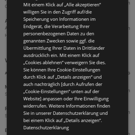
289,46 km
Mit einem Klick auf „Alle akzeptieren“
Oberdorf 59, 9762 Spittal an der Drau
willigen Sie in den Zugriff auf/die
Speicherung von Informationen im
A1 Tankstelle
Endgerät, die Verarbeitung Ihrer
302,05 km
An der Bundesstraße 95, 4822 Bad Goisern am
personenbezogenen Daten zu den
Hallstättersee
genannten Zwecken sowie ggf. die
Übermittlung Ihrer Daten in Drittländer
ausdrücklich ein. Mit einem Klick auf
Weitere Auto & Tanken Filialen in der Nähe
„Cookies ablehnen“ verweigern Sie dies.
Sie können Ihre Cookie-Einstellungen
ADRESSE
ENTFERNUNG
durch Klick auf „Details anzeigen“ und
auch nachträglich [durch Aufrufen der
Mazda Austria GmbH
4 km
„Cookie-Einstellungen“ unten auf der
Schwanenstraße 3, 6973 Höchst
Website] anpassen oder Ihre Einwilligung
widerrufen. Weitere Informationen finden
RENAULT ÖSTERREICH GmbH
4 km
Sie in unserer Datenschutzerklärung und
Schwanenstraße 3, 6973 Hoechst
bei einem Klick auf „Details anzeigen“.
Datenschutzerklärung
BP Austria
4,66 km