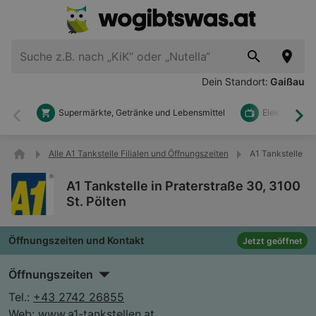
Dein Standort:
Gaißau
Supermärkte, Getränke und Lebensmittel
Elektronik u
Zurück
Wei
Alle A1 Tankstelle Filialen und Öffnungszeiten
A1 Tankstelle in 
A1 Tankstelle in Praterstraße 30, 3100
St. Pölten
Öffnungszeiten und Kontakt
Jetzt geöffnet
Öffnungszeiten
Tel.:
+43 2742 26855
Web:
www.a1-tankstellen.at