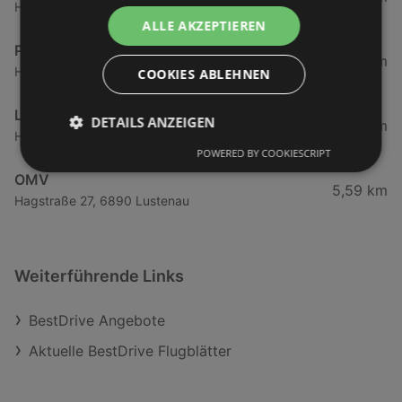
Harderstraße 84, 6972 Fussach
ALLE AKZEPTIEREN
Peugeot Austria Gesellschaft m.b.H.
5,27 km
Harderstraße 1, 6972 Fussach
COOKIES ABLEHNEN
Leitner GmbH & Co KG
DETAILS ANZEIGEN
5,3 km
Harderstraße 1, 6972 Fussach
POWERED BY COOKIESCRIPT
OMV
5,59 km
Hagstraße 27, 6890 Lustenau
Weiterführende Links
BestDrive Angebote
Aktuelle BestDrive Flugblätter