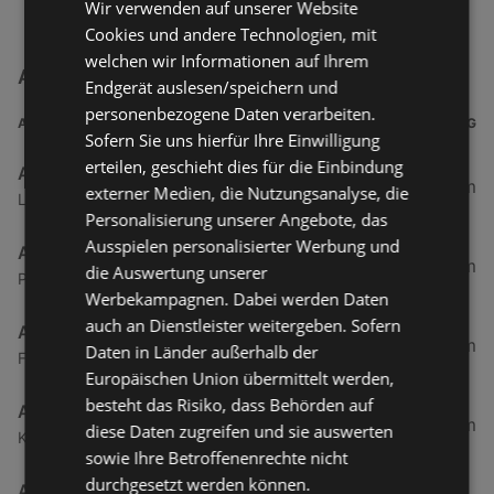
Wir verwenden auf unserer Website
Cookies und andere Technologien, mit
welchen wir Informationen auf Ihrem
A1 Tankstelle Filialen in der Nähe
Endgerät auslesen/speichern und
personenbezogene Daten verarbeiten.
ADRESSE
ENTFERNUNG
Sofern Sie uns hierfür Ihre Einwilligung
erteilen, geschieht dies für die Einbindung
A1 Tankstelle
227,04 km
externer Medien, die Nutzungsanalyse, die
Loferer Bundesstraße 1, 6384 Waidring
Personalisierung unserer Angebote, das
Ausspielen personalisierter Werbung und
A1 Tankstelle
251,44 km
die Auswertung unserer
Pockhorn 29, 9844 Heiligenblut
Werbekampagnen. Dabei werden Daten
auch an Dienstleister weitergeben. Sofern
A1 Tankstelle Wilhelm Feichtinger
284,24 km
Daten in Länder außerhalb der
Franz-Kreutzbergerstraße 9, 5310 Mondsee
Europäischen Union übermittelt werden,
besteht das Risiko, dass Behörden auf
A1 Tankstelle
284,28 km
diese Daten zugreifen und sie auswerten
Konrad-Lesiak-Platz 6, 5340 St. Gilgen
sowie Ihre Betroffenenrechte nicht
durchgesetzt werden können.
A1 Tankstelle