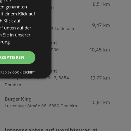
McDonald's
8,51 km
den genannten
Rheinstraße 6, 6971 Hard
it einem Klick auf
h Klick auf
Cineplexx Lauterach
9,47 km
n“ unten auf der
Scheibenstraße 25, 6923 Lauterach
 Sie in unserer
ärung
INTERSPAR-Restaurant
10,45 km
Heldendankstraße 22, 6900
Bregenz/Vorkloster
KZEPTIEREN
INTERSPAR-Restaurant
RED BY COOKIESCRIPT
10,77 km
Messepark, Messestraße 2, 6854
Dornbirn
Burger King
10,81 km
Lustenauer Straße 96, 6850 Dornbirn
Interessantes auf wogibtswas.at