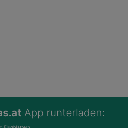
s.at
App runterladen:
d Flugblättern