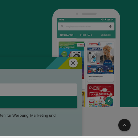
Schließen
ten für Werbung, Marketing und
ng
Für Händler
Jobs
Nach