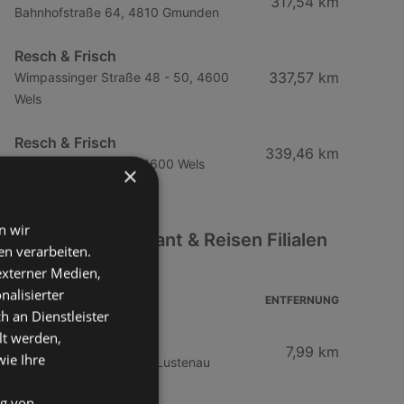
317,54 km
Bahnhofstraße 64, 4810 Gmunden
Resch & Frisch
337,57 km
Wimpassinger Straße 48 - 50, 4600
Wels
Resch & Frisch
339,46 km
Kaiser-Josef-Platz 4, 4600 Wels
×
n wir
Weitere Restaurant & Reisen Filialen
n verarbeiten.
in der Nähe
 externer Medien,
nalisierter
ADRESSE
ENTFERNUNG
an Dienstleister
lt werden,
McDonald's
7,99 km
wie Ihre
Sägerstraße 102, 6890 Lustenau
ng von