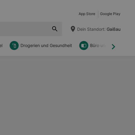
App Store
Google Play
Dein Standort:
Gaißau
l
Drogerien und Gesundheit
Büro und DIY
Weiter