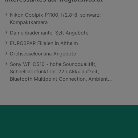
Nikon Coolpix P1100, f/2.8-8, schwarz;
Kompaktkamera
Damenbademantel Sylt Angebote
EUROSPAR Filialen in Altheim
Drehsesselcortina Angebote
Sony WF-C510 - hohe Soundqualität,
Schnellladefunktion, 22h Akkulaufzeit,
Bluetooth Multipoint Connection, Ambient
Sound-Modus, Spotify Tap, IPX4 - Gelb; True
Wireless Kopfhörer