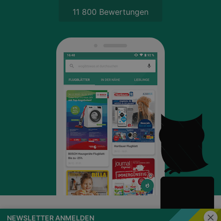
11 800 Bewertungen
Schli
NEWSLETTER ANMELDEN
wogibtswas.at
Impressum