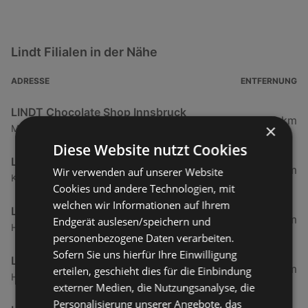
Lindt Filialen in der Nähe
ADRESSE
ENTFERNUNG
LINDT Chocolate Shop Innsbruck
137,29 km
×
Maria-Theresien-Straße 29, 6020 Innsbruck
Diese Website nutzt Cookies
LINDT Chocolate Shop Salzburg
256,74 km
Wir verwenden auf unserer Website
Kasernenstraße 1, 5073 Wals-Himmelreich
Cookies und andere Technologien, mit
welchen wir Informationen auf Ihrem
LINDT Chocolate Shop Gloggnitz
477,26 km
Endgerät auslesen/speichern und
Hofbauerstraße 1, 2640 Gloggnitz
personenbezogene Daten verarbeiten.
Sofern Sie uns hierfür Ihre Einwilligung
LINDT Chocolate Shop Schönbrunn
506,66 km
erteilen, geschieht dies für die Einbindung
Hietzinger Hauptstraße 1a, 1130 Wien
externer Medien, die Nutzungsanalyse, die
Personalisierung unserer Angebote, das