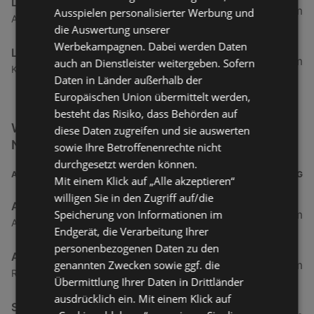
LINDT Chocolate Shop Vösendorf
507,12 km
Ausspielen personalisierter Werbung und
Allee 215 Eingang 4, 2334 Vösendorf
die Auswertung unserer
Werbekampagnen. Dabei werden Daten
LINDT Chocolate Shop Kärntnerstrasse
511,96 km
auch an Dienstleister weitergeben. Sofern
Kärntnerstraße 53, 1010 Wien
Daten in Länder außerhalb der
Europäischen Union übermittelt werden,
besteht das Risiko, dass Behörden auf
Weitere Getränke & Lebensmittel Filialen in der
diese Daten zugreifen und sie auswerten
Nähe
sowie Ihre Betroffenenrechte nicht
durchgesetzt werden können.
ADRESSE
ENTFERNUNG
Mit einem Klick auf „Alle akzeptieren“
willigen Sie in den Zugriff auf/die
ADEG Österreich Handelsakt.Ges
Speicherung von Informationen im
0,5 km
Atu53220009 Rheinstraße 1, 6974 Gaissau
Endgerät, die Verarbeitung Ihrer
personenbezogenen Daten zu den
ADEG
genannten Zwecken sowie ggf. die
0,5 km
Rheinstraße 1, 6974 Gaissau
Übermittlung Ihrer Daten in Drittländer
ausdrücklich ein. Mit einem Klick auf
SPAR Supermarkt