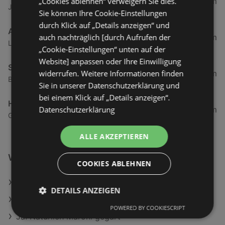
„Cookies ablehnen“ verweigern Sie dies.
1,94 km
Jägerweg 2, 6973 Höchst
Sie können Ihre Cookie-Einstellungen
durch Klick auf „Details anzeigen“ und
ADEG
auch nachträglich [durch Aufrufen der
2,69 km
Landstraße 50, 6973 Hoechst
„Cookie-Einstellungen“ unten auf der
Website] anpassen oder Ihre Einwilligung
SPAR Supermarkt
widerrufen. Weitere Informationen finden
3,84 km
Bundesstraße 80, 6972 Fussach
Sie in unserer Datenschutzerklärung und
bei einem Klick auf „Details anzeigen“.
HOFER
Datenschutzerklärung
3,86 km
Gartenstraße 6, 6973 Höchst
ALLE AKZEPTIEREN
Weiterführende Links
COOKIES ABLEHNEN
Clever Cottage Cheese
DETAILS ANZEIGEN
Clever Schlagobers 36% länger frisch
POWERED BY COOKIESCRIPT
Ja! Natürlich Maroni gegart