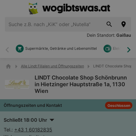
Dein Standort:
Gaißau
Supermärkte, Getränke und Lebensmittel
Elektronik u
Zurück
Wei
Alle Lindt Filialen und Öffnungszeiten
LINDT Chocolate Shop Sc
LINDT Chocolate Shop Schönbrunn
in Hietzinger Hauptstraße 1a, 1130
Wien
Öffnungszeiten und Kontakt
Geschlossen
Schließt 18:00 Uhr
Tel.:
+43 1 60182835