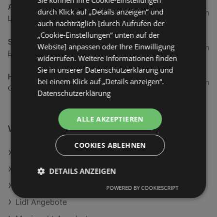
Sie können Ihre Cookie-Einstellungen
ADEG
durch Klick auf „Details anzeigen“ und
2,69 km
Landstraße 50, 6973 Hoechst
auch nachträglich [durch Aufrufen der
„Cookie-Einstellungen“ unten auf der
SPAR Supermarkt
Website] anpassen oder Ihre Einwilligung
3,84 km
Bundesstraße 80, 6972 Fussach
widerrufen. Weitere Informationen finden
Sie in unserer Datenschutzerklärung und
HOFER
bei einem Klick auf „Details anzeigen“.
3,86 km
Gartenstraße 6, 6973 Höchst
Datenschutzerklärung
ALLE AKZEPTIEREN
Weiterführende Links
COOKIES ABLEHNEN
Clever Schokolade Pudding mit Sahne
Formil laktosefreie Haltbarmilch 1.5%
DETAILS ANZEIGEN
Handl Tyrol Feine Speckwürfel
POWERED BY COOKIESCRIPT
Lidl Angebote