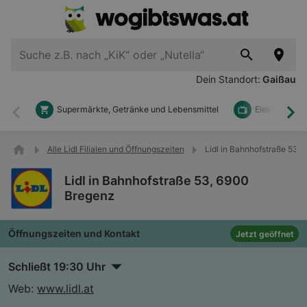
Dein Standort:
Gaißau
Supermärkte, Getränke und Lebensmittel
Elektronik u
Zurück
Wei
Alle Lidl Filialen und Öffnungszeiten
Lidl in Bahnhofstraße 53,
Lidl in Bahnhofstraße 53, 6900
Bregenz
Öffnungszeiten und Kontakt
Jetzt geöffnet
Schließt 19:30 Uhr
Web:
www.lidl.at