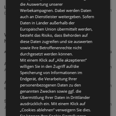
die Auswertung unserer
Lidl
11,99 km
Werbekampagnen. Dabei werden Daten
Diepoldsauer Straße 53, 6845 Hohenems
auch an Dienstleister weitergeben. Sofern
Daten in Länder außerhalb der
Europäischen Union übermittelt werden,
Weitere Getränke & Lebensmittel Filialen in der
besteht das Risiko, dass Behörden auf
Nähe
diese Daten zugreifen und sie auswerten
sowie Ihre Betroffenenrechte nicht
ADRESSE
ENTFERNUNG
durchgesetzt werden können.
Mit einem Klick auf „Alle akzeptieren“
ADEG Österreich Handelsakt.Ges
willigen Sie in den Zugriff auf/die
0,5 km
Atu53220009 Rheinstraße 1, 6974 Gaissau
Speicherung von Informationen im
Endgerät, die Verarbeitung Ihrer
ADEG
personenbezogenen Daten zu den
0,5 km
Rheinstraße 1, 6974 Gaissau
genannten Zwecken sowie ggf. die
Übermittlung Ihrer Daten in Drittländer
SPAR Supermarkt
ausdrücklich ein. Mit einem Klick auf
1,94 km
Jägerweg 2, 6973 Höchst
„Cookies ablehnen“ verweigern Sie dies.