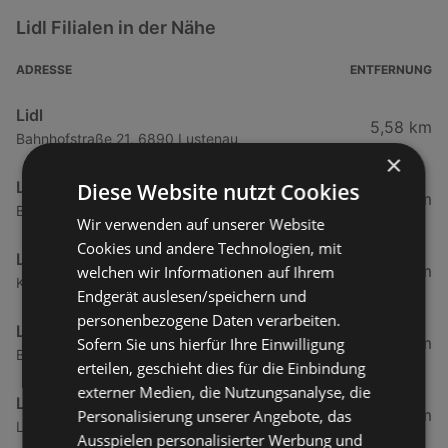
Lidl Filialen in der Nähe
ADRESSE
ENTFERNUNG
Lidl
5,58 km
Bahnhofstraße 21, 6890 Lustenau
×
Lidl
Diese Website nutzt Cookies
7,05 km
Bahnhofstraße 17, 6971 Hard
Wir verwenden auf unserer Website
Cookies und andere Technologien, mit
Lidl
7,18 km
welchen wir Informationen auf Ihrem
Kaiser-Franz-Josef Straße 28, 6890 Lustenau
Endgerät auslesen/speichern und
personenbezogene Daten verarbeiten.
Lidl
11,16 km
Sofern Sie uns hierfür Ihre Einwilligung
Bahnhofstraße 53, 6900 Bregenz
erteilen, geschieht dies für die Einbindung
externer Medien, die Nutzungsanalyse, die
Lidl
11,77 km
Personalisierung unserer Angebote, das
Lustenauerstraße 46, 6850 Dornbirn
Ausspielen personalisierter Werbung und