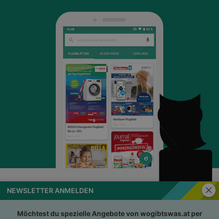
Schli
NEWSLETTER ANMELDEN
wogibtswas.at
Impressum
Nutzungsbedingungen
AGB
Möchtest du spezielle Angebote von wogibtswas.at per