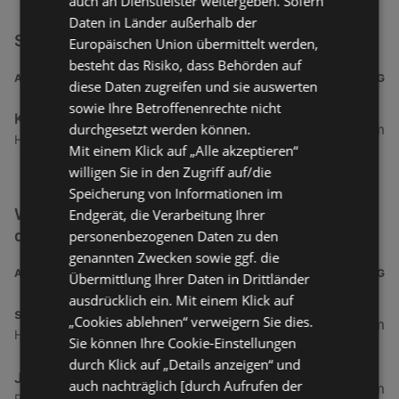
auch an Dienstleister weitergeben. Sofern
Daten in Länder außerhalb der
Stadtgemeinde Hartberg Filialen in der Nähe
Europäischen Union übermittelt werden,
besteht das Risiko, dass Behörden auf
ADRESSE
ENTFERNUNG
diese Daten zugreifen und sie auswerten
sowie Ihre Betroffenenrechte nicht
Kulturreferat Stadtgemeinde Hartberg
durchgesetzt werden können.
480,23 km
Hauptplatz 10, 8230 Hartberg
Mit einem Klick auf „Alle akzeptieren“
willigen Sie in den Zugriff auf/die
Speicherung von Informationen im
Weitere Service & Dienstleistungen Filialen in
Endgerät, die Verarbeitung Ihrer
der Nähe
personenbezogenen Daten zu den
genannten Zwecken sowie ggf. die
ADRESSE
ENTFERNUNG
Übermittlung Ihrer Daten in Drittländer
ausdrücklich ein. Mit einem Klick auf
sehen!wutscher Hoechst
„Cookies ablehnen“ verweigern Sie dies.
3,52 km
Hauptstraße 17, 6973 Höchst
Sie können Ihre Cookie-Einstellungen
durch Klick auf „Details anzeigen“ und
JET Tankstellen Austria
auch nachträglich [durch Aufrufen der
6,31 km
Rheinstraße 99, 6971 Hard