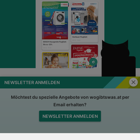
Schli
NEWSLETTER ANMELDEN
wogibtswas.at
Impressum
Nutzungsbedingungen
AGB
Möchtest du spezielle Angebote von wogibtswas.at per
Email erhalten?
Datenschutzerklärung
Für Händler
NEWSLETTER ANMELDEN
Jobs
Nach