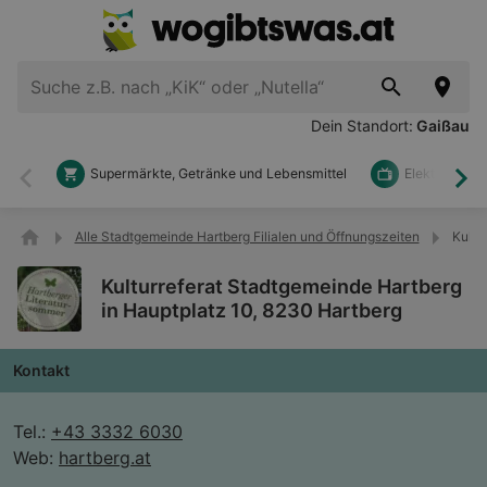
Dein Standort:
Gaißau
Supermärkte, Getränke und Lebensmittel
Elektronik u
Zurück
Wei
Alle Stadtgemeinde Hartberg Filialen und Öffnungszeiten
Kultu
Kulturreferat Stadtgemeinde Hartberg
in Hauptplatz 10, 8230 Hartberg
Kontakt
Tel.:
+43 3332 6030
Web:
hartberg.at