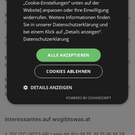
„Cookie-Einstellungen“ unten auf der
Website] anpassen oder Ihre Einwilligung
sehen!wutscher Hard
widerrufen. Weitere Informationen finden
7,2 km
Landstraße 20, 6971 Hard
Sie in unserer Datenschutzerklärung und
bei einem Klick auf „Details anzeigen“.
JET Tankstellen Austria
Datenschutzerklärung
7,24 km
Grindelstraße 16, 6890 Lustenau
ALLE AKZEPTIEREN
Fielmann
10,75 km
Messestraße 2, 6854 Dornbirn
COOKIES ABLEHNEN
tele.ring im T-Mobile Shop Dornbirn-
Messepark
10,83 km
DETAILS ANZEIGEN
Messestraße 2, Bt 4, Top E27, 6850 Dornbirn
POWERED BY COOKIESCRIPT
Interessantes auf wogibtswas.at
ISY ITC-3023 HP LaserJet Pro M 15, M 15 W, M 28