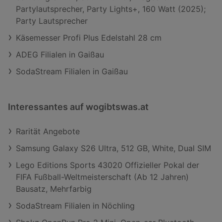
HOMIN EinlegebodenSet 2teilig in
Partylautsprecher, Party Lights+, 160 Watt (2025);
WeiÃŸ bietet Ihnen mehr Ãbersicht
Party Lautsprecher
Ã¼ber Ihre
Käsemesser Profi Plus Edelstahl 28 cm
Garderobe!Schlafzimmer /
KleiderschrÃ¤nke /
ADEG Filialen in Gaißau
SchrankzubehÃ¶r / EinlegebÃ¶den
SodaStream Filialen in Gaißau
Interessantes auf wogibtswas.at
Rarität Angebote
Samsung Galaxy S26 Ultra, 512 GB, White, Dual SIM
Lego Editions Sports 43020 Offizieller Pokal der
FIFA Fußball-Weltmeisterschaft (Ab 12 Jahren)
Bausatz, Mehrfarbig
SodaStream Filialen in Nöchling