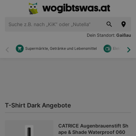
Dein Standort:
Gaißau
Supermärkte, Getränke und Lebensmittel
Elektronik u
Zurück
Wei
T-Shirt Dark Angebote
CATRICE Augenbrauenstift Sh
ape & Shade Waterproof 060