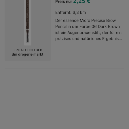
sich für verschiedene Looks
2,25 €
Preis nur
eignet.Kategorie:Augenbrauen
Entfernt:
6,3 km
Der essence Micro Precise Brow
Pencil in der Farbe 06 Dark Brown
ist ein Augenbrauenstift, der für ein
präzises und natürliches Ergebnis
sorgt. Die ultra-feine Spitze
ERHÄLTLICH BEI:
ermöglicht es, haarähnliche Striche
dm drogerie markt
zu zeichnen und kleine Lücken
aufzufüllen. Mit der integrierten
Bürste lassen sich die Brauen
einfach in Form bringen und stylen.
Die wasserfeste Formel sorgt für
einen langanhaltenden Halt und
definierte
Augenbrauen.Kategorie:Augenbrauen