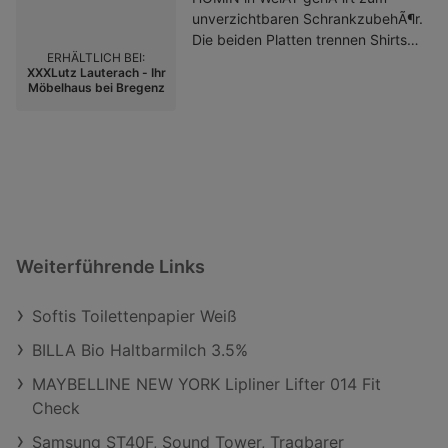
Einsortieren so ist für jeden Anlass
unverzichtbaren SchrankzubehÃ¶r.
das passende Outfit einfach
Die beiden Platten trennen Shirts
griffbereit. Die 4 leichtgängigen
ERHÄLTLICH BEI:
von Pullovern und Hosen. Hier sind
Schwebetüren sind platzsparend:
XXXLutz Lauterach - Ihr
auf einer FlÃ¤che von ca. 44 x 54
Möbelhaus bei Bregenz
Dadurch fügt sich das moderne
cm B x T Ihre Outfits ordentlich
Stauraumwunder ideal in Ihr
einsortiert. FÃ¼r die StabilitÃ¤t
Schlafzimmer ein. Entscheiden Sie
sorgen die robusten Materialien.
sich für einen Einrichtungshit Made
Gleichzeitig ist das unifarbene
in Germany mit diesem
Design offen fÃ¼r bunte oder
Schwebetürenschrank in
dezente MÃ¶belkombinationen.
GraphitGrau und
Besonders toll sind hier die
Plankeneichefarben mit
MÃ¶glichkeiten der individuellen
Schubladen!Schlafzimmer /
Weiterführende Links
Raumplanung. Statten Sie Ihr
Komplette Schlafzimmer und
Schlafzimmer also ganz nach Ihren
Serien / Schlafzimmerserien
WÃ¼nschen aus: Gegen Aufpreis
Softis Toilettenpapier Weiß
erhalten Sie in unseren Filialen
BILLA Bio Haltbarmilch 3.5%
sowie online auf Anfrage
verschiedene GrÃ¶ÃŸen und
MAYBELLINE NEW YORK Lipliner Lifter 014 Fit
weitere Artikel aus dieser Serie wie
Check
Kleiderstangen oder den
passenden Schrankkorpus. Das
Samsung ST40F, Sound Tower, Tragbarer