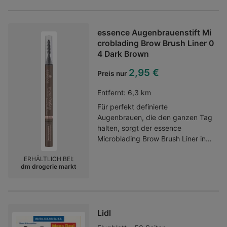
Präzisionspinsel einfach und exakt
auftragen. Die 2-in-1-Tönung und
Augenbrauenmaske mit Biotin
essence Augenbrauenstift Mi
pflegt die Brauen und lässt sie
croblading Brow Brush Liner 0
dichter aussehen. Nach dem
4 Dark Brown
Abziehen passt sich der Farbton
der natürlichen Brauen- und
2,95 €
Preis nur
Hautfarbe an. Die vegane Formel
ist zudem wasser- und wischfest,
Entfernt:
6,3 km
für einen makellosen Look von
Für perfekt definierte
morgens bis
Augenbrauen, die den ganzen Tag
abends.Kategorie:Wimpern- &
halten, sorgt der essence
Augenbrauenfarbe
Microblading Brow Brush Liner in
der Farbe 04 Dark Brown. Mit
ERHÄLTLICH BEI:
seiner innovativen, ultrafeinen
dm drogerie markt
Pinselspitze ermöglicht der
Augenbrauenstift präzise,
haarähnliche Striche, die Lücken
natürlich auffüllen. Die wasser- und
Lidl
wischfeste Formel in einem dunklen
Braunton garantiert ein