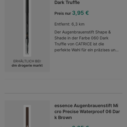
Dark Truffle
3,95 €
Preis nur
Entfernt:
6,3 km
Der Augenbrauenstift Shape &
Shade in der Farbe 060 Dark
Truffle von CATRICE ist die
perfekte Wahl für ein präzises und
natürliches Augenbrauen-Styling.
ERHÄLTLICH BEI:
Die abgeschrägte Spitze
dm drogerie markt
ermöglicht ein einfaches und
kontrolliertes Auftragen, während
die Soft-Glide-Textur für ein
müheloses Verblenden sorgt. Mit
seiner angenehmen Textur lässt
sich die Farbe gleichmäßig
verteilen, um die Augenbrauen zu
essence Augenbrauenstift Mi
definieren und zu formen. Ideal für
cro Precise Waterproof 06 Dar
ein gepflegtes Erscheinungsbild,
k Brown
das den ganzen Tag über hält und