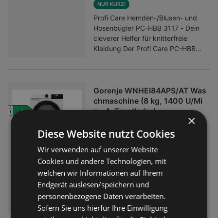
NUR KURZ!
Profi Care Hemden-/Blusen- und
Hosenbügler PC-HBB 3117 - Dein
cleverer Helfer für knitterfreie
Kleidung Der Profi Care PC-HBB
3117 revolutioniert deine
Kleiderpflege mit dem praktischen
2-in-1-System: Er trocknet und
bügelt deine Wäsche in einem
Gorenje WNHEI84APS/AT Was
einzigen Arbeitsgang. Mit
chmaschine (8 kg, 1400 U/Mi
leistungsstarken 1400 Watt
A
ENERGIEEFFIZIENZ
A
n., A, Frontlader)
×
G
arbeitet das Gerät effizient und
399,00 €
Preis nur
sorgt für erstklassige Resultate bei
Diese Website nutzt Cookies
Hemden, Blusen, T-Shirts und
Angebot nur gültig bis:
15.08.2026
Wir verwenden auf unserer Website
sogar Hosen. Das durchdachte,
Cookies und andere Technologien, mit
platzsparende Design überzeugt
NUR KURZ!
mit einer höhenverstellbaren und
welchen wir Informationen auf Ihrem
GORENJE G200 Freistehende
abnehmbaren Teleskopstange. So
Endgerät auslesen/speichern und
Waschmaschine Effiziente
passt sich der Bügler optimal an
Wäschepflege mit innovativer
personenbezogene Daten verarbeiten.
deine Raumhöhe an und lässt sich
SteamTech-Technologie Die
Sofern Sie uns hierfür Ihre Einwilligung
bei Bedarf kompakt verstauen. Für
Gorenje G200 Waschmaschine