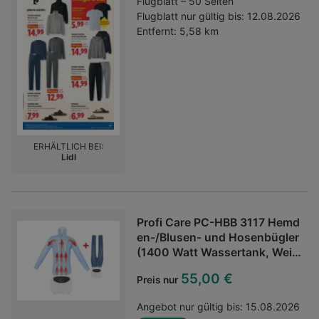
Flugblatt – 50 Seiten
langanhaltendes Ergebnis, ohne zu
Flugblatt nur gültig bis:
12.08.2026
verschmieren. Dank der
Entfernt:
5,58 km
aufbaubaren Deckkraft lässt sich
die Intensität des Looks individuell
anpassen - von dezent bis
ausdrucksstark. Der integrierte
Kamm hilft dabei, die Brauen vor
dem Auftragen in die gewünschte
Form zu bringen und sorgt für ein
ebenmäßiges
ERHÄLTLICH BEI:
Lidl
Finish.Kategorie:Augenbrauen
Profi Care PC-HBB 3117 Hemd
en-/Blusen- und Hosenbügler
(1400 Watt Wassertank, Wei
ß)
55,00 €
Preis nur
Angebot nur gültig bis:
15.08.2026