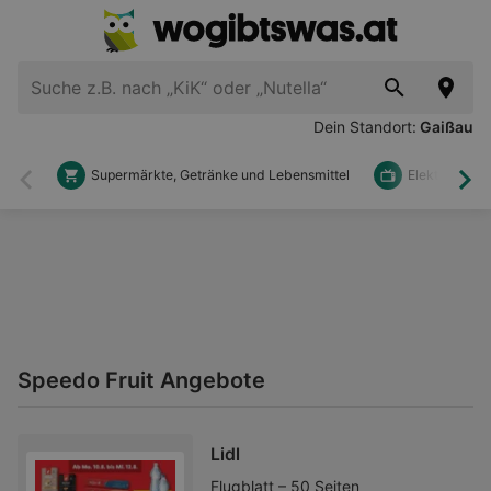
Dein Standort:
Gaißau
Supermärkte, Getränke und Lebensmittel
Elektronik u
Zurück
Wei
Speedo Fruit Angebote
Lidl
Flugblatt – 50 Seiten