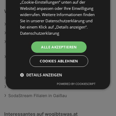
„Cookie-Einstellungen“ unten auf der
Website] anpassen oder Ihre Einwilligung
Weiterführende Links
widerrufen. Weitere Informationen finden
Sie in unserer Datenschutzerklärung und
Schärdinger Gouda Scheiben
bei einem Klick auf „Details anzeigen“.
NIVEA MEN After Shave Balsam Sensitive Cool
Datenschutzerklärung
Philips QP6542/15 OneBlade Pro 360 Face + Body
ALLE AKZEPTIEREN
Trimmer, Schwarz, Akkubetrieb
Philips STH 5030/80 Series 5000 Steamer,
COOKIES ABLEHNEN
Dampfbürste (1400 Watt, 120 ml Wassertank,
Dunkelgrau/Gold)
DETAILS ANZEIGEN
Pendelleuchte Focus Schwarz max. 10 Watt
POWERED BY COOKIESCRIPT
ADEG Filialen in Gaißau
SodaStream Filialen in Gaißau
Interessantes auf wogibtswas.at