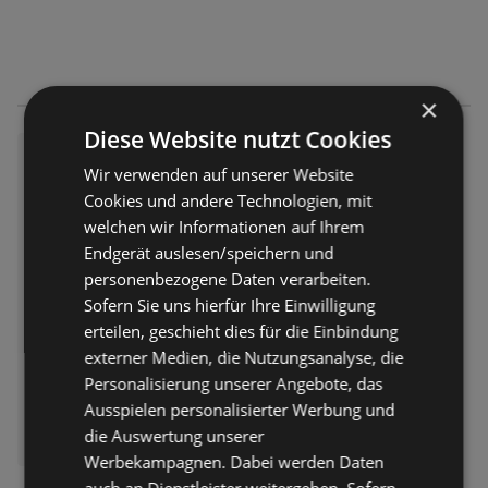
×
Diese Website nutzt Cookies
HOFER: Flugblatt
Wir verwenden auf unserer Website
Flugblatt – 50 Seiten
Cookies und andere Technologien, mit
Flugblatt nur gültig bis:
welchen wir Informationen auf Ihrem
06.08.2026
Endgerät auslesen/speichern und
Entfernt:
3,86 km
personenbezogene Daten verarbeiten.
Sofern Sie uns hierfür Ihre Einwilligung
erteilen, geschieht dies für die Einbindung
externer Medien, die Nutzungsanalyse, die
Personalisierung unserer Angebote, das
Ausspielen personalisierter Werbung und
ERHÄLTLICH BEI:
die Auswertung unserer
HOFER
Werbekampagnen. Dabei werden Daten
auch an Dienstleister weitergeben. Sofern