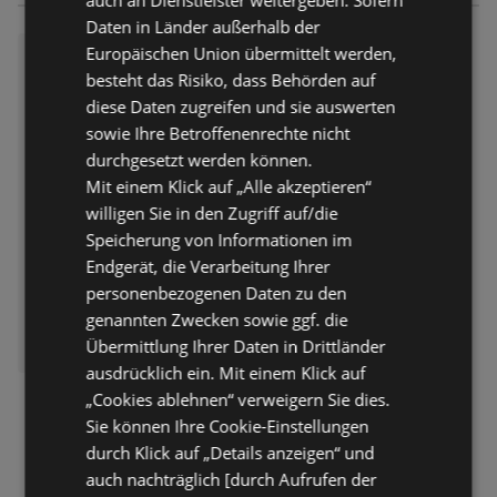
Daten in Länder außerhalb der
Europäischen Union übermittelt werden,
HOFER: Flugblatt
besteht das Risiko, dass Behörden auf
Flugblatt – 47 Seiten
diese Daten zugreifen und sie auswerten
Flugblatt nur gültig ab:
07.08.2026
sowie Ihre Betroffenenrechte nicht
Entfernt:
3,86 km
durchgesetzt werden können.
Mit einem Klick auf „Alle akzeptieren“
willigen Sie in den Zugriff auf/die
Speicherung von Informationen im
Endgerät, die Verarbeitung Ihrer
personenbezogenen Daten zu den
genannten Zwecken sowie ggf. die
ERHÄLTLICH BEI:
Übermittlung Ihrer Daten in Drittländer
HOFER
ausdrücklich ein. Mit einem Klick auf
„Cookies ablehnen“ verweigern Sie dies.
Sie können Ihre Cookie-Einstellungen
durch Klick auf „Details anzeigen“ und
auch nachträglich [durch Aufrufen der