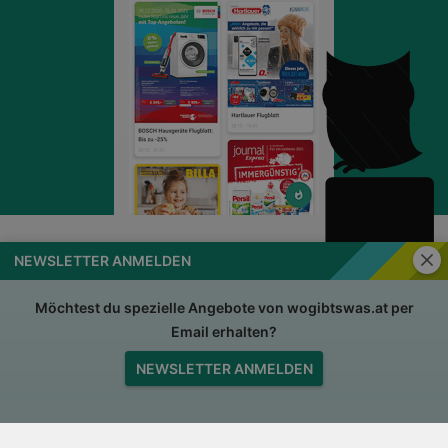
Schli
NEWSLETTER ANMELDEN
wogibtswas.at
Impressum
Nutzungsbedingungen
AGB
Möchtest du spezielle Angebote von wogibtswas.at per
Email erhalten?
Datenschutzerklärung
Für Händler
NEWSLETTER ANMELDEN
Jobs
Nach