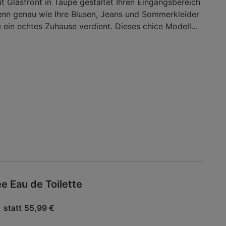
t Glasfront in Taupe gestaltet Ihren Eingangsbereich
nn genau wie Ihre Blusen, Jeans und Sommerkleider
 ein echtes Zuhause verdient. Dieses chice Modell
e gemacht, Ihren Pumps und Stiefeln genau dieses
ganz nebenbei dekoriert es noch Ihren Hausflur. Auf
 cm befinden sich 2 Türen, hinter denen 5
arten, von Ihnen bestückt zu werden genügend Platz
 Schuhliebhabern. Die Türen sind an den Fronten mit
usgestattet. Dieses taupefarbene Glas bildet einen
um weißen Korpus und verleiht Ihrem
 modernen Charme. Die chromfarbenen Stangengriffe
nzept ebenso stilvoll ein. Lassen Sie Ihre Schuhe nicht
 ihnen ein eigenes Reich in diesem Schuhschrank mit
rderobe / Schuhaufbewahrung / Schuhschränke
e Eau de Toilette
statt
55,99 €