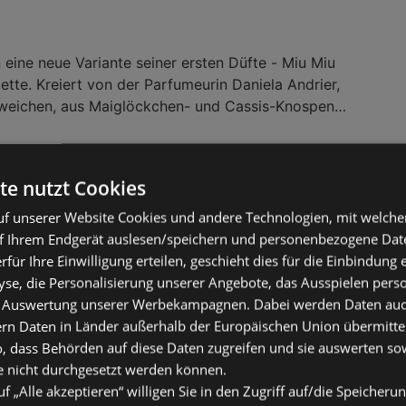
 eine neue Variante seiner ersten Düfte - Miu Miu
ette. Kreiert von der Parfumeurin Daniela Andrier,
 weichen, aus Maiglöckchen- und Cassis-Knospen
ma, welches eng umschlungen wird von Anklängen
hus Note. Der Gesamteffekt ist der Inbegriff von
chon ahnen lässt, ist L’Eau Rosée taufrisch und
te nutzt Cookies
es Duftkapitel, das der jugendlichen und doch
 von Miu Miu treu bleibt.
f unserer Website Cookies und andere Technologien, mit welche
f Ihrem Endgerät auslesen/speichern und personenbezogene Date
erfür Ihre Einwilligung erteilen, geschieht dies für die Einbindung
se, die Personalisierung unserer Angebote, das Ausspielen perso
 Auswertung unserer Werbekampagnen. Dabei werden Daten auch 
ern Daten in Länder außerhalb der Europäischen Union übermitte
o, dass Behörden auf diese Daten zugreifen und sie auswerten so
e nicht durchgesetzt werden können.
uf „Alle akzeptieren“ willigen Sie in den Zugriff auf/die Speicheru
Be Delicious Fresh Blossom Eau de Parfu