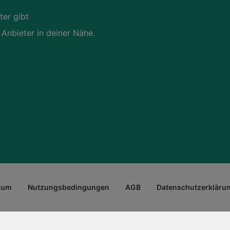
ter gibt
 Anbieter in deiner Nähe.
sum
Nutzungsbedingungen
AGB
Datenschutzerkläru