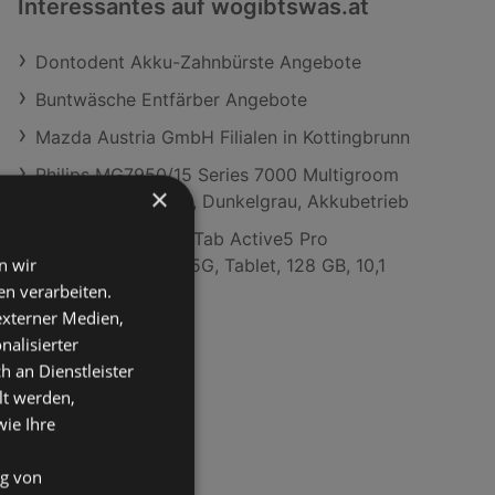
Interessantes auf wogibtswas.at
Dontodent Akku-Zahnbürste Angebote
Buntwäsche Entfärber Angebote
Mazda Austria GmbH Filialen in Kottingbrunn
Philips MG7950/15 Series 7000 Multigroom
×
All-in-One Trimmer, Dunkelgrau, Akkubetrieb
SAMSUNG Galaxy Tab Active5 Pro
n wir
Enterprise Edition 5G, Tablet, 128 GB, 10,1
n verarbeiten.
Zoll, Grün
 externer Medien,
nalisierter
an Dienstleister
lt werden,
wie Ihre
ng von