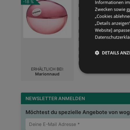
-18 %
Informationen im
m
Zwecken sowie ggf
35,99 
„Cookies ablehnen
Preis nur
„Details anzeigen
Website] anpassen
Entfernt:
11,88 km
Datenschutzerklär
Reduziert:
-18 %
DKNY Be Delicious Fres
DETAILS ANZ
Frühlingsspaziergang im
Lächeln bezaubert der 
ERHÄLTLICH BEI:
feminin ist er eine Ko
Marionnaud
Blumen. Spritzige Grap
auf eine Herznote aus 
strahlendem Jasmin. Ei
Hölzern und dem Duft g
NEWSLETTER ANMELDEN
sofort verfallen.
Möchtest du spezielle Angebote von wogi