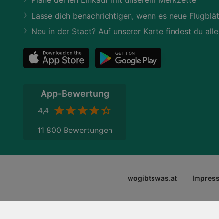
Lasse dich benachrichtigen, wenn es neue Flugblät
Neu in der Stadt? Auf unserer Karte findest du alle
App-Bewertung
4,4
11 800 Bewertungen
wogibtswas.at
Impres