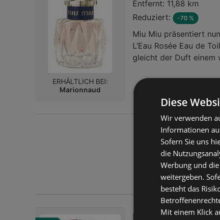
Entfernt:
11,88 km
Reduziert:
-70 %
Miu Miu präsentiert nun
L’Eau Rosée Eau de Toil
gleicht der Duft einem
gewonnenem Blumenaro
einer niveauvollen Mosc
ERHÄLTLICH BEI:
Marionnaud
Frische. Wie der Name s
Diese Websi
lebendig, ein brandneu
kultivierten Geschichte
Wir verwenden au
Informationen au
Sofern Sie uns hi
die Nutzungsanaly
Werbung und die
weitergeben. Sof
besteht das Risik
Betroffenenrecht
Mit einem Klick a
Donna Karan DKNY 