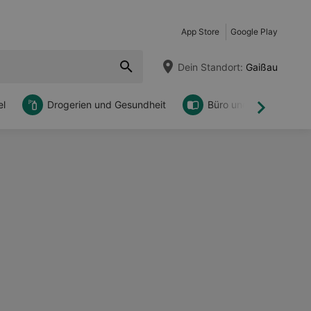
App Store
Google Play
Dein Standort:
Gaißau
l
Drogerien und Gesundheit
Büro und DIY
Weiter