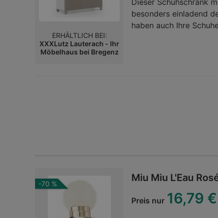
Dieser Schuhschrank mi
besonders einladend de
haben auch Ihre Schuhe
ERHÄLTLICH BEI:
hat es sich zur Aufgab
XXXLutz Lauterach - Ihr
Zuhause zu bieten und 
Möbelhaus bei Bregenz
einer Breite von ca. 84
Einlegeböden darauf w
für die Heiligtümer von
einem feinen Farbglas a
wunderbaren Kontrast z
Eingangsbereich einen
fügen sich in dieses Ko
im Stich und geben Sie
Glasfront in Taupe!Ga
Miu Miu L'Eau Rosé
-70 %
16,79 €
Preis nur