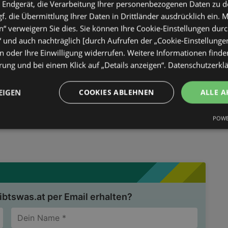
 Endgerät, die Verarbeitung Ihrer personenbezogenen Daten zu 
. die Übermittlung Ihrer Daten in Drittländer ausdrücklich ein. M
€
“ verweigern Sie dies. Sie können Ihre Cookie-Einstellungen durc
statt
43,99 €
“ und auch nachträglich [durch Aufrufen der „Cookie-Einstellunge
 oder Ihre Einwilligung widerrufen. Weitere Informationen finden
ung und bei einem Klick auf „Details anzeigen“.
Datenschutzerkl
h Blossom nimmt Sie mit zu einem ersten
EIGEN
COOKIES ABLEHNEN
ALLE A
 Park, der gerade in voller Blüte steht. Wie ein
Duft jeden, der ihm begegnet. Unbeschwert und sehr
POWE
mbination aus saftigen Früchten und bezaubernden
efruit, Cassis und sonnenverwöhnte Aprikosen treffen
Maiglöckchen und Rosenblättern, umhüllt von
ne zarte Apfelnote geht über in Akkorde aus hellen
eschmeidiger Haut. Diesem Duft sind Sie - und Er -
btswas.at per Email erhalten?