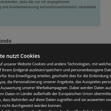
nverstanden, dass die von mir angegebenen
 und Kundenbetreuung automationsunterstützt verarbeitet
Rondo
€
te nutzt Cookies
f unserer Website Cookies und andere Technologien, mit welche
f Ihrem Endgerät auslesen/speichern und personenbezogene Date
Serie Rondo von SELTMANN WEIDEN ist
erfür Ihre Einwilligung erteilen, geschieht dies für die Einbindung
 bringt zeitlosen Chic auf Ihren Esstisch. FÃ¼r ein
se, die Personalisierung unserer Angebote, das Ausspielen perso
Ã¤t steht dabei die Verarbeitung aus glÃ¤nzender
 Auswertung unserer Werbekampagnen. Dabei werden Daten auch 
Sie Ihren GÃ¤sten ca. 600 ml leckere Saucen auf
ern Daten in Länder außerhalb der Europäischen Union übermitte
em Gebrauch lÃ¤sst sich die SauciÃre leicht in der
o, dass Behörden auf diese Daten zugreifen und sie auswerten so
. Guten Appetit!Geschirr / Schalen & SchÃ¼sseln /
e nicht durchgesetzt werden können.