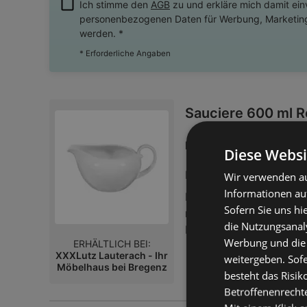
Ich stimme den
AGB
zu und erkläre mich damit ei
personenbezogenen Daten für Werbung, Marketing
werden. *
* Erforderliche Angaben
Sauciere 600 ml 
25,99 
Preis nur
Diese Websi
Entfernt:
9,96 km
Wir verwenden au
Informationen au
Die SauciÃre aus der 
Sofern Sie uns hi
mikrowellengeeignet und
die Nutzungsanaly
HÃ¶chstmaÃŸ an Qualit
Werbung und die
ERHÄLTLICH BEI:
Keramik. So servieren 
XXXLutz Lauterach - Ihr
weitergeben. Sof
stilvolle Weise. Nach d
Möbelhaus bei Bregenz
besteht das Risik
SpÃ¼lmaschine reinigen
Betroffenenrecht
Sonstige SchÃ¼sseln