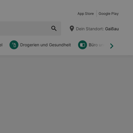
App Store
Google Play
Dein Standort:
Gaißau
l
Drogerien und Gesundheit
Büro und DIY
Weiter