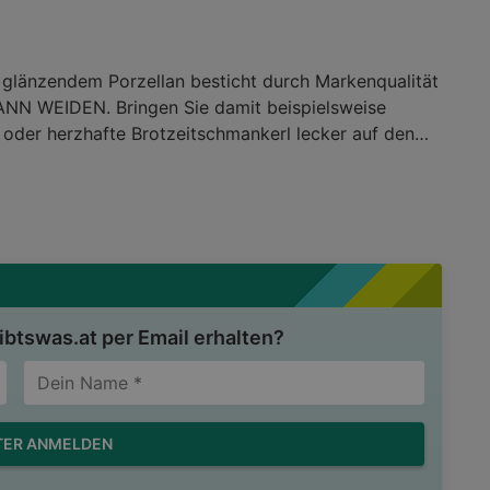
s glänzendem Porzellan besticht durch Markenqualität
N WEIDEN. Bringen Sie damit beispielsweise
 oder herzhafte Brotzeitschmankerl lecker auf den
lässt sich leicht in der Spülmaschine reinigen und
on ca. 31 cm viel Platz. Eine Servierplatte mit
tur & Serviergeschirr / Servierplatten
btswas.at per Email erhalten?
TER ANMELDEN