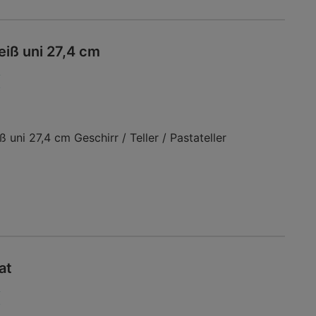
eiß uni 27,4 cm
€
ni 27,4 cm Geschirr / Teller / Pastateller
at
€