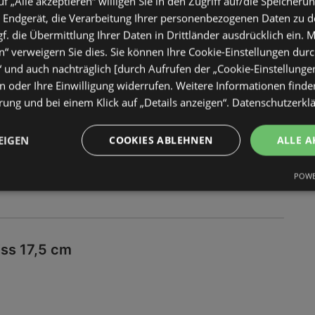
uf „Alle akzeptieren“ willigen Sie in den Zugriff auf/die Speicheru
 Endgerät, die Verarbeitung Ihrer personenbezogenen Daten zu 
e-Luise 30-teilig
. die Übermittlung Ihrer Daten in Drittländer ausdrücklich ein. M
 €
“ verweigern Sie dies. Sie können Ihre Cookie-Einstellungen durc
“ und auch nachträglich [durch Aufrufen der „Cookie-Einstellunge
 oder Ihre Einwilligung widerrufen. Weitere Informationen finden
ung und bei einem Klick auf „Details anzeigen“.
Datenschutzerkl
von SELTMANN WEIDEN schwelgen wir in Nostalgie.
uer Rand und kleine Blüten zieren das cremefarbene
EIGEN
COOKIES ABLEHNEN
ALLE A
ühlen wir uns in den Spätsommer versetzt: Ein großer
arauf eine helle Leinentischdecke, während Oma den
POWE
serviert und Kannen mit Kaffee und heißer
t stehen. Die Abendsonne bricht durch die Bäume
Farben des edlen Porzellans zum Leuchten. Aber nicht
sind Sie mit diesem Kombiservice ausgestattet:
assen und Untertassen sind Sie nun auch im Besitz
iss 17,5 cm
llern für jeweils 6 Personen. Mit diesem Geschirr
r Einzug in Ihre Wohnung!Geschirr / Geschirrsets /