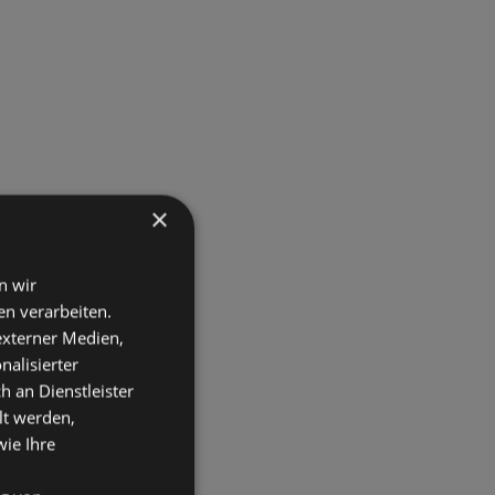
×
n wir
n verarbeiten.
 externer Medien,
nalisierter
an Dienstleister
lt werden,
wie Ihre