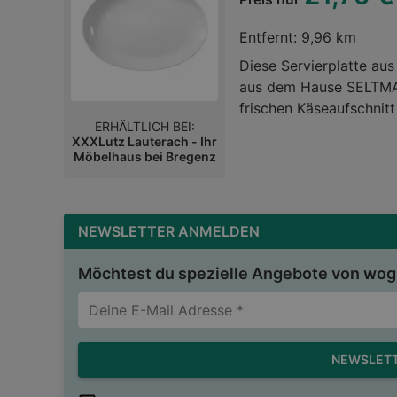
Entfernt:
9,96 km
Diese Servierplatte au
aus dem Hause SELTMAN
frischen Käseaufschnitt
ERHÄLTLICH BEI:
Tisch! Die ovale Platte 
XXXLutz Lauterach - Ihr
bietet dank der Länge v
Möbelhaus bei Bregenz
Stil!Geschirr / Tischkul
NEWSLETTER ANMELDEN
Möchtest du spezielle Angebote von wogi
NEWSLET