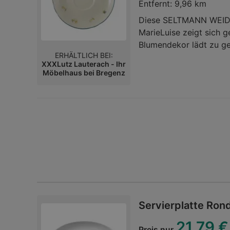
Entfernt:
9,96 km
Diese SELTMANN WEIDEN
MarieLuise zeigt sich 
Blumendekor lädt zu ge
ERHÄLTLICH BEI:
Keramik gefertigt, über
XXXLutz Lauterach - Ihr
Besonders praktisch: D
Möbelhaus bei Bregenz
mikrowellengeeignet. 
macht eine tolle Figur a
Servierplatte Ron
21,79 €
Preis nur