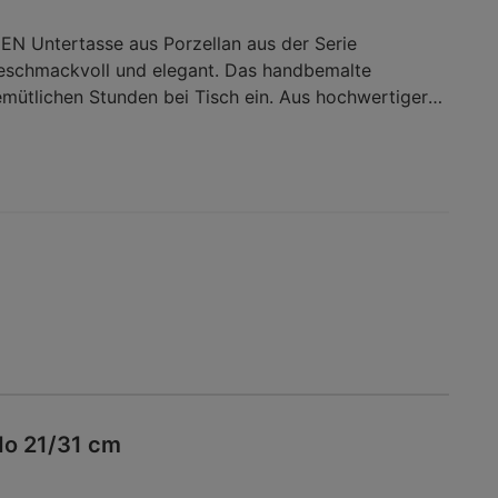
 Untertasse aus Porzellan aus der Serie
geschmackvoll und elegant. Das handbemalte
mütlichen Stunden bei Tisch ein. Aus hochwertiger
zeugt das Geschirr dabei mit bester Qualität.
as Accessoire ist spülmaschinenund
Diese SELTMANN WEIDEN Untertasse aus Porzellan
uf Ihrer Kaffeetafel!Geschirr / Tassen / Kaffeetassen
do 21/31 cm