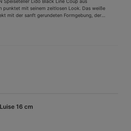
peiseteller Lido Black Line Coup aus
 punktet mit seinem zeitlosen Look. Das weiße
fekt mit der sanft gerundeten Formgebung, der
ch markant davon ab. Dank der dezenten Farbgebung
 mit der unterschiedlichsten Deko kombinieren zarte
as edle Design ebenso wie ausdrucksstarke, bunte
Teller mit einem Durchmesser von ca. 26 cm kommen
Fisch und Fleischgerichte mit knackigen
ns zur Geltung. Der runde SELTMANN WEIDEN
Line ist das perfekte Basic für Ihre chice
 Speiseteller
Luise 16 cm