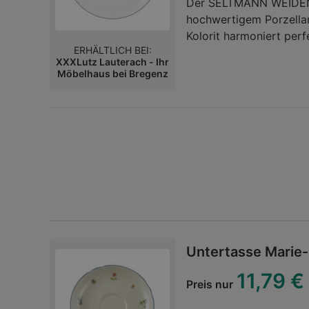
Der SELTMANN WEIDEN S
hochwertigem Porzellan
Kolorit harmoniert per
ERHÄLTLICH BEI:
schwarze Rand hebt si
XXXLutz Lauterach - Ihr
lässt sich das Geschirr
Möbelhaus bei Bregenz
Pastelltöne ergänzen d
Tischtücher. Auf dem 
liebevoll angerichtete 
Gemüsebeilagen beste
Speiseteller Lido Black 
Tafel!Geschirr / Teller /
Untertasse Marie-
11,79 €
Preis nur