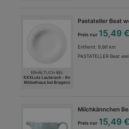
Pastateller Beat w
15,49 
Preis nur
Entfernt:
9,96 km
PASTATELLER Beat weiß u
ERHÄLTLICH BEI:
XXXLutz Lauterach - Ihr
Möbelhaus bei Bregenz
Milchkännchen Be
15,49 
Preis nur