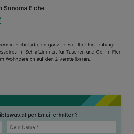
m Sonoma Eiche
€
ern in Eichefarben ergänzt clever Ihre Einrichtung:
ssoires im Schlafzimmer, für Taschen und Co. im Flur
 im Wohnbereich auf den 2 verstellbaren
es ordentlich sortiert seinen Platz. Unbegrenzte
h mehr Aufbewahrungsfläche benötigt, stellt sich aus
dividuelles Regal und Schranksystem zusammen. Die
chefarben harmoniert dabei mit vielfältigen
ch bis modern. Durch die gerade Formgebung erhält
öbel einen aktuellen Look und nutzt zugleich das
Räumen ideal aus. Dieses Regal mit 3 offenen Fächern
btswas.at per Email erhalten?
tyle und Funktion in Einklang!Wohnzimmer / Regale /