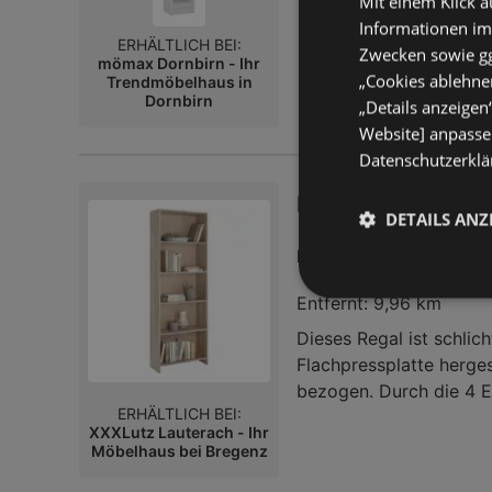
Mit einem Klick a
ca. 20 x 186 x 17 cm (
Informationen im
aus und eignet sich ide
ERHÄLTLICH BEI:
Zwecken sowie ggf
mömax Dornbirn - Ihr
Stellfläche. Gefertigt 
„Cookies ablehnen
Trendmöbelhaus in
Regal pflegeleicht und
Dornbirn
„Details anzeigen
acht verstellbar, ermög
Website] anpassen
Fächer. Jeder Boden ist
Datenschutzerklär
einen stabilen Stand. Z
Innenaufteilung, währe
Regal 60/175/24 
DETAILS ANZ
abzulösen, die Nutzung 
27,90 
lässt sich zur Pflege m
Preis nur
Sie, dass die abgebilde
Entfernt:
9,96 km
Dieses Regal ist schlic
Flachpressplatte herges
bezogen. Durch die 4 E
ERHÄLTLICH BEI:
Bücher oder kreative D
XXXLutz Lauterach - Ihr
Regal bietet direkte, 
Möbelhaus bei Bregenz
Ordnung in Ihrem Raum