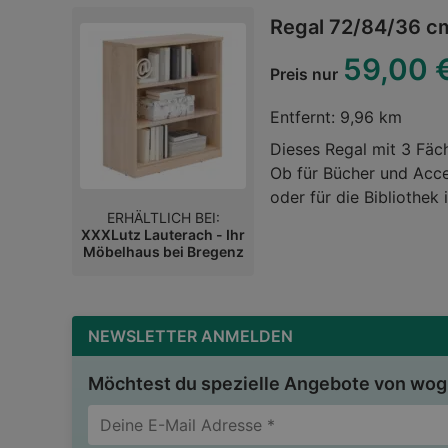
Regal 72/84/36 c
59,00 
Preis nur
Entfernt:
9,96 km
Dieses Regal mit 3 Fäch
Ob für Bücher und Acce
oder für die Bibliothek
ERHÄLTLICH BEI:
Einlegeböden findet all
XXXLutz Lauterach - Ihr
Möglichkeiten: Wer noc
Möbelhaus bei Bregenz
der Serie im Nu ein in
Dekorfolie in SonomaEi
Wohnstilen von klassis
NEWSLETTER ANMELDEN
das ca. 72 cm breite M
Platzangebot in Ihren 
Möchtest du spezielle Angebote von wogi
in Eichefarben bringt S
Bücherregale