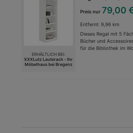
79,00 
Preis nur
Entfernt:
9,96 km
Dieses Regal mit 5 Fäch
Bücher und Accessoires
für die Bibliothek im 
ERHÄLTLICH BEI:
findet alles ordentlich
XXXLutz Lauterach - Ihr
noch mehr Aufbewahrungs
Möbelhaus bei Bregenz
individuelles Regal un
harmoniert mit vielfält
gerade Formgebung erhä
und nutzt zugleich das
mit 5 offenen Fächern i
Einklang!Wohnzimmer /