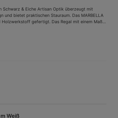
 Schwarz & Eiche Artisan Optik überzeugt mit
n und bietet praktischen Stauraum. Das MARBELLA
nd Holzwerkstoff gefertigt. Das Regal mit einem Maß
m (B x H x T) und ist mit bis zu 10 kg belastbar. Die
isan Nachbildung verleiht dem Regal eine natürliche
chten Design passt das Regal MARBELLA ideal in
cm Weiß