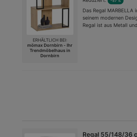
Reduziert:
-57 %
Das Regal MARBELLA in
seinem modernen Desig
Regal ist aus Metall u
von ca. 60 x 106 x 30 c
Oberfläche in Eiche Art
ERHÄLTLICH BEI:
mömax Dornbirn - Ihr
Note. Mit seinem schli
Trendmöbelhaus in
moderne Wohnräume.
Dornbirn
Regal 55/148/36 