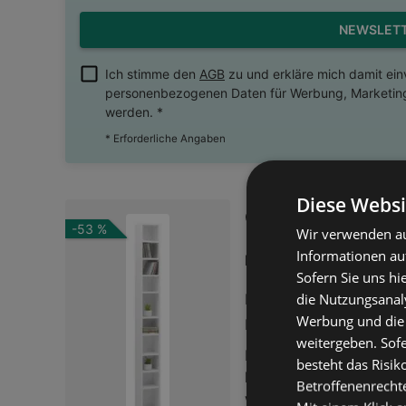
NEWSLET
Ich stimme den
AGB
zu und erkläre mich damit ei
personenbezogenen Daten für Werbung, Marketing
werden. *
* Erforderliche Angaben
Diese Websi
CD-Regal Soul in 
-53 %
Wir verwenden au
35,00 
Informationen au
Preis nur
Sofern Sie uns hi
Entfernt:
die Nutzungsanaly
11,29 km
Werbung und die
Reduziert:
-53 %
weitergeben. Sof
Das CD-Regal Soul bie
besteht das Risik
kleine Sammlerstücke üb
Betroffenenrecht
wirkt hell und passt sic