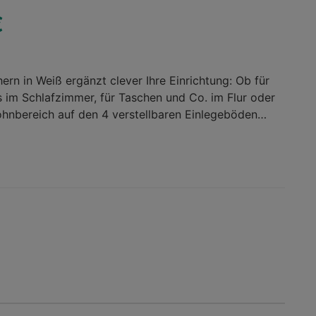
€
ern in Weiß ergänzt clever Ihre Einrichtung: Ob für
 im Schlafzimmer, für Taschen und Co. im Flur oder
Wohnbereich auf den 4 verstellbaren Einlegeböden
 sortiert seinen Platz. Unbegrenzte Möglichkeiten: Wer
fläche benötigt, stellt sich aus der Serie im Nu ein
d Schranksystem zusammen. Die Dekorfolie in Weiß
igen Wohnstilen von klassisch bis modern. Durch die
lt das ca. 55 cm breite Möbel einen aktuellen Look
 Platzangebot in Ihren Räumen ideal aus. Dieses Regal
n Weiß bringt Style und Funktion in
 Regale / Bücherregale