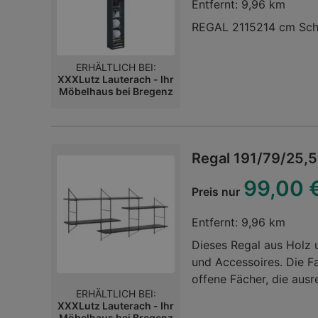
Entfernt:
9,96 km
REGAL 2115214 cm Sch
ERHÄLTLICH BEI:
XXXLutz Lauterach - Ihr
Möbelhaus bei Bregenz
Regal 191/79/25,
99,00 
Preis nur
Entfernt:
9,96 km
Dieses Regal aus Holz 
und Accessoires. Die 
offene Fächer, die ausr
ERHÄLTLICH BEI:
lackiertem Metall biete
XXXLutz Lauterach - Ihr
T große Möbel mit bis 
Möbelhaus bei Bregenz