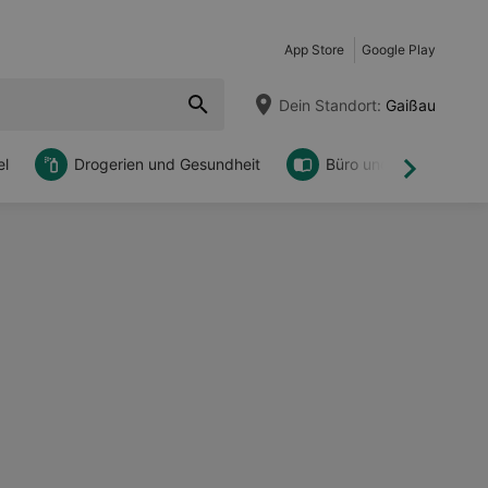
App Store
Google Play
Dein Standort:
Gaißau
l
Drogerien und Gesundheit
Büro und DIY
Weiter