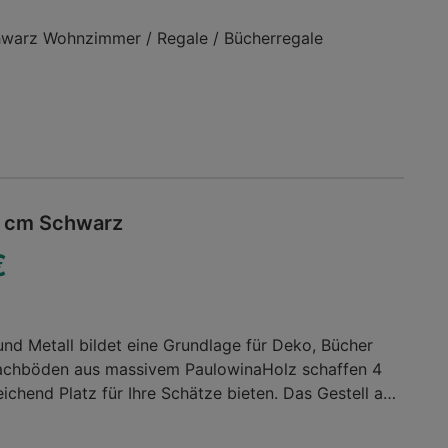
warz Wohnzimmer / Regale / Bücherregale
5 cm Schwarz
€
und Metall bildet eine Grundlage für Deko, Bücher
Fachböden aus massivem PaulowinaHolz schaffen 4
eichend Platz für Ihre Schätze bieten. Das Gestell aus
t Stabilität, wodurch das ca. 191 x 79 x 26 cm B x H x
zu ca. 20 kg belastet werden kann. Dieses Regal aus