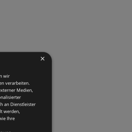
×
n wir
n verarbeiten.
 externer Medien,
nalisierter
an Dienstleister
lt werden,
wie Ihre