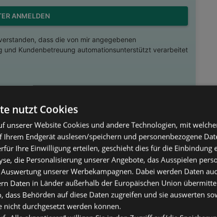
TER ANMELDEN
nverstanden, dass die von mir angegebenen
 und Kundenbetreuung automationsunterstützt verarbeitet
te nutzt Cookies
Perlweiß
f unserer Website Cookies und andere Technologien, mit welche
€
f Ihrem Endgerät auslesen/speichern und personenbezogene Date
statt
74,00 €
erfür Ihre Einwilligung erteilen, geschieht dies für die Einbindung
se, die Personalisierung unserer Angebote, das Ausspielen perso
 Auswertung unserer Werbekampagnen. Dabei werden Daten auch 
ern Daten in Länder außerhalb der Europäischen Union übermitte
tet eine platzsparende Lösung, um CDs, DVDs oder
o, dass Behörden auf diese Daten zugreifen und sie auswerten so
ersichtlich zu verstauen. Die schlichte Optik in Weiß
e nicht durchgesetzt werden können.
h flexibel unterschiedlichen Einrichtungsstilen an. Mit