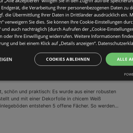
uf „Alle akzeptieren“ willigen Sie in den Zugriff auf/die Speicheru
B x H x T) nutzt das CD-Regal Soul die Höhe optimal
 Endgerät, die Verarbeitung Ihrer personenbezogenen Daten zu 
al für Wohn- oder Arbeitsbereiche mit wenig
. die Übermittlung Ihrer Daten in Drittländer ausdrücklich ein. M
aus Holzwerkstoff mit Melaminoberfläche, ist das
“ verweigern Sie dies. Sie können Ihre Cookie-Einstellungen durc
 alltagstauglich. Insgesamt neun Einlegeböden, davon
“ und auch nachträglich [durch Aufrufen der „Cookie-Einstellunge
lichen eine flexible Einteilung der zehn offenen
 oder Ihre Einwilligung widerrufen. Weitere Informationen finden
 bis ca. 5 kg belastbar. Kunststofffüße sorgen für
ung und bei einem Klick auf „Details anzeigen“.
Datenschutzerkl
u den praktischen Funktionen zählt die anpassbare
nd der Hinweis, nach der Montage die Schutzfolie
cm Sonoma Eiche
EIGEN
COOKIES ABLEHNEN
ALLE A
erleichtert. Das Regal wird zerlegt geliefert und
€
it Möbelpflegemittel reinigen. HINWEIS Bitte beachten
POWE
te Dekoration nicht im Lieferumfang enthalten ist.
ht, schön und praktisch: Es wurde aus einer robusten
tellt und mit einer Dekorfolie in chicem Weiß
inlegeböden entstehen 5 offene Fächer. So werden
ekoideen dezent und elegant präsentiert. Dieses
moderne Ablagemöglichkeiten für Eleganz und
!Wohnzimmer / Regale / Bücherregale