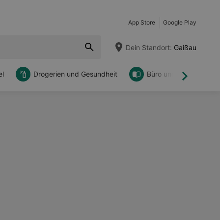
App Store
Google Play
Dein Standort:
Gaißau
l
Drogerien und Gesundheit
Büro und DIY
Weiter