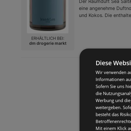
Der Raumduft Sea Salt
eine angenehme Duftno
und Kokos. Die enthalt
Regulierung der Duftint
angepasst werden kann.
für bis zu sechs Woche
ERHÄLTLICH BEI:
Ambiente.Kategorie:Luf
dm drogerie markt
Diese Websi
Wir verwenden au
Informationen au
Sofern Sie uns hi
die Nutzungsanaly
Werbung und die
weitergeben. Sof
besteht das Risik
Betroffenenrecht
Mit einem Klick a