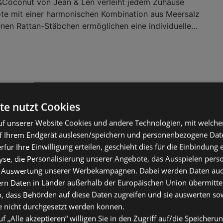
&Coconut von Jean & Len verleiht jedem Zuhause
te mit einer harmonischen Kombination aus Meersalz
enen Rattan-Stäbchen ermöglichen eine individuelle
ensität, sodass das Dufterlebnis nach individuell
 Mit einer Füllmenge von 100 ml sorgt der Raumduft
n für ein wohltuendes
terfrischer & Raumduft
te nutzt Cookies
f unserer Website Cookies und andere Technologien, mit welche
f Ihrem Endgerät auslesen/speichern und personenbezogene Date
erfür Ihre Einwilligung erteilen, geschieht dies für die Einbindung
se, die Personalisierung unserer Angebote, das Ausspielen perso
 Auswertung unserer Werbekampagnen. Dabei werden Daten auch 
ern Daten in Länder außerhalb der Europäischen Union übermitte
o, dass Behörden auf diese Daten zugreifen und sie auswerten so
e nicht durchgesetzt werden können.
uf „Alle akzeptieren“ willigen Sie in den Zugriff auf/die Speicheru