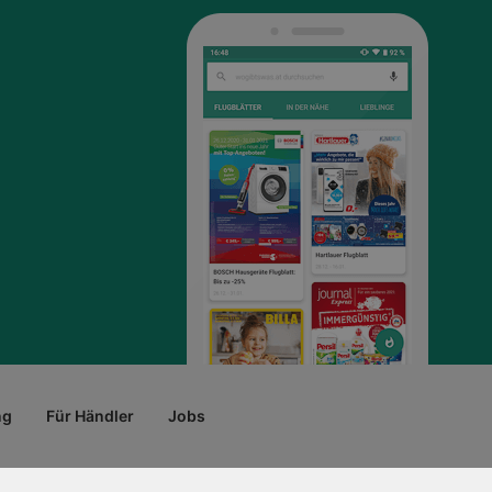
ng
Für Händler
Jobs