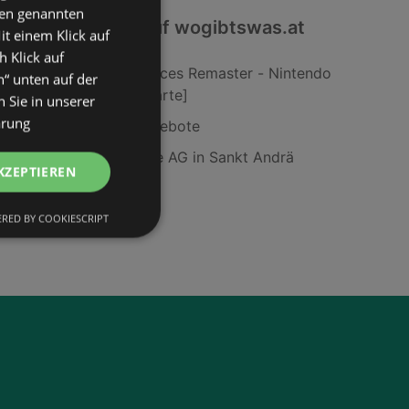
den genannten
Interessantes auf wogibtswas.at
it einem Klick auf
h Klick auf
Star Wars Dark Forces Remaster - Nintendo
n“ unten auf der
Switch [Speicherkarte]
 Sie in unserer
ärung
Balea Body-Öl Angebote
Kärntner Sparkasse AG in Sankt Andrä
KZEPTIEREN
Rama in Traun
Ciplatin Angebote
RED BY COOKIESCRIPT