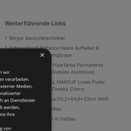
Weiterführende Links
Berger Backofenschinken
Schwarzkopf Brillance Haare Aufheller &
×
Haarfarbe L865 Honigbraun
Syoss Oleo Intense Haarfarbe Permanente
Öl-Coloration 7_56 Dunkles Aschblond
n wir
n verarbeiten.
NYX PROFESSIONAL MAKEUP Loses Puder
 externer Medien,
Wonder Snatch 02 Cheeky Cherry
nalisierter
Kommode Cosmo ca.112,2x84,8x33cm Weiß
an Dienstleister
lt werden,
ADEG Filialen in Gaißau
wie Ihre
SodaStream Filialen in Gaißau
ng von